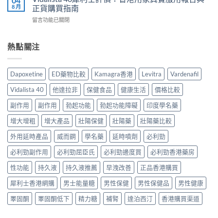
04
貨
片
有
8 月
正貨購買指南
真
購
副
效？
實
買
在
留言功能已關閉
作
2026
服
指
〈Vidalista
用
香
用
南〉
40
安
港
心
中
犀
熱點關注
全
用
得
利
嗎？
家
與
士
香
必
購
評
港
讀
Dapoxetine
ED藥物比較
Kamagra香港
Levitra
Vardenafil
買
價：
用
用
建
香
家
法
Vidalista 40
他達拉非
保健食品
健康生活
價格比較
議〉
港
真
用
中
用
實
副作用
副作用
勃起功能
勃起功能障礙
印度學名藥
量
家
服
完
真
增大增粗
增大產品
壯陽保健
壯陽藥
壯陽藥比較
用
整
實
經
教
服
外用延時產品
威而鋼
學名藥
延時噴劑
必利勁
驗
學〉
用
與
中
必利勁副作用
必利勁屈臣氏
必利勁邊度買
必利勁香港藥房
報
安
告
全
性功能
持久液
持久液推薦
早洩改善
正品香港購買
與
購
正
買
犀利士香港網購
男士能量糖
男性保健
男性保健品
男性健康
貨
指
購
南〉
睪固酮
睪固酮低下
精力糖
補腎
達泊西汀
香港購買渠道
買
中
指
南〉