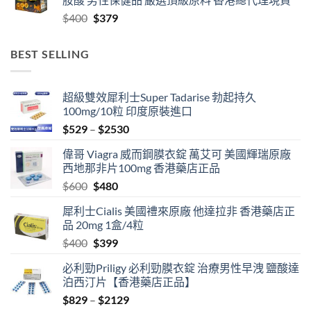
through
Original
Current
$
400
$
379
$2459
price
price
was:
is:
BEST SELLING
$400.
$379.
超級雙效犀利士Super Tadarise 勃起持久
100mg/10粒 印度原裝進口
Price
$
529
–
$
2530
range:
偉哥 Viagra 威而鋼膜衣錠 萬艾可 美國輝瑞原廠
$529
西地那非片100mg 香港藥店正品
through
Original
Current
$
600
$
480
$2530
price
price
犀利士Cialis 美國禮來原廠 他達拉非 香港藥店正
was:
is:
品 20mg 1盒/4粒
$600.
$480.
Original
Current
$
400
$
399
price
price
必利勁Priligy 必利勁膜衣錠 治療男性早洩 鹽酸達
was:
is:
泊西汀片【香港藥店正品】
$400.
$399.
Price
$
829
–
$
2129