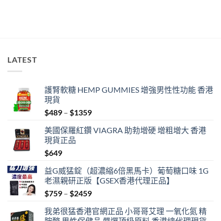
中
LATEST
護腎軟糖 HEMP GUMMIES 增強男性性功能 香港
現貨
Price
$
489
–
$
1359
range:
美國保羅紅鑽 VIAGRA 助勃增硬 增粗增大 香港
$489
現貨正品
through
$
649
$1359
益G威猛錠（超濃縮6倍黑馬卡）葡萄糖口味 1G
老濕親研正版【GSEX香港代理正品】
Price
$
759
–
$
2459
range:
我弟很猛香港官網正品 小哥哥艾理 一氧化氮 精
$759
胺酸 男性保健品 嚴選頂級原料 香港總代理現貨