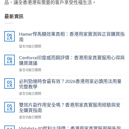
品，讓全香港港有需要的客戶享受性福生活。
最新資訊
Hamer悍馬糖效果真相：香港用家實測與正貨購買指
06
8 月
南
在
留言功能已關閉
〈Hamer
悍
Cenforce印度威而鋼評價：香港用家真實服用心得與
06
馬
8 月
購買建議
糖
在
留言功能已關閉
效
〈Cenforce
果
印
真
必利勁幾時食最有效？2026香港用家必讀用法用量
05
度
相：
8 月
完整教學
威
香
在
留言功能已關閉
而
港
〈必
鋼
用
利
評
雙效片副作用安全嗎？香港用家真實服用經驗與安
05
家
勁
價：
8 月
全購買指南
實
幾
香
測
在
留言功能已關閉
時
港
與
〈雙
食
用
正
效
最
Vidalista 40犀利士評價：香港用家真實服用報告與
家