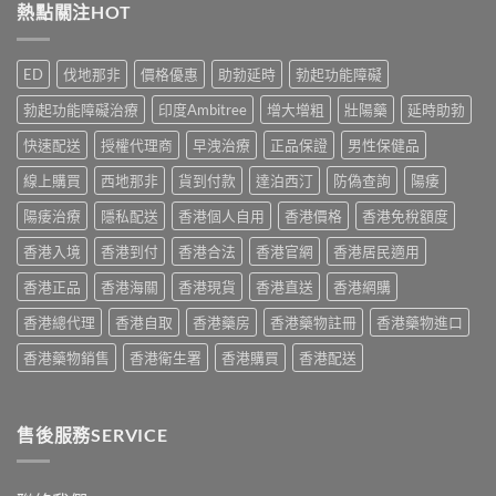
片
熱點關注HOT
有
真
購
副
效？
實
買
作
2026
服
指
用
香
用
ED
伐地那非
價格優惠
助勃延時
勃起功能障礙
南〉
安
港
心
中
全
用
得
勃起功能障礙治療
印度Ambitree
增大增粗
壯陽藥
延時助勃
嗎？
家
與
香
必
快速配送
授權代理商
早洩治療
正品保證
男性保健品
購
港
讀
買
用
線上購買
西地那非
貨到付款
達泊西汀
防偽查詢
陽痿
用
建
家
法
議〉
真
陽痿治療
隱私配送
香港個人自用
香港價格
香港免稅額度
用
中
實
量
香港入境
香港到付
香港合法
香港官網
香港居民適用
服
完
用
整
香港正品
香港海關
香港現貨
香港直送
香港網購
經
教
驗
學〉
香港總代理
香港自取
香港藥房
香港藥物註冊
香港藥物進口
與
中
安
香港藥物銷售
香港衛生署
香港購買
香港配送
全
購
買
指
售後服務SERVICE
南〉
中