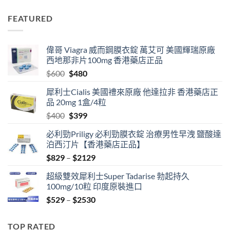
range:
$829
FEATURED
through
$2129
偉哥 Viagra 威而鋼膜衣錠 萬艾可 美國輝瑞原廠
西地那非片100mg 香港藥店正品
Original
Current
$
600
$
480
price
price
犀利士Cialis 美國禮來原廠 他達拉非 香港藥店正
was:
is:
品 20mg 1盒/4粒
$600.
$480.
Original
Current
$
400
$
399
price
price
必利勁Priligy 必利勁膜衣錠 治療男性早洩 鹽酸達
was:
is:
泊西汀片【香港藥店正品】
$400.
$399.
Price
$
829
–
$
2129
range:
超級雙效犀利士Super Tadarise 勃起持久
$829
100mg/10粒 印度原裝進口
through
Price
$
529
–
$
2530
$2129
range:
$529
TOP RATED