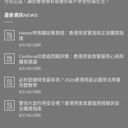
分百正品，讓全香港港有需要的客戶享受性福生活。
最新資訊NEWS
Hamer悍馬糖效果真相：香港用家實測與正貨購買指
06
8 月
南
在
留言功能已關閉
〈Hamer
悍
Cenforce印度威而鋼評價：香港用家真實服用心得與
06
馬
8 月
購買建議
糖
在
留言功能已關閉
效
〈Cenforce
果
印
真
必利勁幾時食最有效？2026香港用家必讀用法用量
05
度
相：
8 月
完整教學
威
香
在
留言功能已關閉
而
港
〈必
鋼
用
利
評
雙效片副作用安全嗎？香港用家真實服用經驗與安
05
家
勁
價：
8 月
全購買指南
實
幾
香
測
在
留言功能已關閉
時
港
與
〈雙
食
用
正
效
最
家
貨