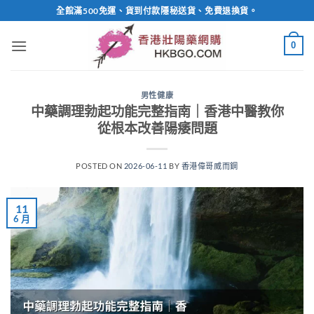
Skip
全館滿500免運、貨到付款隱秘送貨、免費退換貨。
to
content
0
男性健康
中藥調理勃起功能完整指南｜香港中醫教你
從根本改善陽痿問題
POSTED ON
2026-06-11
BY
香港偉哥威而鋼
11
6 月