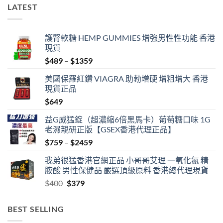
LATEST
護腎軟糖 HEMP GUMMIES 增強男性性功能 香港
現貨
Price
$
489
–
$
1359
range:
美國保羅紅鑽 VIAGRA 助勃增硬 增粗增大 香港
$489
現貨正品
through
$
649
$1359
益G威猛錠（超濃縮6倍黑馬卡）葡萄糖口味 1G
老濕親研正版【GSEX香港代理正品】
Price
$
759
–
$
2459
range:
我弟很猛香港官網正品 小哥哥艾理 一氧化氮 精
$759
胺酸 男性保健品 嚴選頂級原料 香港總代理現貨
through
Original
Current
$
400
$
379
$2459
price
price
was:
is:
BEST SELLING
$400.
$379.