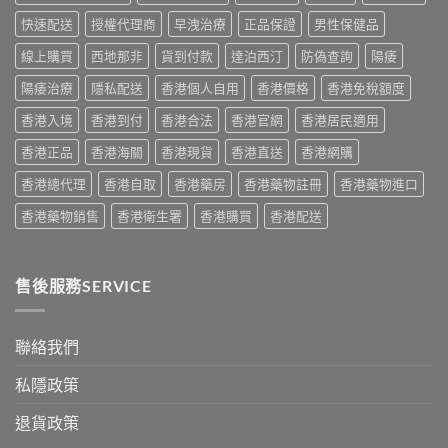
些？
熱
指
議〉
Cialis
門
快速配送
授權代理商
早洩治療
正品保證
男性保健品
南
中
常
男
與
見
線上購買
西地那非
貨到付款
達泊西汀
防偽查詢
陽痿
士
正
副
保
貨
作
陽痿治療
隱私配送
香港個人自用
香港價格
香港免稅額度
健
渠
用
品
道〉
香港入境
香港到付
香港合法
香港官網
香港居民適用
完
真
中
整
實
香港正品
香港海關
香港現貨
香港直送
香港網購
說
比
明
較
香港總代理
香港自取
香港藥房
香港藥物註冊
香港藥物進口
與
與
安
選
香港藥物銷售
香港衛生署
香港購買
香港配送
全
購
服
指
用
南〉
指
中
售後服務SERVICE
南〉
中
聯絡我們
私隱政策
退貨政策