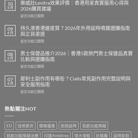
樂威壯Levitra效果評價：香港用家真實服用心得與
10
8 月
2026購買建議
在
留言功能已關閉
〈樂
威
持久液香港邊度買？2026年外用延時噴霧選購指南
09
壯
8 月
與正貨渠道
Levitra
在
留言功能已關閉
效
〈持
果
久
評
男士保健品推介2026｜香港5款熱門男士保健品真實
08
液
價：
8 月
比較與選購指南
香
香
在
留言功能已關閉
港
港
〈男
邊
用
士
度
犀利士副作用有哪些？Cialis常見副作用完整說明與
07
家
保
買？
8 月
安全服用指南
真
健
2026
實
在
留言功能已關閉
品
年
服
〈犀
推
外
用
利
介
用
心
士
熱點關注HOT
2026
延
得
副
｜
時
與
作
香
噴
2026
用
港
霧
ED
伐地那非
價格優惠
助勃延時
勃起功能障礙
購
有
5
選
買
哪
款
購
勃起功能障礙治療
印度Ambitree
增大增粗
壯陽藥
延時助勃
建