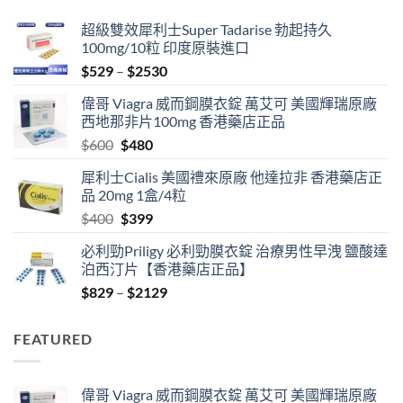
超級雙效犀利士Super Tadarise 勃起持久
100mg/10粒 印度原裝進口
Price
$
529
–
$
2530
range:
偉哥 Viagra 威而鋼膜衣錠 萬艾可 美國輝瑞原廠
$529
西地那非片100mg 香港藥店正品
through
Original
Current
$
600
$
480
$2530
price
price
犀利士Cialis 美國禮來原廠 他達拉非 香港藥店正
was:
is:
品 20mg 1盒/4粒
$600.
$480.
Original
Current
$
400
$
399
price
price
必利勁Priligy 必利勁膜衣錠 治療男性早洩 鹽酸達
was:
is:
泊西汀片【香港藥店正品】
$400.
$399.
Price
$
829
–
$
2129
range:
$829
FEATURED
through
$2129
偉哥 Viagra 威而鋼膜衣錠 萬艾可 美國輝瑞原廠