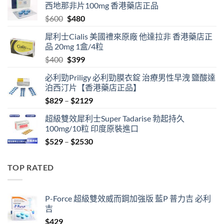
西地那非片100mg 香港藥店正品
Original
Current
$
600
$
480
price
price
犀利士Cialis 美國禮來原廠 他達拉非 香港藥店正
was:
is:
品 20mg 1盒/4粒
$600.
$480.
Original
Current
$
400
$
399
price
price
必利勁Priligy 必利勁膜衣錠 治療男性早洩 鹽酸達
was:
is:
泊西汀片【香港藥店正品】
$400.
$399.
Price
$
829
–
$
2129
range:
超級雙效犀利士Super Tadarise 勃起持久
$829
100mg/10粒 印度原裝進口
through
Price
$
529
–
$
2530
$2129
range:
$529
TOP RATED
through
$2530
P-Force 超級雙效威而鋼加強版 藍P 普力吉 必利
吉
$
429