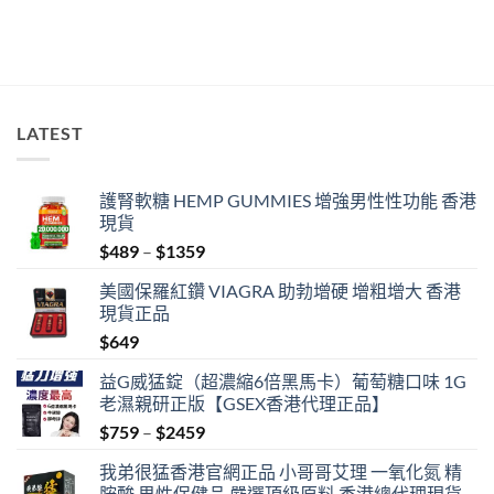
LATEST
護腎軟糖 HEMP GUMMIES 增強男性性功能 香港
現貨
Price
$
489
–
$
1359
range:
美國保羅紅鑽 VIAGRA 助勃增硬 增粗增大 香港
$489
現貨正品
through
$
649
$1359
益G威猛錠（超濃縮6倍黑馬卡）葡萄糖口味 1G
老濕親研正版【GSEX香港代理正品】
Price
$
759
–
$
2459
range:
我弟很猛香港官網正品 小哥哥艾理 一氧化氮 精
$759
胺酸 男性保健品 嚴選頂級原料 香港總代理現貨