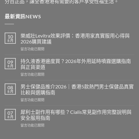
分百正品，讓全香港港有需要的客戶享受性福生活。
最新資訊NEWS
樂威壯Levitra效果評價：香港用家真實服用心得與
10
8 月
2026購買建議
在
留言功能已關閉
〈樂
威
持久液香港邊度買？2026年外用延時噴霧選購指南
09
壯
8 月
與正貨渠道
Levitra
在
留言功能已關閉
效
〈持
果
久
評
男士保健品推介2026｜香港5款熱門男士保健品真實
08
液
價：
8 月
比較與選購指南
香
香
在
留言功能已關閉
港
港
〈男
邊
用
士
度
犀利士副作用有哪些？Cialis常見副作用完整說明與
07
家
保
買？
8 月
安全服用指南
真
健
2026
實
在
留言功能已關閉
品
年
服
〈犀
推
外
用
利
介
用
心