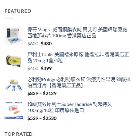
range:
$829
FEATURED
through
$2129
偉哥 Viagra 威而鋼膜衣錠 萬艾可 美國輝瑞原廠
西地那非片100mg 香港藥店正品
Original
Current
$
600
$
480
price
price
犀利士Cialis 美國禮來原廠 他達拉非 香港藥店正
was:
is:
品 20mg 1盒/4粒
$600.
$480.
Original
Current
$
400
$
399
price
price
必利勁Priligy 必利勁膜衣錠 治療男性早洩 鹽酸達
was:
is:
泊西汀片【香港藥店正品】
$400.
$399.
Price
$
829
–
$
2129
range:
超級雙效犀利士Super Tadarise 勃起持久
$829
100mg/10粒 印度原裝進口
through
Price
$
529
–
$
2530
$2129
range:
$529
TOP RATED