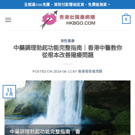
Skip
全館滿500免運、貨到付款隱秘送貨、免費退換貨。
to
content
0
男性健康
中藥調理勃起功能完整指南｜香港中醫教你
從根本改善陽痿問題
POSTED ON
2026-06-11
BY
香港偉哥威而鋼
11
6 月