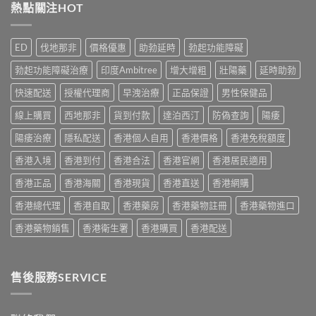
士
熱點關注HOT
2026
延
得
副
｜
時
與
作
香
噴
2026
用
港
霧
ED
伐地那非
價格優惠
助勃延時
勃起功能障礙
購
有
5
選
買
哪
款
購
勃起功能障礙治療
印度Ambitree
增大增粗
壯陽藥
延時助勃
建
些？
熱
指
議〉
Cialis
門
快速配送
授權代理商
早洩治療
正品保證
男性保健品
南
中
常
男
與
見
線上購買
西地那非
貨到付款
達泊西汀
防偽查詢
陽痿
士
正
副
保
貨
作
陽痿治療
隱私配送
香港個人自用
香港價格
香港免稅額度
健
渠
用
品
道〉
香港入境
香港到付
香港合法
香港官網
香港居民適用
完
真
中
整
實
香港正品
香港海關
香港現貨
香港直送
香港網購
說
比
明
較
香港總代理
香港自取
香港藥房
香港藥物註冊
香港藥物進口
與
與
安
選
香港藥物銷售
香港衛生署
香港購買
香港配送
全
購
服
指
用
南〉
指
中
售後服務SERVICE
南〉
中