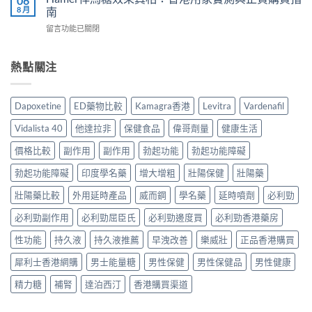
06
心
士
2026
8 月
南
延
得
副
｜
時
與
在
留言功能已關閉
作
香
噴
2026
〈Hamer
用
港
霧
購
悍
有
5
選
買
馬
熱點關注
哪
款
購
建
糖
些？
熱
指
議〉
效
Cialis
門
南
中
果
常
男
Dapoxetine
ED藥物比較
Kamagra香港
Levitra
Vardenafil
與
真
見
士
正
相：
副
保
Vidalista 40
他達拉非
保健食品
偉哥劑量
健康生活
貨
香
作
健
渠
港
用
價格比較
副作用
副作用
勃起功能
勃起功能障礙
品
道〉
用
完
真
中
家
勃起功能障礙
印度學名藥
增大增粗
壯陽保健
壯陽藥
整
實
實
說
比
測
壯陽藥比較
外用延時產品
威而鋼
學名藥
延時噴劑
必利勁
明
較
與
與
與
必利勁副作用
必利勁屈臣氏
必利勁邊度買
必利勁香港藥房
正
安
選
貨
全
購
性功能
持久液
持久液推薦
早洩改善
樂威壯
正品香港購買
購
服
指
買
用
南〉
犀利士香港網購
男士能量糖
男性保健
男性保健品
男性健康
指
指
中
南〉
南〉
精力糖
補腎
達泊西汀
香港購買渠道
中
中