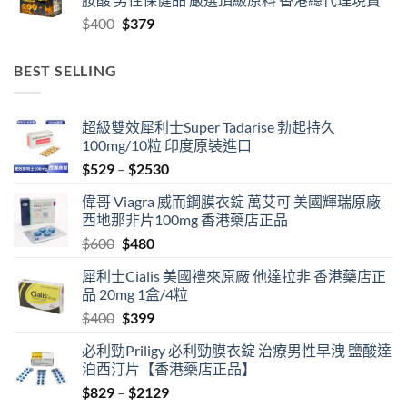
through
Original
Current
$
400
$
379
$2459
price
price
was:
is:
BEST SELLING
$400.
$379.
超級雙效犀利士Super Tadarise 勃起持久
100mg/10粒 印度原裝進口
Price
$
529
–
$
2530
range:
偉哥 Viagra 威而鋼膜衣錠 萬艾可 美國輝瑞原廠
$529
西地那非片100mg 香港藥店正品
through
Original
Current
$
600
$
480
$2530
price
price
犀利士Cialis 美國禮來原廠 他達拉非 香港藥店正
was:
is:
品 20mg 1盒/4粒
$600.
$480.
Original
Current
$
400
$
399
price
price
必利勁Priligy 必利勁膜衣錠 治療男性早洩 鹽酸達
was:
is:
泊西汀片【香港藥店正品】
$400.
$399.
Price
$
829
–
$
2129