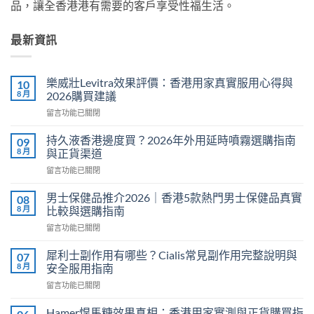
品，讓全香港港有需要的客戶享受性福生活。
最新資訊
樂威壯Levitra效果評價：香港用家真實服用心得與
10
8 月
2026購買建議
在
留言功能已關閉
〈樂
威
持久液香港邊度買？2026年外用延時噴霧選購指南
09
壯
8 月
與正貨渠道
Levitra
在
留言功能已關閉
效
〈持
果
久
評
男士保健品推介2026｜香港5款熱門男士保健品真實
08
液
價：
8 月
比較與選購指南
香
香
在
留言功能已關閉
港
港
〈男
邊
用
士
度
犀利士副作用有哪些？Cialis常見副作用完整說明與
07
家
保
買？
8 月
安全服用指南
真
健
2026
實
在
留言功能已關閉
品
年
服
〈犀
推
外
用
利
介
Hamer悍馬糖效果真相：香港用家實測與正貨購買指
用