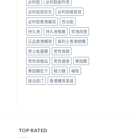
必利勁
必利勁副作用
必利勁屈臣氏
必利勁邊度買
必利勁香港藥房
性功能
持久液
持久液推薦
早洩改善
正品香港購買
犀利士香港網購
男士能量糖
男性保健
男性保健品
男性健康
睪固酮
睪固酮低下
精力糖
補腎
達泊西汀
香港購買渠道
TOP RATED