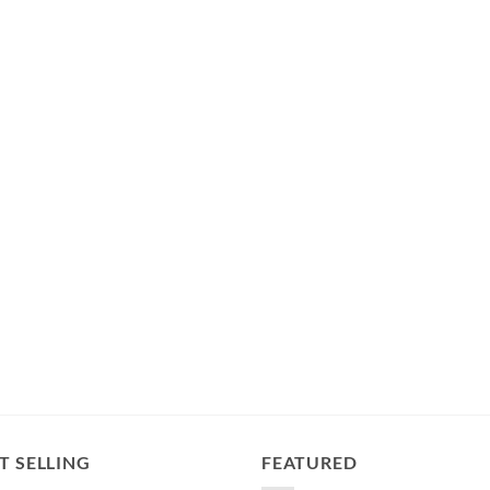
T SELLING
FEATURED