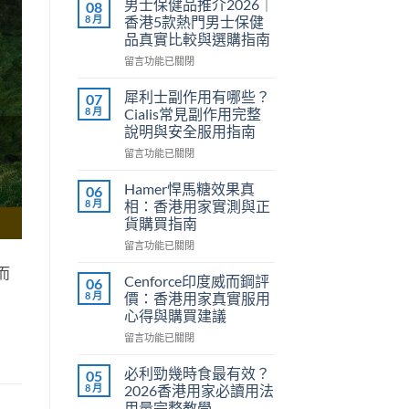
男士保健品推介2026｜
08
8 月
香港5款熱門男士保健
品真實比較與選購指南
在
留言功能已關閉
〈男
士
犀利士副作用有哪些？
07
保
8 月
Cialis常見副作用完整
健
說明與安全服用指南
品
在
推
留言功能已關閉
〈犀
介
利
2026
Hamer悍馬糖效果真
06
士
｜
8 月
相：香港用家實測與正
副
香
貨購買指南
作
港
在
用
留言功能已關閉
5
〈Hamer
有
款
而
悍
哪
熱
Cenforce印度威而鋼評
06
馬
些？
門
8 月
價：香港用家真實服用
糖
Cialis
男
心得與購買建議
效
常
士
在
果
留言功能已關閉
見
保
〈Cenforce
真
副
健
印
相：
作
品
必利勁幾時食最有效？
05
度
香
用
真
8 月
2026香港用家必讀用法
威
港
完
實
用量完整教學