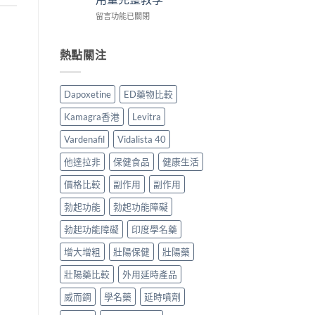
而
用
整
比
在
鋼
留言功能已關閉
家
說
較
〈必
評
實
明
與
利
價：
測
與
選
勁
香
熱點關注
與
安
購
幾
港
正
全
指
時
用
貨
服
南〉
食
家
購
用
中
Dapoxetine
ED藥物比較
最
真
買
指
有
實
指
南〉
Kamagra香港
Levitra
效？
服
南〉
中
2026
用
中
Vardenafil
Vidalista 40
香
心
港
得
他達拉非
保健食品
健康生活
用
與
家
價格比較
副作用
副作用
購
必
買
勃起功能
勃起功能障礙
讀
建
用
議〉
勃起功能障礙
印度學名藥
法
中
用
增大增粗
壯陽保健
壯陽藥
量
完
壯陽藥比較
外用延時產品
整
教
威而鋼
學名藥
延時噴劑
學〉
中