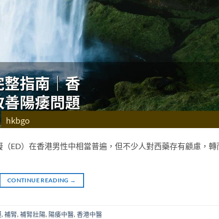
礙（ED）在香港男性中相當普遍，但不少人對西藥存有顧慮，轉
CONTINUE READING
→
礙
,
補腎
,
補腎壯陽
,
陽痿中醫
,
香港中醫