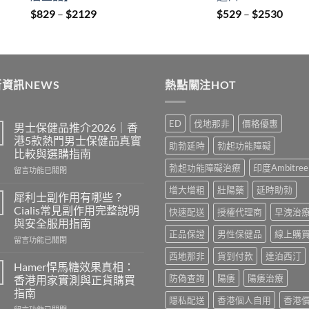
Price
Price
$
829
–
$
2129
$
529
–
$
2530
range:
range
$829
$529
through
thro
$2129
$253
資訊NEWS
熱點關注HOT
ED
伐地那非
價格優惠
男士保健品推介2026｜香
港5款熱門男士保健品真實
助勃延時
勃起功能障礙
比較與選購指南
勃起功能障礙治療
印度Ambitree
在
留言功能已關閉
〈男
增大增粗
壯陽藥
延時助勃
士
犀利士副作用有哪些？
保
Cialis常見副作用完整說明
快速配送
授權代理商
早洩治
健
與安全服用指南
品
正品保證
男性保健品
線上購
在
推
留言功能已關閉
〈犀
介
西地那非
貨到付款
達泊西汀
利
2026
Hamer悍馬糖效果真相：
士
｜
防偽查詢
陽痿
陽痿治療
香港用家實測與正貨購買
副
香
指南
作
港
隱私配送
香港個人自用
香港
在