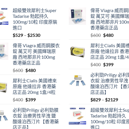
超級雙效犀利士Super
偉哥 Viagra 威而
Tadarise 勃起持久
錠 萬艾可 美國輝
100mg/10粒 印度原裝
廠 西地那非片100
進口
香港藥店正品
Price
Original
Current
$
529
–
$
2530
$
600
$
480
range:
price
price
偉哥 Viagra 威而鋼膜衣
犀利士Cialis 美國
$529
was:
is:
錠 萬艾可 美國輝瑞原
原廠 他達拉非 香
through
$600.
$480.
廠 西地那非片100mg
店正品 20mg 1盒/
$2530
香港藥店正品
Original
Current
$
400
$
399
Original
Current
$
600
$
480
price
price
必利勁Priligy 必
price
price
was:
is:
犀利士Cialis 美國禮來
衣錠 治療男性早洩
was:
is:
$400.
$399.
原廠 他達拉非 香港藥
酸達泊西汀片【香
$600.
$480.
店正品 20mg 1盒/4粒
店正品】
Original
Current
Price
$
400
$
399
$
829
–
$
2129
price
price
range
必利勁Priligy 必利勁膜
超級雙效犀利士Sup
was:
is:
$829
衣錠 治療男性早洩 鹽
Tadarise 勃起持久
$400.
$399.
thro
酸達泊西汀片【香港藥
100mg/10粒 印度
$212
店正品】
進口