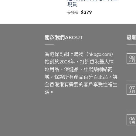
現貨
Original
Current
$
400
$
379
price
price
was:
is:
$400.
$379.
關於我們ABOUT
最新
香港偉哥網上購物（hkbgo.com）
08
始創於2008年，打造香港最大情
8 月
趣用品、保健品、壯陽藥網絡商
城，保證所有產品百分百正品，讓
全香港港有需要的客戶享受性福生
07
活。
8 月
06
8 月