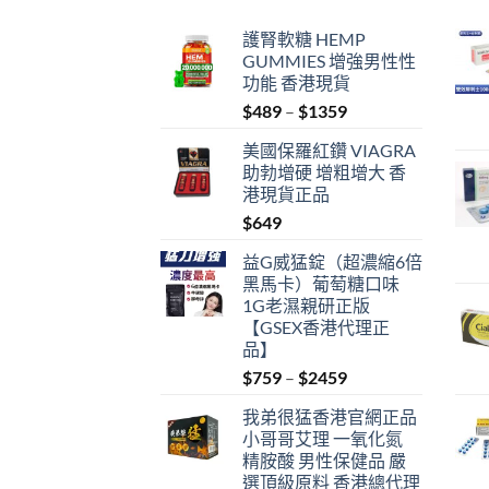
護腎軟糖 HEMP
GUMMIES 增強男性性
功能 香港現貨
Price
$
489
–
$
1359
range:
美國保羅紅鑽 VIAGRA
$489
助勃增硬 增粗增大 香
through
港現貨正品
$1359
$
649
益G威猛錠（超濃縮6倍
黑馬卡）葡萄糖口味
1G老濕親研正版
【GSEX香港代理正
品】
Price
$
759
–
$
2459
range:
我弟很猛香港官網正品
$759
小哥哥艾理 一氧化氮
through
精胺酸 男性保健品 嚴
$2459
選頂級原料 香港總代理