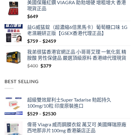
美國保羅紅鑽 VIAGRA 助勃增硬 增粗增大 香港
$489
現貨正品
through
$
649
$1359
益G威猛錠（超濃縮6倍黑馬卡）葡萄糖口味 1G
老濕親研正版【GSEX香港代理正品】
Price
$
759
–
$
2459
range:
我弟很猛香港官網正品 小哥哥艾理 一氧化氮 精
$759
胺酸 男性保健品 嚴選頂級原料 香港總代理現貨
through
Original
Current
$
400
$
379
$2459
price
price
was:
is:
BEST SELLING
$400.
$379.
超級雙效犀利士Super Tadarise 勃起持久
100mg/10粒 印度原裝進口
Price
$
529
–
$
2530
range:
偉哥 Viagra 威而鋼膜衣錠 萬艾可 美國輝瑞原廠
$529
西地那非片100mg 香港藥店正品
through