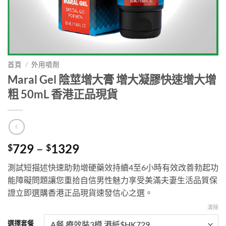
首頁
/
外用噴劑
Maral Gel 陰莖增大膏 增大凝膠快速增大增
粗 50mL 香港正品現貨
Price
729
–
1329
$
$
range:
測試短描述快速助勃增硬藥效持續4至6小時有效改善勃起功
$729
能障礙問題讓您重拾自信男性魅力享受美滿夫妻生活品質保
through
證立即選購香港正品現貨速發信心之選。
$1329
清除
選擇套餐