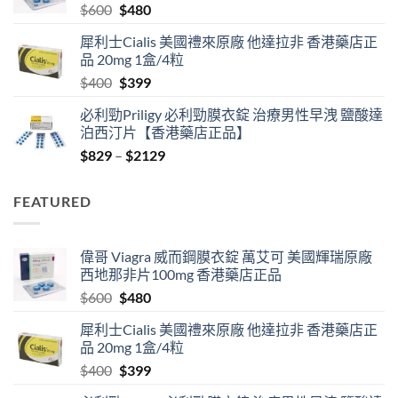
Original
Current
$
600
$
480
$2530
price
price
犀利士Cialis 美國禮來原廠 他達拉非 香港藥店正
was:
is:
品 20mg 1盒/4粒
$600.
$480.
Original
Current
$
400
$
399
price
price
必利勁Priligy 必利勁膜衣錠 治療男性早洩 鹽酸達
was:
is:
泊西汀片【香港藥店正品】
$400.
$399.
Price
$
829
–
$
2129
range:
$829
FEATURED
through
$2129
偉哥 Viagra 威而鋼膜衣錠 萬艾可 美國輝瑞原廠
西地那非片100mg 香港藥店正品
Original
Current
$
600
$
480
price
price
犀利士Cialis 美國禮來原廠 他達拉非 香港藥店正
was:
is:
品 20mg 1盒/4粒
$600.
$480.
Original
Current
$
400
$
399
price
price