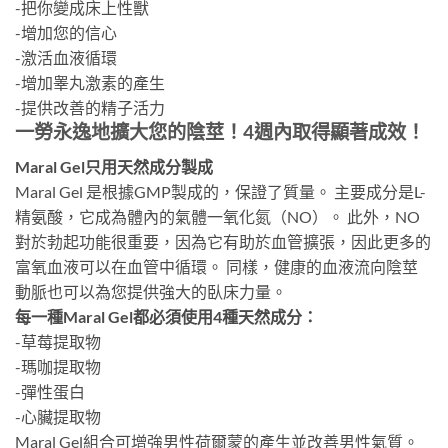
-把你變成床上性獸
-增加您的信心
-激活血液循環
-增加睾丸激素的產生
-提供改善的精子活力
一勞永逸地擴大您的陰莖！4週內取得顯著成效！
Maral Gel只用天然成分製成
Maral Gel 是根據GMP製成的，保證了質量。 主要成分是L-
精氨酸，它成為體內的氣體一氧化氮（NO）。 此外，NO
對於勃起功能很重要，因為它有助於血管擴張，因此更多的
富氧血液可以在血管中循環。 同樣，健康的血液流向陰莖
動脈也可以為您提供強大的臥床力量。
每一種Maral Gel都必須使用4種天然成分：
-草莓提取物
-瑪咖提取物
-彈性蛋白
-心臟提取物
Maral Gel組合可增強男性荷爾蒙的產生並改善男性氣質。