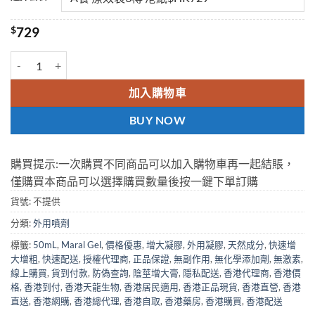
$
729
Maral Gel 陰莖增大膏 增大凝膠快速增大增粗 50mL 香港正品現貨 數量
加入購物車
BUY NOW
購買提示:一次購買不同商品可以加入購物車再一起結賬，
僅購買本商品可以選擇購買數量後按一鍵下單訂購
貨號:
不提供
分類:
外用噴劑
標籤:
50mL
,
Maral Gel
,
價格優惠
,
增大凝膠
,
外用凝膠
,
天然成分
,
快速增
大增粗
,
快速配送
,
授權代理商
,
正品保證
,
無副作用
,
無化學添加劑
,
無激素
,
線上購買
,
貨到付款
,
防偽查詢
,
陰莖增大膏
,
隱私配送
,
香港代理商
,
香港價
格
,
香港到付
,
香港天龍生物
,
香港居民適用
,
香港正品現貨
,
香港直營
,
香港
直送
,
香港網購
,
香港總代理
,
香港自取
,
香港藥房
,
香港購買
,
香港配送