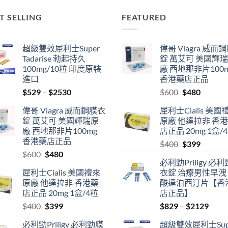
T SELLING
FEATURED
超級雙效犀利士Super
偉哥 Viagra 威而
Tadarise 勃起持久
錠 萬艾可 美國輝
100mg/10粒 印度原裝
廠 西地那非片100
進口
香港藥店正品
Price
Original
Current
$
529
–
$
2530
$
600
$
480
range:
price
price
偉哥 Viagra 威而鋼膜衣
犀利士Cialis 美國
$529
was:
is:
錠 萬艾可 美國輝瑞原
原廠 他達拉非 香
through
$600.
$480.
廠 西地那非片100mg
店正品 20mg 1盒/
$2530
香港藥店正品
Original
Current
$
400
$
399
Original
Current
$
600
$
480
price
price
必利勁Priligy 必
price
price
was:
is:
犀利士Cialis 美國禮來
衣錠 治療男性早洩
was:
is:
$400.
$399.
原廠 他達拉非 香港藥
酸達泊西汀片【香
$600.
$480.
店正品 20mg 1盒/4粒
店正品】
Original
Current
Price
$
400
$
399
$
829
–
$
2129
price
price
range
必利勁Priligy 必利勁膜
超級雙效犀利士Sup
was:
is:
$829