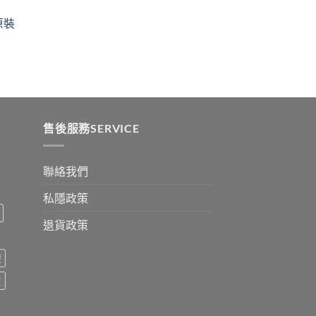
ugh
through
原裝
9
$2530
:
ugh
0
售後服務SERVICE
聯絡我們
私隱政策
退貨政策
療
買