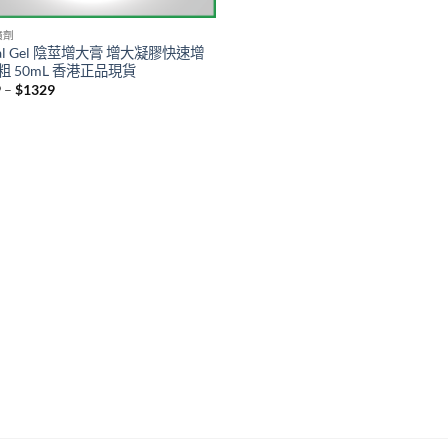
噴劑
al Gel 陰莖增大膏 增大凝膠快速增
粗 50mL 香港正品現貨
Price
9
–
$
1329
range:
$729
through
$1329