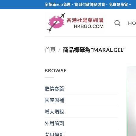
Skip
全館滿500免運、貨到付款隱秘送貨、免費退換貨。
to
content
HO
首頁
/
商品標籤為 “MARAL GEL”
BROWSE
催情春藥
國產溫補
增大增粗
外用噴劑
女用偉哥