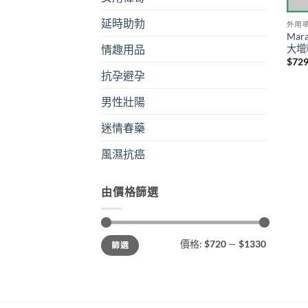
延時助勃
外用
Mar
大增
情趣用品
$
72
抗孕避孕
男性壯陽
迷情春藥
風濕抗癌
由價格篩選
最
最
價格:
$720
—
$1330
篩選
低
高
價
價
格
格