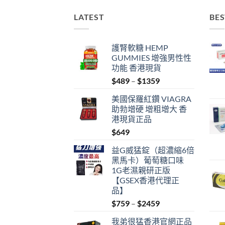
LATEST
BES
護腎軟糖 HEMP
GUMMIES 增強男性性
功能 香港現貨
Price
$
489
–
$
1359
range:
美國保羅紅鑽 VIAGRA
$489
助勃增硬 增粗增大 香
through
港現貨正品
$1359
$
649
益G威猛錠（超濃縮6倍
黑馬卡）葡萄糖口味
1G老濕親研正版
【GSEX香港代理正
品】
Price
$
759
–
$
2459
range:
我弟很猛香港官網正品
$759