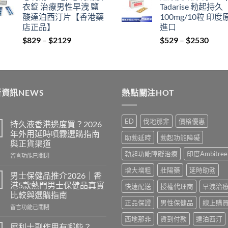
衣錠 治療男性早洩 鹽
Tadarise 勃起持久
$400.
$399.
thro
酸達泊西汀片【香港藥
100mg/10粒 印度
$212
店正品】
進口
Price
Price
$
829
–
$
2129
$
529
–
$
2530
range:
range
$829
$529
through
thro
$2129
$253
資訊NEWS
熱點關注HOT
ED
伐地那非
價格優惠
持久液香港邊度買？2026
年外用延時噴霧選購指南
助勃延時
勃起功能障礙
與正貨渠道
勃起功能障礙治療
印度Ambitree
在
留言功能已關閉
〈持
增大增粗
壯陽藥
延時助勃
久
男士保健品推介2026｜香
液
港5款熱門男士保健品真實
快速配送
授權代理商
早洩治
香
比較與選購指南
港
正品保證
男性保健品
線上購
在
邊
留言功能已關閉
〈男
度
西地那非
貨到付款
達泊西汀
士
買？
犀利士副作用有哪些？