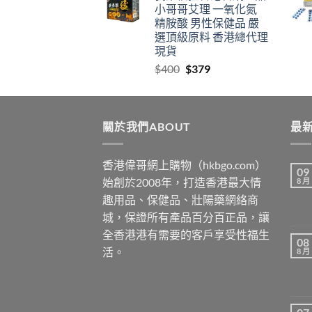
小哥哥艾理 一氧化氮
through
精胺酸 男性保健品 嚴
$2459
選頂級原料 香港總代理
現貨
Original
Current
$
400
$
379
price
price
was:
is:
$400.
$379.
關於我們ABOUT
最新
香港偉哥網上購物（hkbgo.com）
09
始創於2008年，打造香港最大情
8 月
趣用品、保健品、壯陽藥網絡商
城，保證所有產品百分百正品，讓
全香港港有需要的客戶享受性福生
08
活。
8 月