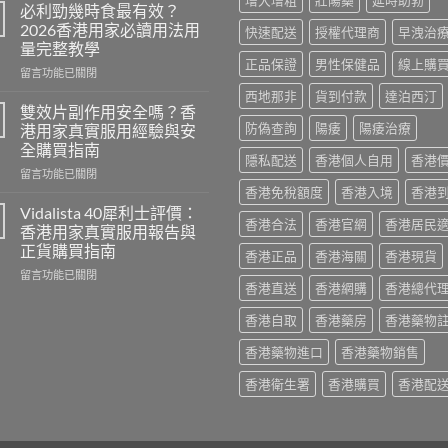
印
必利勁幾時食最有效？
度
2026香港用家必讀用法用
快速配送
授權代理商
早洩治
威
量完整教學
而
正品保證
男性保健品
線上購
在
鋼
留言功能已關閉
〈必
評
西地那非
貨到付款
達泊西汀
利
價：
雙效片副作用安全嗎？香
勁
香
防偽查詢
陽痿
陽痿治療
港用家真實服用經驗與安
幾
港
全購買指南
時
用
隱私配送
香港個人自用
香港
在
食
留言功能已關閉
家
〈雙
最
香港免稅額度
香港入境
香港
真
效
有
實
Vidalista 40犀利士評價：
香港合法
香港官網
香港居民
片
效？
服
香港用家真實服用報告與
副
2026
用
正貨購買指南
香港正品
香港海關
香港現貨
作
香
心
在
用
留言功能已關閉
港
得
香港直送
香港網購
香港總代
〈Vidalista
安
用
與
40
全
家
購
香港自取
香港藥房
香港藥物
犀
嗎？
必
買
利
香
讀
建
香港藥物進口
香港藥物銷售
士
港
用
議〉
評
用
法
中
香港衛生署
香港購買
香港配
價：
家
用
香
真
量
港
實
完
用
服
整