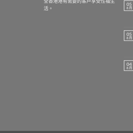
全香港港有需要的客戶享受性福生
05
活。
8 月
05
8 月
04
8 月