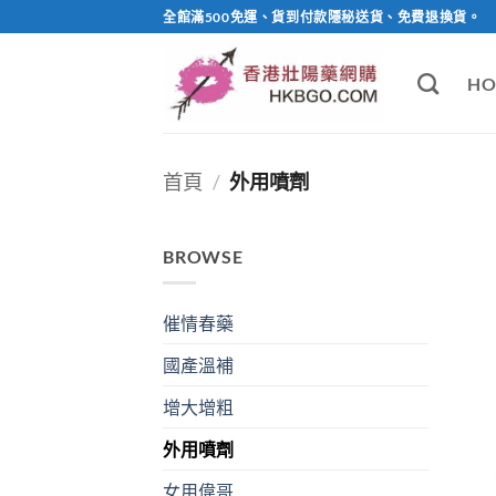
Skip
全館滿500免運、貨到付款隱秘送貨、免費退換貨。
to
content
HO
首頁
/
外用噴劑
BROWSE
催情春藥
國產溫補
增大增粗
外用噴劑
女用偉哥