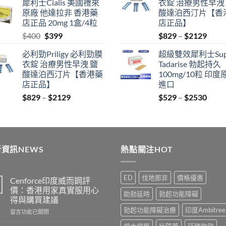
犀利士Cialis 美國禮來
衣錠 治療男性早洩
was:
is:
$400.
$399.
原廠 他達拉非 香港藥
酸達泊西汀片【香
$600.
$480.
店正品 20mg 1盒/4粒
店正品】
Original
Current
Price
$
400
$
399
$
829
–
$
2129
price
price
range
必利勁Priligy 必利勁膜
超級雙效犀利士Sup
was:
is:
$829
衣錠 治療男性早洩 鹽
Tadarise 勃起持久
$400.
$399.
thro
酸達泊西汀片【香港藥
100mg/10粒 印度
$212
店正品】
進口
Price
Price
$
829
–
$
2129
$
529
–
$
2530
range:
range
$829
$529
through
thro
$2129
$253
資訊NEWS
熱點關注HOT
ED
伐地那非
價格優惠
Cenforce印度威而鋼評
價：香港用家真實服用心
助勃延時
勃起功能障礙
得與購買建議
勃起功能障礙治療
印度Ambitree
在
留言功能已關閉
〈Cenforce
增大增粗
壯陽藥
延時助勃