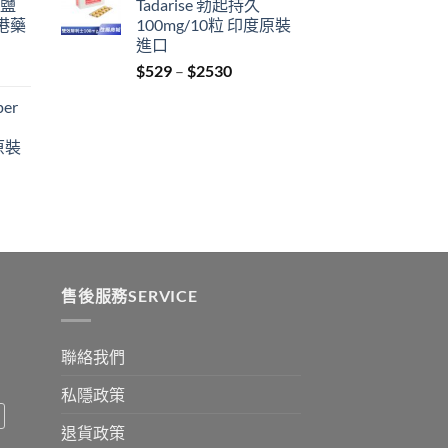
 鹽
Tadarise 勃起持久
through
港藥
100mg/10粒 印度原裝
$2229
進口
Price
$
529
–
$
2530
:
range:
er
$529
ugh
through
原裝
9
$2530
:
ugh
0
售後服務SERVICE
聯絡我們
私隱政策
退貨政策