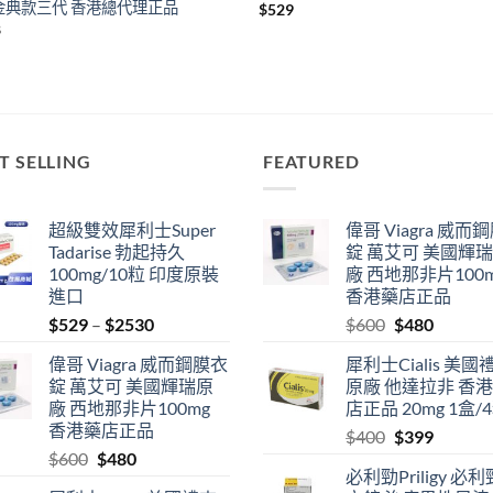
金典款三代 香港總代理正品
$
529
8
T SELLING
FEATURED
超級雙效犀利士Super
偉哥 Viagra 威而
Tadarise 勃起持久
錠 萬艾可 美國輝
100mg/10粒 印度原裝
廠 西地那非片100
進口
香港藥店正品
Price
Original
Current
$
529
–
$
2530
$
600
$
480
range:
price
price
偉哥 Viagra 威而鋼膜衣
犀利士Cialis 美國
$529
was:
is:
錠 萬艾可 美國輝瑞原
原廠 他達拉非 香
through
$600.
$480.
廠 西地那非片100mg
店正品 20mg 1盒/
$2530
香港藥店正品
Original
Current
$
400
$
399
Original
Current
$
600
$
480
price
price
必利勁Priligy 必
price
price
was:
is: