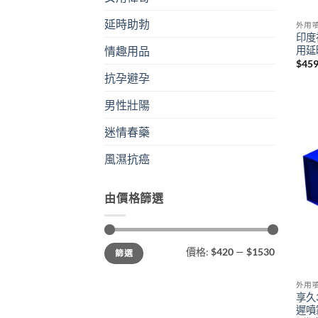
延時助勃
外用
印度
用延
情趣用品
$
45
抗孕避孕
男性壯陽
迷情春藥
風濕抗癌
由價格篩選
最
最
價格:
$420
—
$1530
篩選
低
高
價
價
格
格
外用
享久3
遲噴