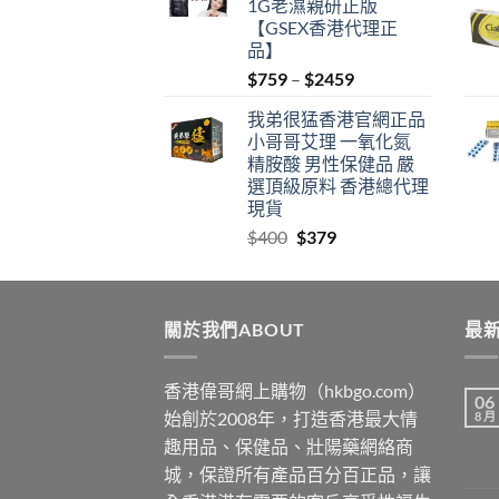
1G老濕親研正版
【GSEX香港代理正
品】
Price
$
759
–
$
2459
range:
我弟很猛香港官網正品
$759
小哥哥艾理 一氧化氮
through
精胺酸 男性保健品 嚴
$2459
選頂級原料 香港總代理
現貨
Original
Current
$
400
$
379
price
price
was:
is:
$400.
$379.
關於我們ABOUT
最新
香港偉哥網上購物（hkbgo.com）
06
始創於2008年，打造香港最大情
8 月
趣用品、保健品、壯陽藥網絡商
城，保證所有產品百分百正品，讓