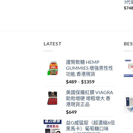
3代
$
74
LATEST
BES
護腎軟糖 HEMP
GUMMIES 增強男性性
功能 香港現貨
Price
$
489
–
$
1359
range:
美國保羅紅鑽 VIAGRA
$489
助勃增硬 增粗增大 香
through
港現貨正品
$1359
$
649
益G威猛錠（超濃縮6倍
黑馬卡）葡萄糖口味