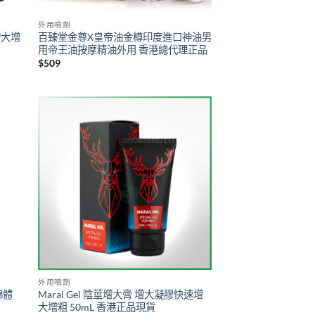
外用噴劑
增大增
百臻堂金尊X皇帝油金樽印度進口神油男
用帝王油按摩精油外用 香港總代理正品
$
509
外用噴劑
綿體
Maral Gel 陰莖增大膏 增大凝膠快速增
大增粗 50mL 香港正品現貨