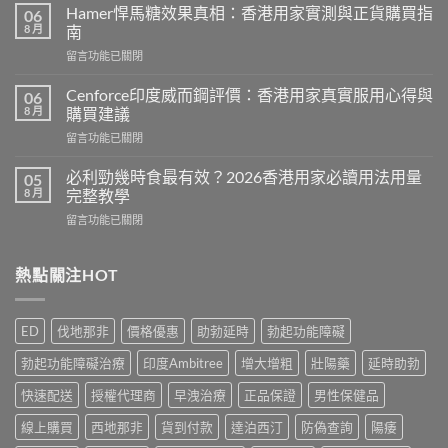
利
Hamer悍馬糖效果真相：香港用家實測與正貨購買指
06
士
8 月
南
副
在
留言功能已關閉
作
〈Hamer
用
悍
有
Cenforce印度威而鋼評價：香港用家真實服用心得與
06
馬
哪
8 月
購買建議
糖
些？
在
留言功能已關閉
效
Cialis
〈Cenforce
果
常
印
真
必利勁幾時食最有效？2026香港用家必讀用法用量
05
見
度
相：
8 月
完整教學
副
威
香
作
在
留言功能已關閉
而
港
用
〈必
鋼
用
完
利
評
家
整
勁
熱點關注HOT
價：
實
說
幾
香
測
明
時
港
與
與
食
用
正
ED
伐地那非
價格優惠
助勃延時
勃起功能障礙
安
最
家
貨
全
有
真
購
勃起功能障礙治療
印度Ambitree
增大增粗
壯陽藥
延時助勃
服
效？
實
買
用
2026
服
快速配送
授權代理商
早洩治療
正品保證
男性保健品
指
指
香
用
南〉
南〉
港
線上購買
西地那非
貨到付款
達泊西汀
防偽查詢
陽痿
心
中
中
用
得