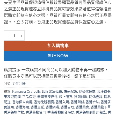
夫妻生活品質保證值得信賴效果顯著品質可靠品質保證信心
$500.
$429.
之選正品現貨速發立即擁有品質可靠效果顯著值得信賴推薦
選購立即擁有信心之選。品質可靠立即擁有信心之選正品保
證。，立即訂購，香港正品現貨速發品質保證信心之選。
Kamagra Oral Jelly 果凍偉哥 液態偉哥 7種口味 香港藥店正品 數量
加入購物車
BUY NOW
購買提示:一次購買不同商品可以加入購物車再一起結賬，
僅購買本商品可以選擇購買數量後按一鍵下單訂購
分類:
男性壯陽
標籤:
Kamagra Oral Jelly
,
印度果凍偉哥
,
快速配送
,
授權代理商
,
果凍偉哥
,
果凍威而鋼
,
正品保證
,
泰國果凍偉哥
,
線上購買
,
貨到付款
,
防偽查詢
,
隱私
配送
,
香港個人自用
,
香港免稅額度
,
香港入境
,
香港到付
,
香港合法
,
香港居
民適用
,
香港海關
,
香港直送
,
香港網購
,
香港自取
,
香港藥房
,
香港藥物下單
,
香港藥物付款
,
香港藥物使用
,
香港藥物到貨時間
,
香港藥物副作用報告
,
香