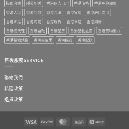
家
陽痿治療
隱私配送
香港個人自用
香港價格
香港免稅額度
與
必
購
香港入境
香港到付
香港合法
香港官網
香港居民適用
讀
買
用
建
香港正品
香港海關
香港現貨
香港直送
香港網購
法
議〉
用
中
香港總代理
香港自取
香港藥房
香港藥物註冊
香港藥物進口
量
完
香港藥物銷售
香港衛生署
香港購買
香港配送
整
教
學〉
中
售後服務SERVICE
聯絡我們
私隱政策
退貨政策
Visa
PayPal
MasterCard
Cash
Alipay
On