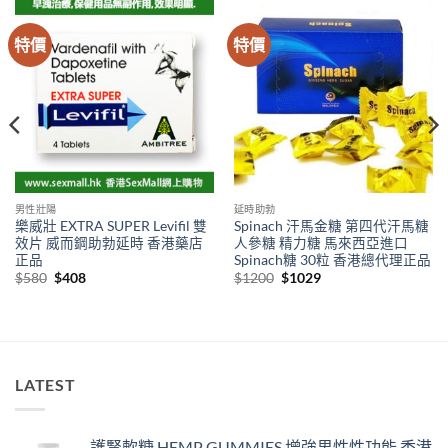
特價
特價
男性壯陽
延時助勃
樂威壯 EXTRA SUPER Levifil 雙
Spinach 汗馬金糖 第四代汗馬糖
效片 威而鋼助勃延時 香港藥店
人參糖 精力糖 馬來西亞進口
正品
Spinach糖 30粒 香港總代理正品
Original
Current
Original
Current
$
580
$
408
$
1200
$
1029
price
price
price
price
was:
is:
was:
is:
$580.
$408.
$1200.
$1029.
LATEST
護腎軟糖 HEMP GUMMIES 增強男性性功能 香港