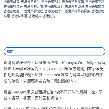
港藥物品質
,
香港藥物安全
,
香港藥物客服
,
香港藥物有效性
,
香港藥物查詢
,
香港藥物真偽
,
香港藥物訂購
,
香港藥物註冊
,
香港藥物諮詢
,
香港藥物購買
,
香港藥物進口
,
香港藥物配送
,
香港藥物銷售
,
香港藥物防偽標籤
,
香港藥物
驗證
,
香港衛生署
,
香港購買
,
香港配送
描述
香港稱
果凍偉哥
、
印度果凍
偉哥，
Kamagra Oral Jelly
，有時
候也叫
泰國果凍
偉哥，印度
kamagra
果凍威爾剛用於治療男
性勃起功能障礙。印度kamagra
果凍威而鋼
是以凝膠形式製
成的藥物，以適應那些吞咽片劑困難的人。
每盒Kamagra果凍威而鋼包含7袋不同口味的鳳梨，橙，草
莓，香草，香蕉，黑醋栗和奶油。
印度kamagra果凍放在特殊的果凍小袋中，在房事前服用。