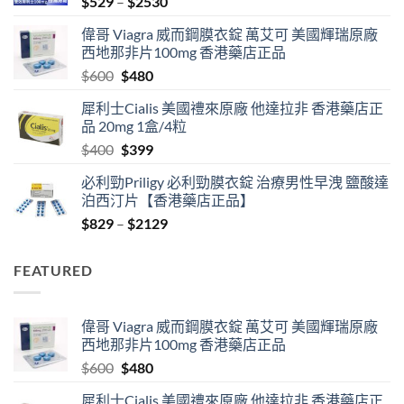
Price
$
529
–
$
2530
range:
偉哥 Viagra 威而鋼膜衣錠 萬艾可 美國輝瑞原廠
$529
西地那非片100mg 香港藥店正品
through
Original
Current
$
600
$
480
$2530
price
price
犀利士Cialis 美國禮來原廠 他達拉非 香港藥店正
was:
is:
品 20mg 1盒/4粒
$600.
$480.
Original
Current
$
400
$
399
price
price
必利勁Priligy 必利勁膜衣錠 治療男性早洩 鹽酸達
was:
is:
泊西汀片【香港藥店正品】
$400.
$399.
Price
$
829
–
$
2129
range:
$829
FEATURED
through
$2129
偉哥 Viagra 威而鋼膜衣錠 萬艾可 美國輝瑞原廠
西地那非片100mg 香港藥店正品
Original
Current
$
600
$
480
price
price
犀利士Cialis 美國禮來原廠 他達拉非 香港藥店正