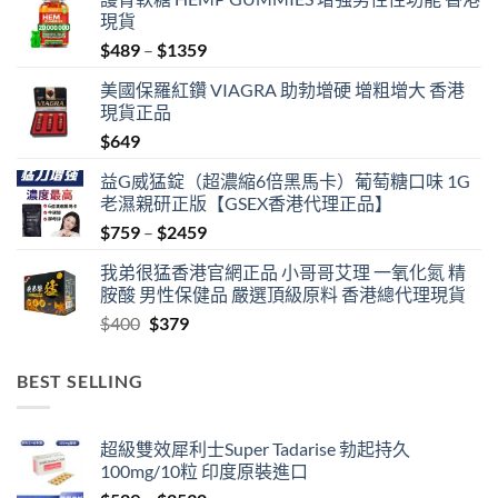
現貨
Price
$
489
–
$
1359
range:
美國保羅紅鑽 VIAGRA 助勃增硬 增粗增大 香港
$489
現貨正品
through
$
649
$1359
益G威猛錠（超濃縮6倍黑馬卡）葡萄糖口味 1G
老濕親研正版【GSEX香港代理正品】
Price
$
759
–
$
2459
range:
我弟很猛香港官網正品 小哥哥艾理 一氧化氮 精
$759
胺酸 男性保健品 嚴選頂級原料 香港總代理現貨
through
Original
Current
$
400
$
379
$2459
price
price
was:
is:
BEST SELLING
$400.
$379.
超級雙效犀利士Super Tadarise 勃起持久
100mg/10粒 印度原裝進口