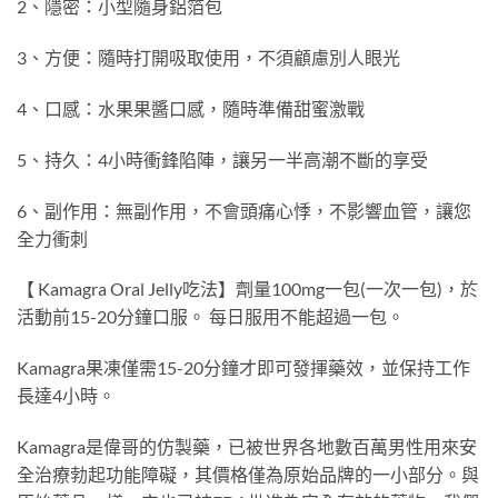
2、隱密：小型隨身鋁箔包
3、方便：隨時打開吸取使用，不須顧慮別人眼光
4、口感：水果果醬口感，隨時準備甜蜜激戰
5、持久：4小時衝鋒陷陣，讓另一半高潮不斷的享受
6、副作用：無副作用，不會頭痛心悸，不影響血管，讓您
全力衝刺
【 Kamagra Oral Jelly吃法】劑量100mg一包(一次一包)，於
活動前15-20分鐘口服。 每日服用不能超過一包。
Kamagra果凍僅需15-20分鐘才即可發揮藥效，並保持工作
長達4小時。
Kamagra是偉哥的仿製藥，已被世界各地數百萬男性用來安
全治療勃起功能障礙，其價格僅為原始品牌的一小部分。與