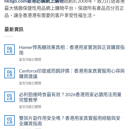
hkbgo.com香港必購網上購物
始創於2008年，致力打造香港
最大情趣保健性用品網上購物平台，保證所有產品百分百正
品，讓全香港港有需要的客戶享受性福生活。
最新資訊
Hamer悍馬糖效果真相：香港用家實測與正貨購買指
06
8 月
南
在
留言功能已關閉
〈Hamer
悍
Cenforce印度威而鋼評價：香港用家真實服用心得與
06
馬
8 月
購買建議
糖
在
留言功能已關閉
效
〈Cenforce
果
印
真
必利勁幾時食最有效？2026香港用家必讀用法用量
05
度
相：
8 月
完整教學
威
香
在
留言功能已關閉
而
港
〈必
鋼
用
利
評
雙效片副作用安全嗎？香港用家真實服用經驗與安
05
家
勁
價：
8 月
全購買指南
實
幾
香
測