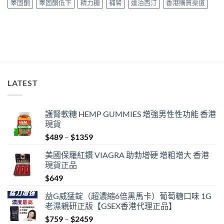
睪固酮
睪固酮低下
精力糖
補腎
達泊西汀
香港購買渠道
買
中
指
南〉
中
LATEST
護腎軟糖 HEMP GUMMIES 增強男性性功能 香港
現貨
Price
$
489
–
$
1359
range:
美國保羅紅鑽 VIAGRA 助勃增硬 增粗增大 香港
$489
現貨正品
through
$
649
$1359
益G威猛錠（超濃縮6倍黑馬卡）葡萄糖口味 1G
老濕親研正版【GSEX香港代理正品】
Price
$
759
–
$
2459