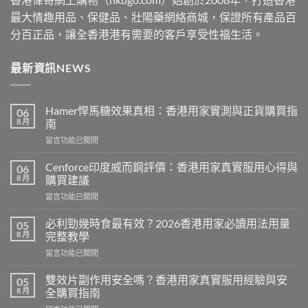
最大情趣用品、保健品、壯陽藥網絡商城，保證所有產品百
分百正品，讓全香港港有需要的客戶享受性福生活。
最新資訊NEWS
Hamer悍馬糖效果真相：香港用家實測與正貨購買指
06
8 月
南
在
留言功能已關閉
〈Hamer
悍
Cenforce印度威而鋼評價：香港用家真實服用心得與
06
馬
8 月
購買建議
糖
在
留言功能已關閉
效
〈Cenforce
果
印
真
必利勁幾時食最有效？2026香港用家必讀用法用量
05
度
相：
8 月
完整教學
威
香
在
留言功能已關閉
而
港
〈必
鋼
用
利
評
雙效片副作用安全嗎？香港用家真實服用經驗與安
05
家
勁
價：
8 月
全購買指南
實
幾
香
測