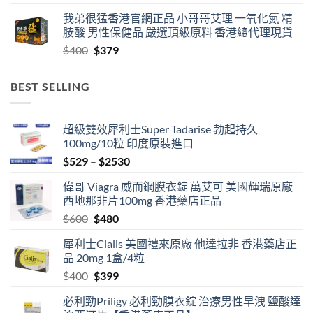
range:
我弟很猛香港官網正品 小哥哥艾理 一氧化氮 精
$759
胺酸 男性保健品 嚴選頂級原料 香港總代理現貨
through
Original
Current
$
400
$
379
$2459
price
price
was:
is:
BEST SELLING
$400.
$379.
超級雙效犀利士Super Tadarise 勃起持久
100mg/10粒 印度原裝進口
Price
$
529
–
$
2530
range:
偉哥 Viagra 威而鋼膜衣錠 萬艾可 美國輝瑞原廠
$529
西地那非片100mg 香港藥店正品
through
Original
Current
$
600
$
480
$2530
price
price
犀利士Cialis 美國禮來原廠 他達拉非 香港藥店正
was:
is:
品 20mg 1盒/4粒
$600.
$480.
Original
Current
$
400
$
399
price
price
必利勁Priligy 必利勁膜衣錠 治療男性早洩 鹽酸達
was:
is: