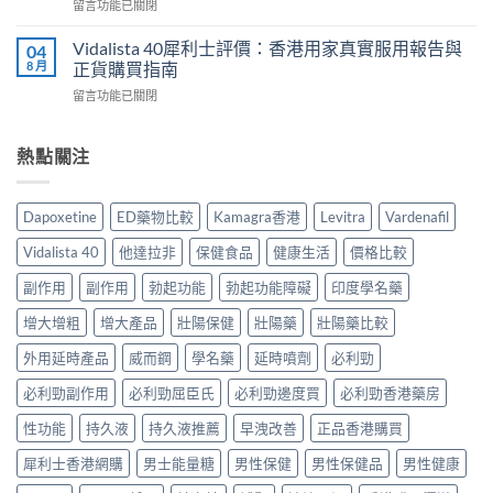
在
留言功能已關閉
時
港
與
〈雙
食
用
正
效
最
Vidalista 40犀利士評價：香港用家真實服用報告與
04
家
貨
片
有
8 月
正貨購買指南
真
購
副
效？
實
買
在
留言功能已關閉
作
2026
服
指
〈Vidalista
用
香
用
南〉
40
安
港
心
中
犀
熱點關注
全
用
得
利
嗎？
家
與
士
香
必
購
評
港
讀
Dapoxetine
ED藥物比較
Kamagra香港
Levitra
Vardenafil
買
價：
用
用
建
香
家
法
Vidalista 40
他達拉非
保健食品
健康生活
價格比較
議〉
港
真
用
中
用
實
副作用
副作用
勃起功能
勃起功能障礙
印度學名藥
量
家
服
完
真
增大增粗
增大產品
壯陽保健
壯陽藥
壯陽藥比較
用
整
實
經
教
服
外用延時產品
威而鋼
學名藥
延時噴劑
必利勁
驗
學〉
用
與
中
必利勁副作用
必利勁屈臣氏
必利勁邊度買
必利勁香港藥房
報
安
告
全
性功能
持久液
持久液推薦
早洩改善
正品香港購買
與
購
正
買
犀利士香港網購
男士能量糖
男性保健
男性保健品
男性健康
貨
指
購
南〉