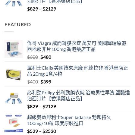
泊西汀片【香港藥店正品】
$400.
$399.
Price
$
829
–
$
2129
range:
$829
FEATURED
through
$2129
偉哥 Viagra 威而鋼膜衣錠 萬艾可 美國輝瑞原廠
西地那非片100mg 香港藥店正品
Original
Current
$
600
$
480
price
price
犀利士Cialis 美國禮來原廠 他達拉非 香港藥店正
was:
is:
品 20mg 1盒/4粒
$600.
$480.
Original
Current
$
400
$
399
price
price
必利勁Priligy 必利勁膜衣錠 治療男性早洩 鹽酸達
was:
is:
泊西汀片【香港藥店正品】
$400.
$399.
Price
$
829
–
$
2129
range:
超級雙效犀利士Super Tadarise 勃起持久
$829
100mg/10粒 印度原裝進口
through
Price
$
529
–
$
2530
$2129