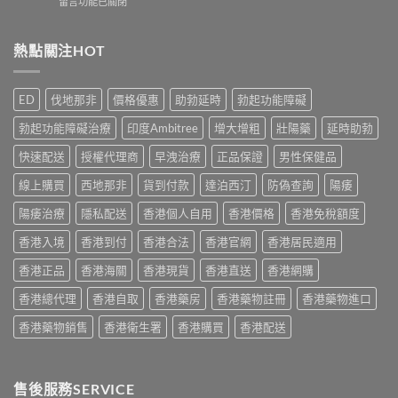
在
留言功能已關閉
時
港
與
〈雙
食
用
正
效
最
家
貨
片
熱點關注HOT
有
真
購
副
效？
實
買
作
2026
服
指
用
香
用
ED
伐地那非
價格優惠
助勃延時
勃起功能障礙
南〉
安
港
心
中
全
用
得
勃起功能障礙治療
印度Ambitree
增大增粗
壯陽藥
延時助勃
嗎？
家
與
香
必
快速配送
授權代理商
早洩治療
正品保證
男性保健品
購
港
讀
買
用
線上購買
西地那非
貨到付款
達泊西汀
防偽查詢
陽痿
用
建
家
法
議〉
真
陽痿治療
隱私配送
香港個人自用
香港價格
香港免稅額度
用
中
實
量
香港入境
香港到付
香港合法
香港官網
香港居民適用
服
完
用
整
香港正品
香港海關
香港現貨
香港直送
香港網購
經
教
驗
學〉
香港總代理
香港自取
香港藥房
香港藥物註冊
香港藥物進口
與
中
安
香港藥物銷售
香港衛生署
香港購買
香港配送
全
購
買
指
售後服務SERVICE
南〉