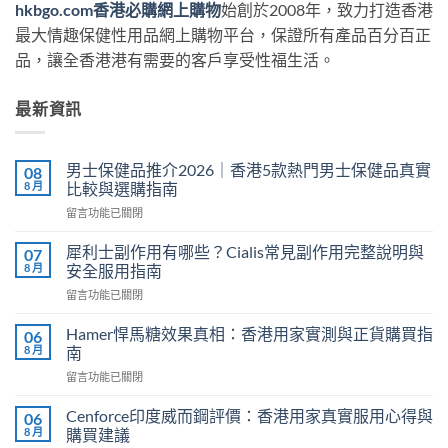
hkbgo.com香港必購網上購物
始創於2008年，致力打造香港
最大情趣保健性用品網上購物平台，保證所有產品百分百正
品，讓全香港港有需要的客戶享受性福生活。
最新資訊
男士保健品推介2026｜香港5款熱門男士保健品真實
08
8 月
比較與選購指南
在
留言功能已關閉
〈男
士
犀利士副作用有哪些？Cialis常見副作用完整說明與
07
保
8 月
安全服用指南
健
在
留言功能已關閉
品
〈犀
推
利
介
Hamer悍馬糖效果真相：香港用家實測與正貨購買指
06
士
2026
8 月
南
副
｜
在
留言功能已關閉
作
香
〈Hamer
用
港
悍
有
Cenforce印度威而鋼評價：香港用家真實服用心得與
06
5
馬
哪
8 月
購買建議
款
糖
些？