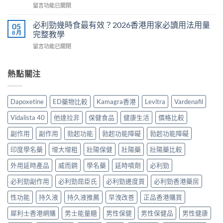
熱
在
留言功能已關閉
效
Cialis
門
〈Cenforce
果
常
男
印
真
必利勁幾時食最有效？2026香港用家必讀用法用量
05
見
士
度
相：
8 月
完整教學
副
保
威
香
作
健
在
留言功能已關閉
而
港
用
品
〈必
鋼
用
完
真
利
評
家
整
實
勁
熱點關注
價：
實
說
比
幾
香
測
明
較
時
港
與
與
與
食
用
正
Dapoxetine
ED藥物比較
Kamagra香港
Levitra
Vardenafil
安
選
最
家
貨
全
購
有
真
購
Vidalista 40
他達拉非
保健食品
健康生活
價格比較
服
指
效？
實
買
用
南〉
2026
服
副作用
副作用
勃起功能
勃起功能障礙
勃起功能障礙
指
指
中
香
用
南〉
南〉
港
印度學名藥
增大增粗
壯陽保健
壯陽藥
壯陽藥比較
心
中
中
用
得
家
外用延時產品
威而鋼
學名藥
延時噴劑
必利勁
與
必
購
必利勁副作用
必利勁屈臣氏
必利勁邊度買
必利勁香港藥房
讀
買
用
建
性功能
持久液
持久液推薦
早洩改善
正品香港購買
法
議〉
用
中
犀利士香港網購
男士能量糖
男性保健
男性保健品
男性健康
量