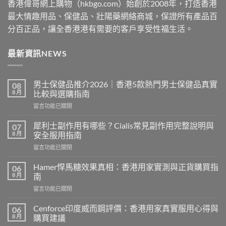
香港偉哥網上購物（hkbgo.com）始創於2008年，打造香港
最大情趣用品、保健品、壯陽藥網絡商城，保證所有產品百
分百正品，讓全香港港有需要的客戶享受性福生活。
最新資訊NEWS
男士保健品推介2026｜香港5款熱門男士保健品真實
08
8 月
比較與選購指南
在
留言功能已關閉
〈男
士
犀利士副作用有哪些？Cialis常見副作用完整說明與
07
保
8 月
安全服用指南
健
在
留言功能已關閉
品
〈犀
推
利
介
Hamer悍馬糖效果真相：香港用家實測與正貨購買指
06
士
2026
8 月
南
副
｜
在
留言功能已關閉
作
香
〈Hamer
用
港
悍
有
Cenforce印度威而鋼評價：香港用家真實服用心得與
06
5
馬
哪
8 月
購買建議
款
糖
些？
熱