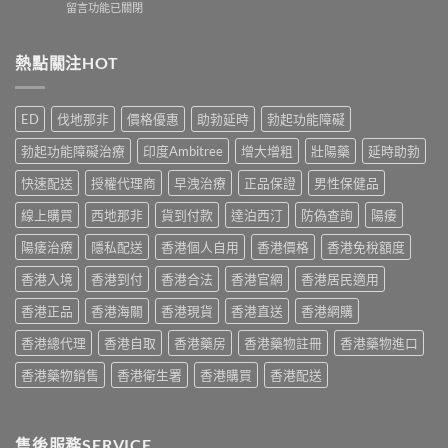
在
留言功能已關閉
效
Cialis
門
〈Cenforce
果
常
男
印
真
見
士
度
熱點關注HOT
相：
副
保
威
香
作
健
而
港
用
品
鋼
用
完
ED
伐地那非
價格優惠
助勃延時
勃起功能障礙
真
評
家
整
實
價：
實
說
勃起功能障礙治療
印度Ambitree
增大增粗
壯陽藥
延時助勃
比
香
測
明
較
港
與
快速配送
授權代理商
早洩治療
正品保證
男性保健品
與
與
用
正
安
選
家
線上購買
西地那非
貨到付款
達泊西汀
防偽查詢
陽痿
貨
全
購
真
購
服
指
實
陽痿治療
隱私配送
香港個人自用
香港價格
香港免稅額度
買
用
南〉
服
指
指
中
香港入境
香港到付
香港合法
香港官網
香港居民適用
用
南〉
南〉
心
中
中
香港正品
香港海關
香港現貨
香港直送
香港網購
得
與
香港總代理
香港自取
香港藥房
香港藥物註冊
香港藥物進口
購
買
香港藥物銷售
香港衛生署
香港購買
香港配送
建
議〉
中
售後服務SERVICE