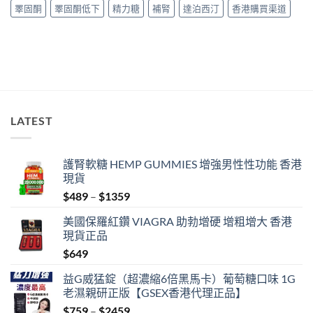
完
睪固酮
睪固酮低下
精力糖
補腎
達泊西汀
香港購買渠道
整
教
學〉
中
LATEST
護腎軟糖 HEMP GUMMIES 增強男性性功能 香港
現貨
Price
$
489
–
$
1359
range:
美國保羅紅鑽 VIAGRA 助勃增硬 增粗增大 香港
$489
現貨正品
through
$
649
$1359
益G威猛錠（超濃縮6倍黑馬卡）葡萄糖口味 1G
老濕親研正版【GSEX香港代理正品】
Price
$
759
–
$
2459