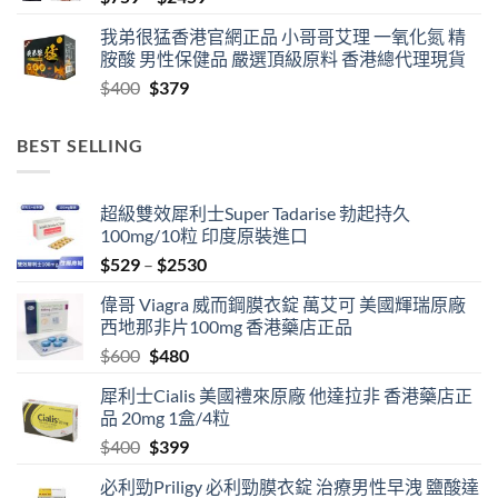
range:
我弟很猛香港官網正品 小哥哥艾理 一氧化氮 精
$759
胺酸 男性保健品 嚴選頂級原料 香港總代理現貨
through
Original
Current
$
400
$
379
$2459
price
price
was:
is:
BEST SELLING
$400.
$379.
超級雙效犀利士Super Tadarise 勃起持久
100mg/10粒 印度原裝進口
Price
$
529
–
$
2530
range:
偉哥 Viagra 威而鋼膜衣錠 萬艾可 美國輝瑞原廠
$529
西地那非片100mg 香港藥店正品
through
Original
Current
$
600
$
480
$2530
price
price
犀利士Cialis 美國禮來原廠 他達拉非 香港藥店正
was:
is:
品 20mg 1盒/4粒
$600.
$480.
Original
Current
$
400
$
399
price
price
必利勁Priligy 必利勁膜衣錠 治療男性早洩 鹽酸達
was:
is: