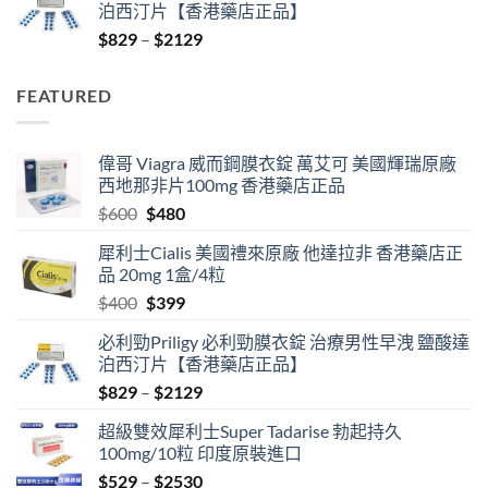
泊西汀片【香港藥店正品】
$400.
$399.
Price
$
829
–
$
2129
range:
$829
FEATURED
through
$2129
偉哥 Viagra 威而鋼膜衣錠 萬艾可 美國輝瑞原廠
西地那非片100mg 香港藥店正品
Original
Current
$
600
$
480
price
price
犀利士Cialis 美國禮來原廠 他達拉非 香港藥店正
was:
is:
品 20mg 1盒/4粒
$600.
$480.
Original
Current
$
400
$
399
price
price
必利勁Priligy 必利勁膜衣錠 治療男性早洩 鹽酸達
was:
is:
泊西汀片【香港藥店正品】
$400.
$399.
Price
$
829
–
$
2129
range:
超級雙效犀利士Super Tadarise 勃起持久
$829
100mg/10粒 印度原裝進口
through
Price
$
529
–
$
2530
$2129