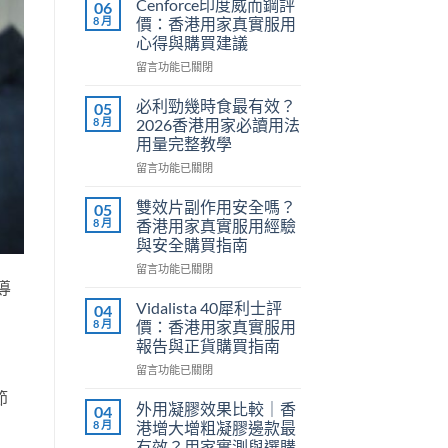
Cenforce印度威而鋼評
06
8 月
價：香港用家真實服用
心得與購買建議
在
留言功能已關閉
〈Cenforce
印
必利勁幾時食最有效？
05
度
8 月
2026香港用家必讀用法
威
用量完整教學
而
在
鋼
留言功能已關閉
〈必
評
利
價：
雙效片副作用安全嗎？
05
勁
香
8 月
香港用家真實服用經驗
幾
港
與安全購買指南
時
用
在
食
留言功能已關閉
家
〈雙
導
最
真
效
有
實
Vidalista 40犀利士評
04
片
效？
服
8 月
價：香港用家真實服用
副
2026
用
報告與正貨購買指南
作
香
心
在
用
留言功能已關閉
港
得
〈Vidalista
安
用
與
節
40
全
家
購
外用凝膠效果比較｜香
04
犀
嗎？
必
買
8 月
港增大增粗凝膠邊款最
利
香
讀
建
有效？用家實測與選購