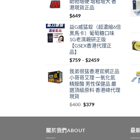
助勃增硬 增粗增大 香
through
港現貨正品
$1359
$
649
益G威猛錠（超濃縮6倍
黑馬卡）葡萄糖口味
1G老濕親研正版
【GSEX香港代理正
品】
Price
$
759
–
$
2459
range:
我弟很猛香港官網正品
$759
小哥哥艾理 一氧化氮
through
精胺酸 男性保健品 嚴
$2459
選頂級原料 香港總代理
現貨
Original
Current
$
400
$
379
price
price
was:
is:
$400.
$379.
關於我們ABOUT
最新