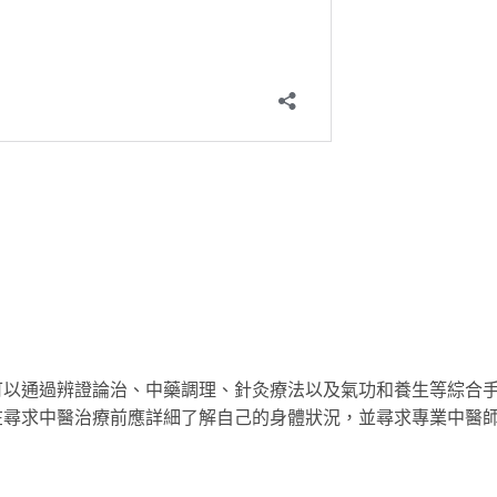
可以通過辨證論治、中藥調理、針灸療法以及氣功和養生等綜合
在尋求中醫治療前應詳細了解自己的身體狀況，並尋求專業中醫