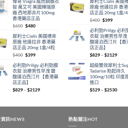
偉哥 Viagra 威而鋼膜衣
犀利士Cialis 美國
$529
was:
is:
錠 萬艾可 美國輝瑞原
原廠 他達拉非 香
through
$600.
$480.
廠 西地那非片100mg
店正品 20mg 1盒/
$2530
香港藥店正品
Original
Current
$
400
$
399
Original
Current
$
600
$
480
price
price
必利勁Priligy 必
price
price
was:
is:
犀利士Cialis 美國禮來
衣錠 治療男性早洩
was:
is:
$400.
$399.
原廠 他達拉非 香港藥
酸達泊西汀片【香
$600.
$480.
店正品 20mg 1盒/4粒
店正品】
Original
Current
Price
$
400
$
399
$
829
–
$
2129
price
price
range
必利勁Priligy 必利勁膜
超級雙效犀利士Sup
was:
is:
$829
衣錠 治療男性早洩 鹽
Tadarise 勃起持久
$400.
$399.
thro
酸達泊西汀片【香港藥
100mg/10粒 印度
$212
店正品】
進口
Price
Price
$
829
–
$
2129
$
529
–
$
2530
range:
range
$829
$529
through
thro
$2129
$253
資訊NEWS
熱點關注HOT