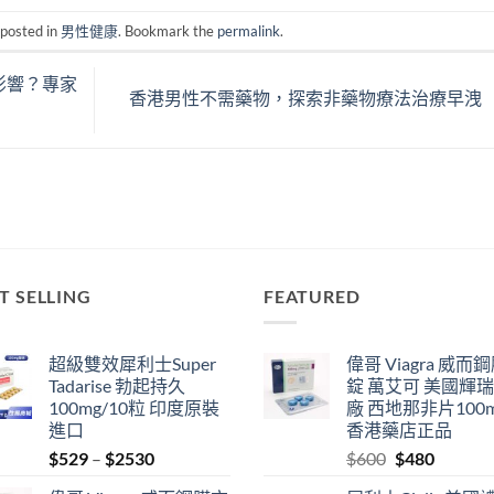
 posted in
男性健康
. Bookmark the
permalink
.
影響？專家
香港男性不需藥物，探索非藥物療法治療早洩
T SELLING
FEATURED
超級雙效犀利士Super
偉哥 Viagra 威而
Tadarise 勃起持久
錠 萬艾可 美國輝
100mg/10粒 印度原裝
廠 西地那非片100
進口
香港藥店正品
Price
Original
Current
$
529
–
$
2530
$
600
$
480
range:
price
price