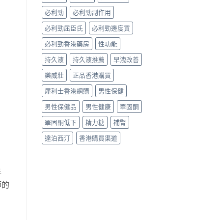
家
實
必利勁
必利勁副作用
測
與
必利勁屈臣氏
必利勁邊度買
選
購
必利勁香港藥房
性功能
指
持久液
持久液推薦
早洩改善
南〉
中
樂威壯
正品香港購買
犀利士香港網購
男性保健
男性保健品
男性健康
睪固酮
睪固酮低下
精力糖
補腎
達泊西汀
香港購買渠道
手
師的