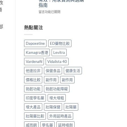
士
改
港
用
議〉
指南
評
用
法
中
善
價：
家
在
用
留言功能已關閉
香
真
〈外
量
港
實
用
完
部
用
服
凝
整
熱點關注
家
用
膠
教
真
經
效
學〉
實
驗
果
中
Dapoxetine
ED藥物比較
服
與
比
用
安
較
Kamagra香港
Levitra
報
全
｜
告
購
香
Vardenafil
Vidalista 40
與
買
港
正
指
增
他達拉非
保健食品
健康生活
貨
南〉
大
購
中
增
價格比較
副作用
副作用
買
粗
勃起功能
勃起功能障礙
指
凝
南〉
膠
印度學名藥
增大增粗
中
邊
款
增大產品
壯陽保健
壯陽藥
最
有
壯陽藥比較
外用延時產品
效？
用
威而鋼
學名藥
延時噴劑