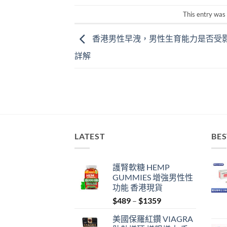
This entry was
香港男性早洩，男性生育能力是否受
詳解
LATEST
BES
護腎軟糖 HEMP
GUMMIES 增強男性性
功能 香港現貨
Price
$
489
–
$
1359
range:
美國保羅紅鑽 VIAGRA
$489