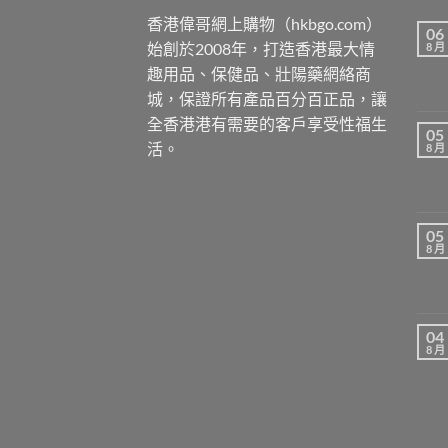
香港偉哥網上購物（hkbgo.com）
06
始創於2008年，打造香港最大情
8 月
趣用品、保健品、壯陽藥網絡商
城，保證所有產品百分百正品，讓
全香港港有需要的客戶享受性福生
05
活。
8 月
05
8 月
04
8 月