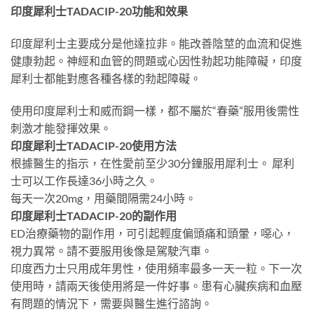
印度犀利士TADACIP-20功能和效果
印度犀利士主要成分是他達拉非。能改善陰莖的血流和促進
健康勃起。神經和血管的問題或心因性勃起功能障礙，印度
犀利士都能對應各種各樣的勃起障礙。
使用印度犀利士和威而鋼一樣，都不屬於“春藥”服用後需性
刺激才能發揮效果。
印度犀利士TADACIP-20使用方法
根據醫生的指示，在性愛前至少30分鐘服用犀利士。 犀利
士可以工作長達36小時之久。
每天一次20mg，用藥間隔需24小時。
印度犀利士TADACIP-20的副作用
ED治療藥物的副作用，可引起輕度偏頭痛和頭暈，噁心，
視力異常。請不要服用後像是駕駛汽車。
印度西力士只用成年男性，使用頻率最多一天一粒。下一次
使用時，請兩天後使用將是一件好事。患有心臟疾病和血壓
有問題的情況下，需要與醫生進行諮詢。