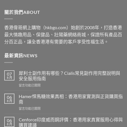
$529
through
關於我們ABOUT
$2530
香港偉哥網上購物（hkbgo.com）始創於2008年，打造香港
最大情趣用品、保健品、壯陽藥網絡商城，保證所有產品百
分百正品，讓全香港港有需要的客戶享受性福生活。
最新資訊NEWS
犀利士副作用有哪些？Cialis常見副作用完整說明與
07
8 月
安全服用指南
在
留言功能已關閉
〈犀
利
Hamer悍馬糖效果真相：香港用家實測與正貨購買指
06
士
8 月
南
副
在
留言功能已關閉
作
〈Hamer
用
悍
有
Cenforce印度威而鋼評價：香港用家真實服用心得與
06
馬
哪
8 月
購買建議