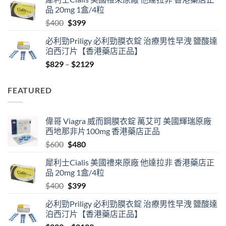
was:
is:
品 20mg 1盒/4粒
$600.
$480.
Original
Current
$
400
$
399
price
price
必利勁Priligy 必利勁膜衣錠 治療男性早洩 鹽酸達
was:
is:
泊西汀片【香港藥店正品】
$400.
$399.
Price
$
829
–
$
2129
range:
$829
FEATURED
through
$2129
偉哥 Viagra 威而鋼膜衣錠 萬艾可 美國輝瑞原廠
西地那非片100mg 香港藥店正品
Original
Current
$
600
$
480
price
price
犀利士Cialis 美國禮來原廠 他達拉非 香港藥店正
was:
is:
品 20mg 1盒/4粒
$600.
$480.
Original
Current
$
400
$
399
price
price
必利勁Priligy 必利勁膜衣錠 治療男性早洩 鹽酸達
was:
is:
泊西汀片【香港藥店正品】
$400.
$399.