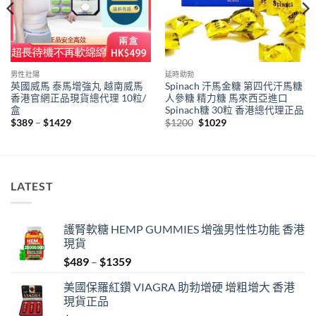
男性壯陽
延時助勃
英國威馬 泰馬增強丸 越南威馬
Spinach 汗馬金糖 第四代汗馬糖
香港官網正品現貨總代理 10粒/
人參糖 精力糖 馬來西亞進口
盒
Spinach糖 30粒 香港總代理正品
Price
Original
Current
$
389
–
$
1429
$
1200
$
1029
range:
price
price
$389
was:
is:
through
$1200.
$1029.
$1429
LATEST
護腎軟糖 HEMP GUMMIES 增強男性性功能 香港
現貨
Price
$
489
–
$
1359
range:
美國保羅紅鑽 VIAGRA 助勃增硬 增粗增大 香港
$489
現貨正品
through