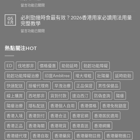
糖
些？
在
留言功能已關閉
效
Cialis
〈Cenforce
果
常
印
真
必利勁幾時食最有效？2026香港用家必讀用法用量
05
見
度
相：
8 月
完整教學
副
威
香
作
在
留言功能已關閉
而
港
用
〈必
鋼
用
完
利
評
家
整
勁
熱點關注HOT
價：
實
說
幾
香
測
明
時
港
與
與
食
用
正
ED
伐地那非
價格優惠
助勃延時
勃起功能障礙
安
最
家
貨
全
有
真
購
勃起功能障礙治療
印度Ambitree
增大增粗
壯陽藥
延時助勃
服
效？
實
買
用
2026
服
快速配送
授權代理商
早洩治療
正品保證
男性保健品
指
指
香
用
南〉
南〉
港
線上購買
西地那非
貨到付款
達泊西汀
防偽查詢
陽痿
心
中
中
用
得
家
陽痿治療
隱私配送
香港個人自用
香港價格
香港免稅額度
與
必
購
香港入境
香港到付
香港合法
香港官網
香港居民適用
讀
買
用
建
香港正品
香港海關
香港現貨
香港直送
香港網購
法
議〉
用
中
香港總代理
香港自取
香港藥房
香港藥物註冊
香港藥物進口
量