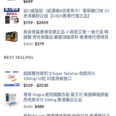
$
649
$1359
益G威猛錠（超濃縮6倍黑馬卡）葡萄糖口味 1G
老濕親研正版【GSEX香港代理正品】
Price
$
759
–
$
2459
range:
我弟很猛香港官網正品 小哥哥艾理 一氧化氮 精
$759
胺酸 男性保健品 嚴選頂級原料 香港總代理現貨
through
Original
Current
$
400
$
379
$2459
price
price
was:
is:
BEST SELLING
$400.
$379.
超級雙效犀利士Super Tadarise 勃起持久
100mg/10粒 印度原裝進口
Price
$
529
–
$
2530
range:
偉哥 Viagra 威而鋼膜衣錠 萬艾可 美國輝瑞原廠
$529
西地那非片100mg 香港藥店正品
through
Original
Current
$
600
$
480
$2530
price
price
犀利士Cialis 美國禮來原廠 他達拉非 香港藥店正