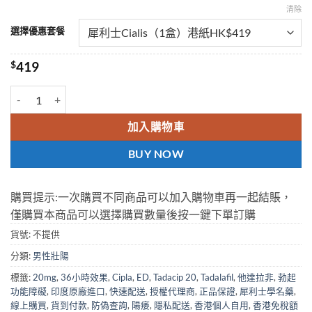
清除
選擇優惠套餐
$
419
香港犀利士Tadacip20 tadalafil 20mg 西普拉Cipla 他達拉非 香港正品
加入購物車
BUY NOW
購買提示:一次購買不同商品可以加入購物車再一起結賬，
僅購買本商品可以選擇購買數量後按一鍵下單訂購
貨號:
不提供
分類:
男性壯陽
標籤:
20mg
,
36小時效果
,
Cipla
,
ED
,
Tadacip 20
,
Tadalafil
,
他達拉非
,
勃起
功能障礙
,
印度原廠進口
,
快速配送
,
授權代理商
,
正品保證
,
犀利士學名藥
,
線上購買
,
貨到付款
,
防偽查詢
,
陽痿
,
隱私配送
,
香港個人自用
,
香港免稅額