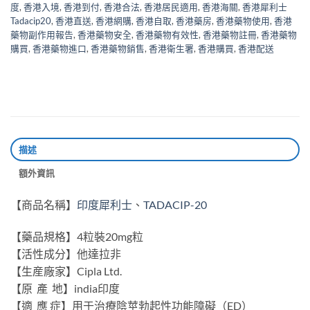
度
,
香港入境
,
香港到付
,
香港合法
,
香港居民適用
,
香港海關
,
香港犀利士
Tadacip20
,
香港直送
,
香港網購
,
香港自取
,
香港藥房
,
香港藥物使用
,
香港
藥物副作用報告
,
香港藥物安全
,
香港藥物有效性
,
香港藥物註冊
,
香港藥物
購買
,
香港藥物進口
,
香港藥物銷售
,
香港衛生署
,
香港購買
,
香港配送
描述
額外資訊
【商品名稱】
印度犀利士
、
TADACIP-20
【藥品規格】4粒裝20mg粒
【活性成分】他達拉非
【生産廠家】Cipla Ltd.
【原 產 地】india印度
【適 應 症】用于治療陰莖勃起性功能障礙（ED）