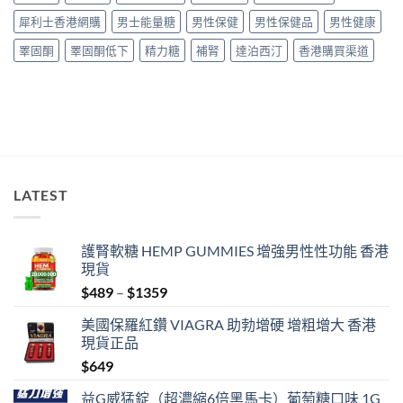
驗
學〉
犀利士香港網購
男士能量糖
男性保健
男性保健品
男性健康
與
中
安
睪固酮
睪固酮低下
精力糖
補腎
達泊西汀
香港購買渠道
全
購
買
指
南〉
中
LATEST
護腎軟糖 HEMP GUMMIES 增強男性性功能 香港
現貨
Price
$
489
–
$
1359
range:
美國保羅紅鑽 VIAGRA 助勃增硬 增粗增大 香港
$489
現貨正品
through
$
649
$1359
益G威猛錠（超濃縮6倍黑馬卡）葡萄糖口味 1G