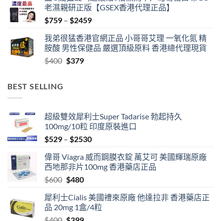
老濕親研正版【GSEX香港代理正品】
Price
$
759
–
$
2459
range:
我弟很猛香港官網正品 小哥哥艾理 一氧化氮 精
$759
胺酸 男性保健品 嚴選頂級原料 香港總代理現貨
through
Original
Current
$
400
$
379
$2459
price
price
was:
is:
BEST SELLING
$400.
$379.
超級雙效犀利士Super Tadarise 勃起持久
100mg/10粒 印度原裝進口
Price
$
529
–
$
2530
range:
偉哥 Viagra 威而鋼膜衣錠 萬艾可 美國輝瑞原廠
$529
西地那非片100mg 香港藥店正品
through
Original
Current
$
600
$
480
$2530
price
price
犀利士Cialis 美國禮來原廠 他達拉非 香港藥店正
was:
is:
品 20mg 1盒/4粒
$600.
$480.
Original
Current
$
400
$
399