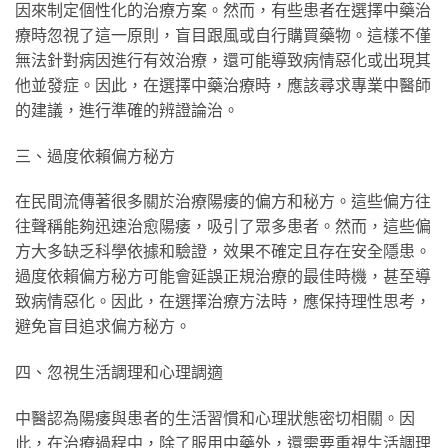
因來制定個性化的治療方案。然而，有些患者在選擇中藥治
療時忽視了這一原則，盲目跟風或自行購買藥物。這樣不僅
無法針對病因進行有效治療，還可能導致病情惡化或出現其
他並發症。因此，在選擇中藥治療時，應該尋求專業中醫師
的建議，進行準確的辨證論治。
三、過度依賴偏方秘方
在民間流傳著很多關於治療陽痿的偏方和秘方。這些偏方往
往聲稱能夠迅速治愈陽痿，吸引了眾多患者。然而，這些偏
方大多缺乏科學依據和驗證，效果不確定且存在安全隱患。
過度依賴偏方秘方可能會延誤正規治療的最佳時機，甚至導
致病情惡化。因此，在選擇治療方法時，應保持理性思考，
避免盲目追求偏方秘方。
四、忽視生活調理和心理調適
中醫認為陽痿與患者的生活習慣和心理狀態密切相關。因
此，在治療過程中，除了服用中藥外，還需要重視生活調理