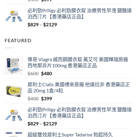
price
price
必利勁Priligy 必利勁膜衣錠 治療男性早洩 鹽酸達
was:
is:
泊西汀片【香港藥店正品】
$400.
$399.
Price
$
829
–
$
2129
range:
$829
FEATURED
through
$2129
偉哥 Viagra 威而鋼膜衣錠 萬艾可 美國輝瑞原廠
西地那非片100mg 香港藥店正品
Original
Current
$
600
$
480
price
price
犀利士Cialis 美國禮來原廠 他達拉非 香港藥店正
was:
is:
品 20mg 1盒/4粒
$600.
$480.
Original
Current
$
400
$
399
price
price
必利勁Priligy 必利勁膜衣錠 治療男性早洩 鹽酸達
was:
is:
泊西汀片【香港藥店正品】
$400.
$399.
Price
$
829
–
$
2129
range:
超級雙效犀利士Super Tadarise 勃起持久
$829