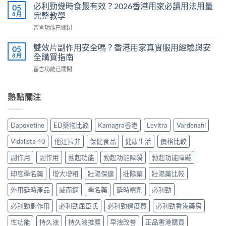
印
真
必利勁幾時食最有效？2026香港用家必讀用法用量
05
見
度
相：
8 月
完整教學
副
威
香
作
在
留言功能已關閉
而
港
用
〈必
鋼
用
完
利
評
雙效片副作用安全嗎？香港用家真實服用經驗與安
05
家
整
勁
價：
8 月
全購買指南
實
說
幾
香
測
明
在
留言功能已關閉
時
港
與
與
〈雙
食
用
正
安
效
最
家
貨
全
片
熱點關注
有
真
購
服
副
效？
實
買
用
作
2026
服
指
指
用
香
用
Dapoxetine
ED藥物比較
Kamagra香港
Levitra
Vardenafil
南〉
南〉
安
港
心
中
中
全
用
得
Vidalista 40
他達拉非
保健食品
健康生活
價格比較
嗎？
家
與
香
必
副作用
副作用
勃起功能
勃起功能障礙
勃起功能障礙
購
港
讀
買
用
印度學名藥
增大增粗
壯陽保健
壯陽藥
壯陽藥比較
用
建
家
法
議〉
真
外用延時產品
威而鋼
學名藥
延時噴劑
必利勁
用
中
實
量
必利勁副作用
必利勁屈臣氏
必利勁邊度買
必利勁香港藥房
服
完
用
整
性功能
持久液
持久液推薦
早洩改善
正品香港購買
經
教