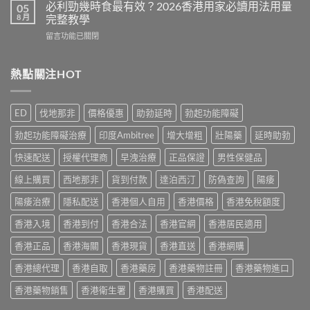
印
真
必利勁幾時食最有效？2026香港用家必讀用法用量
05
見
度
相：
8 月
完整教學
副
威
香
作
在
留言功能已關閉
而
港
用
〈必
鋼
用
完
利
評
家
整
勁
熱點關注HOT
價：
實
說
幾
香
測
明
時
港
與
與
食
用
正
ED
伐地那非
價格優惠
助勃延時
勃起功能障礙
安
最
家
貨
全
有
真
購
勃起功能障礙治療
印度Ambitree
增大增粗
壯陽藥
延時助勃
服
效？
實
買
用
2026
服
快速配送
授權代理商
早洩治療
正品保證
男性保健品
指
指
香
用
南〉
南〉
港
線上購買
西地那非
貨到付款
達泊西汀
防偽查詢
陽痿
心
中
中
用
得
家
陽痿治療
隱私配送
香港個人自用
香港價格
香港免稅額度
與
必
購
香港入境
香港到付
香港合法
香港官網
香港居民適用
讀
買
用
建
香港正品
香港海關
香港現貨
香港直送
香港網購
法
議〉
用
中
香港總代理
香港自取
香港藥房
香港藥物註冊
香港藥物進口
量
完
香港藥物銷售
香港衛生署
香港購買
香港配送
整
教