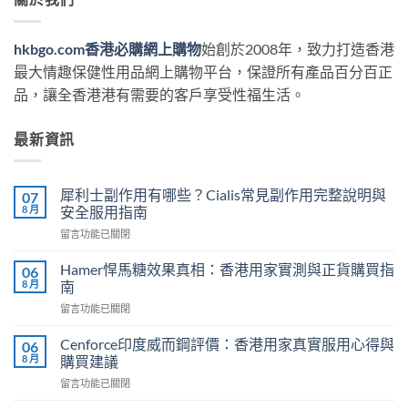
hkbgo.com香港必購網上購物
始創於2008年，致力打造香港
最大情趣保健性用品網上購物平台，保證所有產品百分百正
品，讓全香港港有需要的客戶享受性福生活。
最新資訊
犀利士副作用有哪些？Cialis常見副作用完整說明與
07
8 月
安全服用指南
在
留言功能已關閉
〈犀
利
Hamer悍馬糖效果真相：香港用家實測與正貨購買指
06
士
8 月
南
副
在
留言功能已關閉
作
〈Hamer
用
悍
有
Cenforce印度威而鋼評價：香港用家真實服用心得與
06
馬
哪
8 月
購買建議
糖
些？
在
留言功能已關閉
效
Cialis
〈Cenforce
果
常