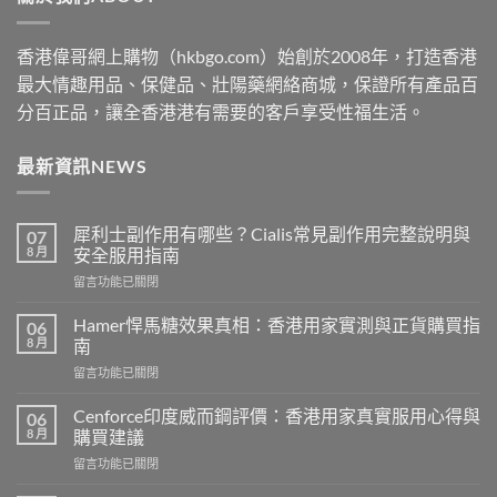
香港偉哥網上購物（hkbgo.com）始創於2008年，打造香港
最大情趣用品、保健品、壯陽藥網絡商城，保證所有產品百
分百正品，讓全香港港有需要的客戶享受性福生活。
最新資訊NEWS
犀利士副作用有哪些？Cialis常見副作用完整說明與
07
8 月
安全服用指南
在
留言功能已關閉
〈犀
利
Hamer悍馬糖效果真相：香港用家實測與正貨購買指
06
士
8 月
南
副
在
留言功能已關閉
作
〈Hamer
用
悍
有
Cenforce印度威而鋼評價：香港用家真實服用心得與
06
馬
哪
8 月
購買建議
糖
些？
在
留言功能已關閉
效
Cialis
〈Cenforce
果
常