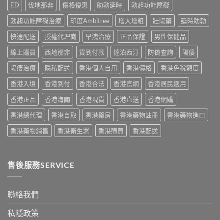
用
完
ED
伐地那非
價格優惠
助勃延時
勃起功能障礙
真
評
家
整
實
價：
實
說
勃起功能障礙治療
印度Ambitree
增大增粗
壯陽藥
延時助勃
比
香
測
明
較
港
與
快速配送
授權代理商
早洩治療
正品保證
男性保健品
與
與
用
正
安
選
家
線上購買
西地那非
貨到付款
達泊西汀
防偽查詢
陽痿
貨
全
購
真
購
服
指
實
陽痿治療
隱私配送
香港個人自用
香港價格
香港免稅額度
買
用
南〉
服
指
指
中
香港入境
香港到付
香港合法
香港官網
香港居民適用
用
南〉
南〉
心
中
中
香港正品
香港海關
香港現貨
香港直送
香港網購
得
與
香港總代理
香港自取
香港藥房
香港藥物註冊
香港藥物進口
購
買
香港藥物銷售
香港衛生署
香港購買
香港配送
建
議〉
中
售後服務SERVICE
聯絡我們
私隱政策