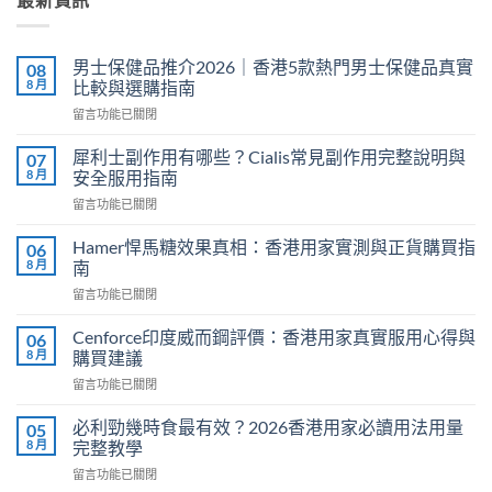
男士保健品推介2026｜香港5款熱門男士保健品真實
08
8 月
比較與選購指南
在
留言功能已關閉
〈男
士
犀利士副作用有哪些？Cialis常見副作用完整說明與
07
保
8 月
安全服用指南
健
在
留言功能已關閉
品
〈犀
推
利
介
Hamer悍馬糖效果真相：香港用家實測與正貨購買指
06
士
2026
8 月
南
副
｜
在
留言功能已關閉
作
香
〈Hamer
用
港
悍
有
Cenforce印度威而鋼評價：香港用家真實服用心得與
06
5
馬
哪
8 月
購買建議
款
糖
些？
熱
在
留言功能已關閉
效
Cialis
門
〈Cenforce
果
常
男
印
真
必利勁幾時食最有效？2026香港用家必讀用法用量
05
見
士
度
相：
8 月
完整教學
副
保
威
香
作
健
在
留言功能已關閉
而
港
用
品
〈必