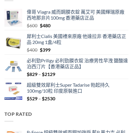
$2129
偉哥 Viagra 威而鋼膜衣錠 萬艾可 美國輝瑞原廠
西地那非片100mg 香港藥店正品
Original
Current
$
600
$
480
price
price
犀利士Cialis 美國禮來原廠 他達拉非 香港藥店正
was:
is:
品 20mg 1盒/4粒
$600.
$480.
Original
Current
$
400
$
399
price
price
必利勁Priligy 必利勁膜衣錠 治療男性早洩 鹽酸達
was:
is:
泊西汀片【香港藥店正品】
$400.
$399.
Price
$
829
–
$
2129
range:
超級雙效犀利士Super Tadarise 勃起持久
$829
100mg/10粒 印度原裝進口
through
Price
$
529
–
$
2530
$2129
range:
$529
TOP RATED
through
$2530
P-Force 超級雙效威而鋼加強版 藍P 普力吉 必利