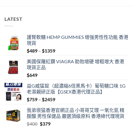
LATEST
護腎軟糖 HEMP GUMMIES 增強男性性功能 香港
現貨
Price
$
489
–
$
1359
range:
美國保羅紅鑽 VIAGRA 助勃增硬 增粗增大 香港
$489
現貨正品
through
$
649
$1359
益G威猛錠（超濃縮6倍黑馬卡）葡萄糖口味 1G
老濕親研正版【GSEX香港代理正品】
Price
$
759
–
$
2459
range:
我弟很猛香港官網正品 小哥哥艾理 一氧化氮 精
$759
胺酸 男性保健品 嚴選頂級原料 香港總代理現貨
through
Original
Current
$
400
$
379
$2459
price
price