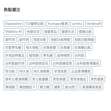
鋼
用
完
真
利
評
家
整
實
勁
熱點關注
價：
實
說
比
幾
香
測
明
較
時
港
與
與
與
食
用
正
Dapoxetine
ED藥物比較
Kamagra香港
Levitra
Vardenafil
安
選
最
家
貨
全
購
有
真
購
Vidalista 40
他達拉非
保健食品
健康生活
價格比較
服
指
效？
實
買
用
南〉
2026
服
副作用
副作用
勃起功能
勃起功能障礙
勃起功能障礙
指
指
中
香
用
南〉
南〉
港
印度學名藥
增大增粗
壯陽保健
壯陽藥
壯陽藥比較
心
中
中
用
得
家
外用延時產品
威而鋼
學名藥
延時噴劑
必利勁
與
必
購
必利勁副作用
必利勁屈臣氏
必利勁邊度買
必利勁香港藥房
讀
買
用
建
性功能
持久液
持久液推薦
早洩改善
正品香港購買
法
議〉
用
中
犀利士香港網購
男士能量糖
男性保健
男性保健品
男性健康
量
完
睪固酮
睪固酮低下
精力糖
補腎
達泊西汀
香港購買渠道
整
教
學〉
中