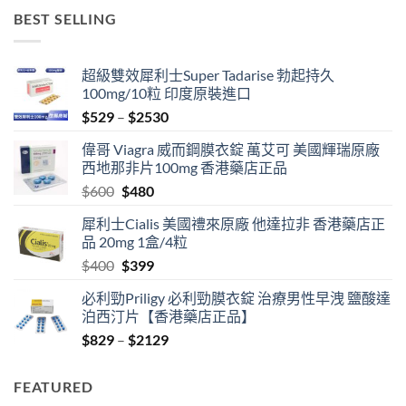
was:
is:
BEST SELLING
$400.
$379.
超級雙效犀利士Super Tadarise 勃起持久
100mg/10粒 印度原裝進口
Price
$
529
–
$
2530
range:
偉哥 Viagra 威而鋼膜衣錠 萬艾可 美國輝瑞原廠
$529
西地那非片100mg 香港藥店正品
through
Original
Current
$
600
$
480
$2530
price
price
犀利士Cialis 美國禮來原廠 他達拉非 香港藥店正
was:
is:
品 20mg 1盒/4粒
$600.
$480.
Original
Current
$
400
$
399
price
price
必利勁Priligy 必利勁膜衣錠 治療男性早洩 鹽酸達
was:
is:
泊西汀片【香港藥店正品】
$400.
$399.
Price
$
829
–
$
2129
range:
$829
FEATURED
through