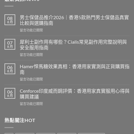
男士保健品推介2026｜香港5款熱門男士保健品真實
08
8 月
比較與選購指南
在
留言功能已關閉
〈男
士
犀利士副作用有哪些？Cialis常見副作用完整說明與
07
保
8 月
安全服用指南
健
在
留言功能已關閉
品
〈犀
推
利
介
Hamer悍馬糖效果真相：香港用家實測與正貨購買指
06
士
2026
8 月
南
副
｜
在
留言功能已關閉
作
香
〈Hamer
用
港
悍
有
Cenforce印度威而鋼評價：香港用家真實服用心得與
06
5
馬
哪
8 月
購買建議
款
糖
些？
熱
在
留言功能已關閉
效
Cialis
門
〈Cenforce
果
常
男
印
真
見
士
度
熱點關注HOT
相：
副
保
威
香
作
健
而
港
用
品
鋼