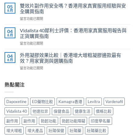
利
評
雙效片副作用安全嗎？香港用家真實服用經驗與安
05
勁
價：
8 月
全購買指南
幾
香
在
留言功能已關閉
時
港
〈雙
食
用
效
最
Vidalista 40犀利士評價：香港用家真實服用報告與
04
家
片
有
8 月
正貨購買指南
真
副
效？
實
在
留言功能已關閉
作
2026
服
〈Vidalista
用
香
用
40
安
外用凝膠效果比較｜香港增大增粗凝膠邊款最有
04
港
心
犀
全
8 月
效？用家實測與選購指南
用
得
利
嗎？
家
與
在
留言功能已關閉
士
香
必
購
〈外
評
港
讀
買
用
價：
用
用
建
凝
熱點關注
香
家
法
議〉
膠
港
真
用
中
效
用
實
量
果
家
服
Dapoxetine
ED藥物比較
Kamagra香港
Levitra
Vardenafil
完
比
真
用
整
較
實
經
Vidalista 40
他達拉非
保健食品
健康生活
價格比較
教
｜
服
驗
學〉
香
用
副作用
副作用
勃起功能
勃起功能障礙
印度學名藥
與
中
港
報
安
增
增大增粗
增大產品
壯陽保健
壯陽藥
壯陽藥比較
告
全
大