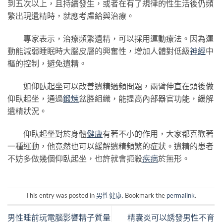
到五次以上，且持續發生，或者在有了規律的性生活後仍頻
繁出現遺精時，就應考慮給與治療。
專家表示，治療頻繁遺精，可以採用運動療法。因為運
動能減弱睡眠時大腦皮層的興奮性，增加人體對低級
神經
中
樞的控制，避免遺精。
如仰臥起坐可以改善遺精過頻問題，兩臂伸直在頭後做
仰臥起坐，通過
鍛煉
盆腔組織，能提高內部器官功能，緩解
遺精狀況。
仰臥起坐對於身體
健康
有著不小的作用，大家都喜歡著
一種運動，他竟然也可以緩解遺精頻繁的症狀。遺精的患者
不妨多做幾個仰臥起坐，也許就會扼殺
疾病
於無形。
This entry was posted in
男性健康
. Bookmark the
permalink
.
男性睡前玩電腦影響精子質量
精囊炎可以誘發男性不育