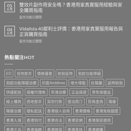
利
評
雙效片副作用安全嗎？香港用家真實服用經驗與安
05
勁
價：
8 月
全購買指南
幾
香
在
留言功能已關閉
時
港
〈雙
食
用
效
最
Vidalista 40犀利士評價：香港用家真實服用報告與
04
家
片
有
8 月
正貨購買指南
真
副
效？
實
在
留言功能已關閉
作
2026
服
〈Vidalista
用
香
用
40
安
港
心
犀
熱點關注HOT
全
用
得
利
嗎？
家
與
士
香
必
購
評
港
讀
ED
伐地那非
價格優惠
助勃延時
勃起功能障礙
買
價：
用
用
建
香
家
法
勃起功能障礙治療
印度Ambitree
增大增粗
壯陽藥
延時助勃
議〉
港
真
用
中
用
實
快速配送
授權代理商
早洩治療
正品保證
男性保健品
量
家
服
完
真
線上購買
西地那非
貨到付款
達泊西汀
防偽查詢
陽痿
用
整
實
經
教
服
陽痿治療
隱私配送
香港個人自用
香港價格
香港免稅額度
驗
學〉
用
與
中
香港入境
香港到付
香港合法
香港官網
香港居民適用
報
安
告
全
香港正品
香港海關
香港現貨
香港直送
香港網購
與