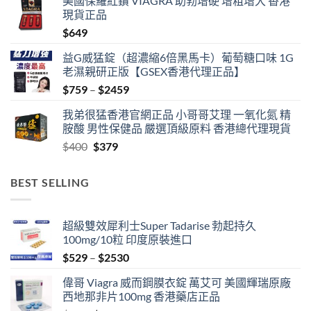
美國保羅紅鑽 VIAGRA 助勃增硬 增粗增大 香港
$489
現貨正品
through
$
649
$1359
益G威猛錠（超濃縮6倍黑馬卡）葡萄糖口味 1G
老濕親研正版【GSEX香港代理正品】
Price
$
759
–
$
2459
range:
我弟很猛香港官網正品 小哥哥艾理 一氧化氮 精
$759
胺酸 男性保健品 嚴選頂級原料 香港總代理現貨
through
Original
Current
$
400
$
379
$2459
price
price
was:
is:
BEST SELLING
$400.
$379.
超級雙效犀利士Super Tadarise 勃起持久
100mg/10粒 印度原裝進口
Price
$
529
–
$
2530
range:
偉哥 Viagra 威而鋼膜衣錠 萬艾可 美國輝瑞原廠
$529
西地那非片100mg 香港藥店正品
through