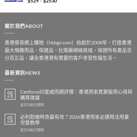
Price
$
529
–
$
2530
$2229
range:
$529
through
關於我們ABOUT
$2530
香港偉哥網上購物（hkbgo.com）始創於2008年，打造香港
最大情趣用品、保健品、壯陽藥網絡商城，保證所有產品百
分百正品，讓全香港港有需要的客戶享受性福生活。
最新資訊NEWS
Cenforce印度威而鋼評價：香港用家真實服用心得與
06
8 月
購買建議
在
留言功能已關閉
〈Cenforce
印
必利勁幾時食最有效？2026香港用家必讀用法用量
05
度
8 月
完整教學
威
在
留言功能已關閉
而
〈必
鋼