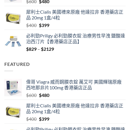
Original
Current
$
600
$
480
$2530
price
price
犀利士Cialis 美國禮來原廠 他達拉非 香港藥店正
was:
is:
品 20mg 1盒/4粒
$600.
$480.
Original
Current
$
400
$
399
price
price
必利勁Priligy 必利勁膜衣錠 治療男性早洩 鹽酸達
was:
is:
泊西汀片【香港藥店正品】
$400.
$399.
Price
$
829
–
$
2129
range:
$829
FEATURED
through
$2129
偉哥 Viagra 威而鋼膜衣錠 萬艾可 美國輝瑞原廠
西地那非片100mg 香港藥店正品
Original
Current
$
600
$
480
price
price
犀利士Cialis 美國禮來原廠 他達拉非 香港藥店正
was:
is:
品 20mg 1盒/4粒
$600.
$480.
Original
Current
$
400
$
399
price
price
必利勁Priligy 必利勁膜衣錠 治療男性早洩 鹽酸達