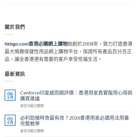
關於我們
hkbgo.com香港必購網上購物
始創於2008年，致力打造香港
最大情趣保健性用品網上購物平台，保證所有產品百分百正
品，讓全香港港有需要的客戶享受性福生活。
最新資訊
Cenforce印度威而鋼評價：香港用家真實服用心得與
06
8 月
購買建議
在
留言功能已關閉
〈Cenforce
印
必利勁幾時食最有效？2026香港用家必讀用法用量
05
度
8 月
完整教學
威
在
留言功能已關閉
而
〈必
鋼