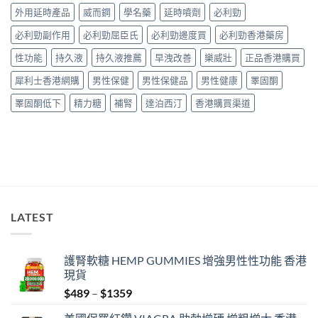
與
購
增
外用延時產品
威而鋼
學名藥
延時噴劑
必利勁
正
買
粗
貨
指
必利勁副作用
必利勁屈臣氏
必利勁邊度買
必利勁香港藥房
凝
購
南〉
膠
買
中
性功能
持久液
持久液推薦
早洩改善
樂威壯
正品香港購買
邊
指
款
南〉
犀利士香港網購
男性保健
男性保健品
男性健康
睪固酮
最
中
有
睪固酮低下
精力糖
補腎
達泊西汀
香港購買渠道
效？
用
家
實
測
與
選
購
指
LATEST
南〉
中
護腎軟糖 HEMP GUMMIES 增強男性性功能 香港
現貨
Price
$
489
–
$
1359
range: