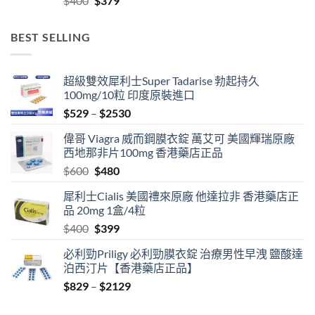
$
400
$
379
$2459
price
price
was:
is:
BEST SELLING
$400.
$379.
超級雙效犀利士Super Tadarise 勃起持久
100mg/10粒 印度原裝進口
Price
$
529
–
$
2530
range:
偉哥 Viagra 威而鋼膜衣錠 萬艾可 美國輝瑞原廠
$529
西地那非片100mg 香港藥店正品
through
Original
Current
$
600
$
480
$2530
price
price
犀利士Cialis 美國禮來原廠 他達拉非 香港藥店正
was:
is:
品 20mg 1盒/4粒
$600.
$480.
Original
Current
$
400
$
399
price
price
必利勁Priligy 必利勁膜衣錠 治療男性早洩 鹽酸達
was:
is:
泊西汀片【香港藥店正品】
$400.
$399.
Price
$
829
–
$
2129
range:
$829