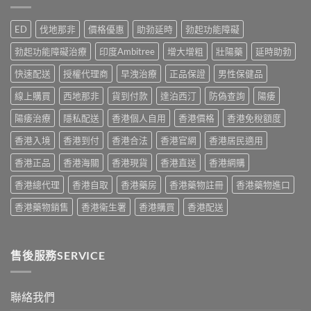
效？
實
買
作
2026
服
指
用
香
用
ED
伐地那非
價格優惠
助勃延時
勃起功能障礙
南〉
安
港
心
中
全
用
得
勃起功能障礙治療
印度Ambitree
增大增粗
壯陽藥
延時助勃
嗎？
家
與
香
必
快速配送
授權代理商
早洩治療
正品保證
男性保健品
購
港
讀
買
用
線上購買
西地那非
貨到付款
達泊西汀
防偽查詢
陽痿
用
建
家
法
議〉
真
陽痿治療
隱私配送
香港個人自用
香港價格
香港免稅額度
用
中
實
量
香港入境
香港到付
香港合法
香港官網
香港居民適用
服
完
用
整
香港正品
香港海關
香港現貨
香港直送
香港網購
經
教
驗
學〉
香港總代理
香港自取
香港藥房
香港藥物註冊
香港藥物進口
與
中
安
香港藥物銷售
香港衛生署
香港購買
香港配送
全
購
買
指
售後服務SERVICE
南〉
中
聯絡我們