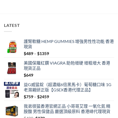
LATEST
護腎軟糖 HEMP GUMMIES 增強男性性功能 香港
現貨
Price
$
489
–
$
1359
range:
美國保羅紅鑽 VIAGRA 助勃增硬 增粗增大 香港
$489
現貨正品
through
$
649
$1359
益G威猛錠（超濃縮6倍黑馬卡）葡萄糖口味 1G
老濕親研正版【GSEX香港代理正品】
Price
$
759
–
$
2459
range:
我弟很猛香港官網正品 小哥哥艾理 一氧化氮 精
$759
胺酸 男性保健品 嚴選頂級原料 香港總代理現貨
through
Original
Current