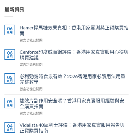
最新資訊
Hamer悍馬糖效果真相：香港用家實測與正貨購買指
06
8 月
南
在
留言功能已關閉
〈Hamer
悍
Cenforce印度威而鋼評價：香港用家真實服用心得與
06
馬
8 月
購買建議
糖
在
留言功能已關閉
效
〈Cenforce
果
印
真
必利勁幾時食最有效？2026香港用家必讀用法用量
05
度
相：
8 月
完整教學
威
香
在
留言功能已關閉
而
港
〈必
鋼
用
利
評
雙效片副作用安全嗎？香港用家真實服用經驗與安
05
家
勁
價：
8 月
全購買指南
實
幾
香
測
在
留言功能已關閉
時
港
與
〈雙
食
用
正
效
最
Vidalista 40犀利士評價：香港用家真實服用報告與
04
家
貨
片
有
8 月
正貨購買指南
真
購