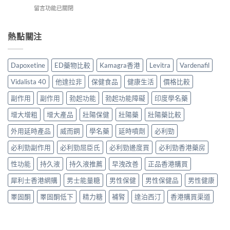
副
效？
實
買
在
留言功能已關閉
作
2026
服
指
〈Vidalista
用
香
用
南〉
40
安
港
心
中
犀
熱點關注
全
用
得
利
嗎？
家
與
士
香
必
購
評
港
讀
Dapoxetine
ED藥物比較
Kamagra香港
Levitra
Vardenafil
買
價：
用
用
建
香
家
法
Vidalista 40
他達拉非
保健食品
健康生活
價格比較
議〉
港
真
用
中
用
實
副作用
副作用
勃起功能
勃起功能障礙
印度學名藥
量
家
服
完
真
增大增粗
增大產品
壯陽保健
壯陽藥
壯陽藥比較
用
整
實
經
教
服
外用延時產品
威而鋼
學名藥
延時噴劑
必利勁
驗
學〉
用
與
中
必利勁副作用
必利勁屈臣氏
必利勁邊度買
必利勁香港藥房
報
安
告
全
性功能
持久液
持久液推薦
早洩改善
正品香港購買
與
購
正
買
犀利士香港網購
男士能量糖
男性保健
男性保健品
男性健康
貨
指
購
南〉
睪固酮
睪固酮低下
精力糖
補腎
達泊西汀
香港購買渠道
買
中
指
南〉
中