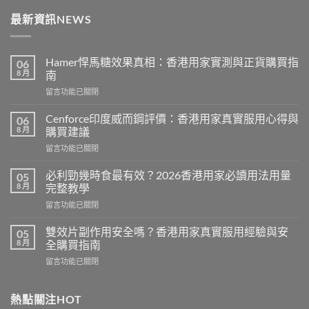
最新資訊NEWS
Hamer悍馬糖效果真相：香港用家實測與正貨購買指
06
8 月
南
在
留言功能已關閉
〈Hamer
悍
Cenforce印度威而鋼評價：香港用家真實服用心得與
06
馬
8 月
購買建議
糖
在
留言功能已關閉
效
〈Cenforce
果
印
真
必利勁幾時食最有效？2026香港用家必讀用法用量
05
度
相：
8 月
完整教學
威
香
在
留言功能已關閉
而
港
〈必
鋼
用
利
評
雙效片副作用安全嗎？香港用家真實服用經驗與安
05
家
勁
價：
8 月
全購買指南
實
幾
香
測
在
留言功能已關閉
時
港
與
〈雙
食
用
正
效
最
家
貨
片
熱點關注HOT
有
真
購
副