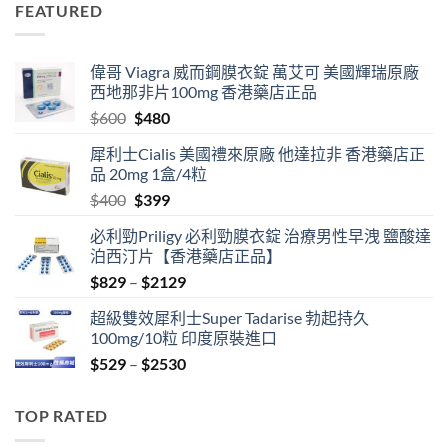
FEATURED
through
$2129
偉哥 Viagra 威而鋼膜衣錠 萬艾可 美國輝瑞原廠
西地那非片100mg 香港藥店正品
Original
Current
$
600
$
480
price
price
犀利士Cialis 美國禮來原廠 他達拉非 香港藥店正
was:
is:
品 20mg 1盒/4粒
$600.
$480.
Original
Current
$
400
$
399
price
price
必利勁Priligy 必利勁膜衣錠 治療男性早洩 鹽酸達
was:
is:
泊西汀片【香港藥店正品】
$400.
$399.
Price
$
829
–
$
2129
range:
超級雙效犀利士Super Tadarise 勃起持久
$829
100mg/10粒 印度原裝進口
through
Price
$
529
–
$
2530
$2129
range:
$529
TOP RATED
through
$2530