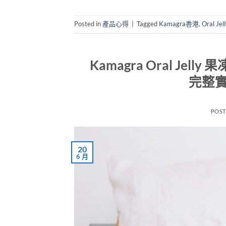
Posted in
產品心得
|
Tagged
Kamagra香港
,
Oral Jell
Kamagra Oral J
完整實
POS
20
6 月