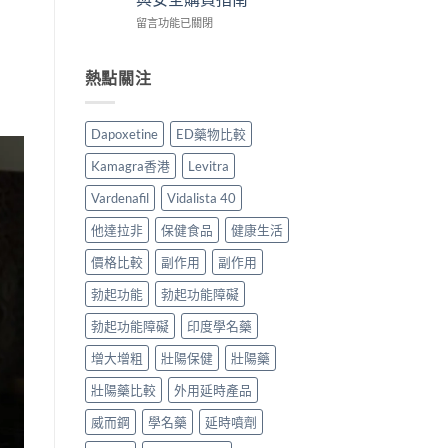
時
用
貨
服
在
食
留言功能已關閉
家
購
用
〈雙
最
真
買
指
效
有
實
指
南〉
片
效？
熱點關注
服
南〉
中
副
2026
用
中
作
香
心
用
港
得
Dapoxetine
ED藥物比較
安
用
與
全
家
購
Kamagra香港
Levitra
嗎？
必
買
香
讀
建
Vardenafil
Vidalista 40
港
用
議〉
用
法
中
他達拉非
保健食品
健康生活
家
用
真
價格比較
副作用
副作用
量
實
完
勃起功能
勃起功能障礙
服
整
用
教
勃起功能障礙
印度學名藥
經
學〉
驗
中
增大增粗
壯陽保健
壯陽藥
與
安
壯陽藥比較
外用延時產品
全
購
威而鋼
學名藥
延時噴劑
買
指