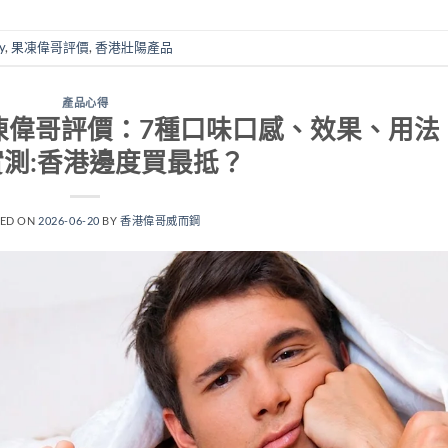
y
,
果凍偉哥評價
,
香港壯陽產品
產品心得
elly 果凍偉哥評價：7種口味口感、效果、用法
測:香港邊度買最抵？
TED ON
2026-06-20
BY
香港偉哥威而鋼