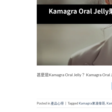
甚麼是Kamagra Oral Jelly？ Kamagra
Posted in
產品心得
|
Tagged
Kamagra果凍偉哥
,
Ka