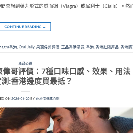
想到藥丸形式的威而鋼（Viagra）或犀利士（Cialis）。然
CONTINUE READING
→
magra香港
,
Oral Jelly
,
果凍偉哥評價
,
正品香港購買
,
香港
,
香港壯陽產品
,
香港購
產品心得
elly 果凍偉哥評價：7種口味口感、效果、用法
測:香港邊度買最抵？
TED ON
2026-06-20
BY
香港偉哥威而鋼