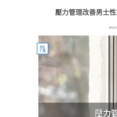
壓力管理改善男士性
POS
01
7 月