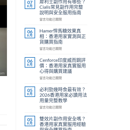
犀利士副作用有哪些？
07
8 月
Cialis常見副作用完整
說明與安全服用指南
在
留言功能已關閉
〈犀
利
Hamer悍馬糖效果真
06
士
8 月
相：香港用家實測與正
副
貨購買指南
作
在
用
留言功能已關閉
〈Hamer
有
悍
哪
Cenforce印度威而鋼評
06
馬
些？
8 月
價：香港用家真實服用
糖
Cialis
心得與購買建議
效
常
在
果
留言功能已關閉
見
〈Cenforce
真
副
印
相：
作
必利勁幾時食最有效？
05
度
香
用
8 月
2026香港用家必讀用法
威
港
完
用量完整教學
而
用
整
在
鋼
留言功能已關閉
家
說
〈必
評
實
明
利
價：
測
與
雙效片副作用安全嗎？
05
勁
香
與
安
8 月
香港用家真實服用經驗
幾
港
正
全
與安全購買指南