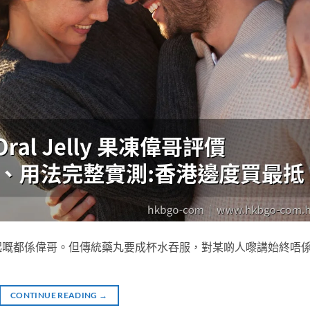
起嘅都係偉哥。但傳統藥丸要成杯水吞服，對某啲人嚟講始終唔
CONTINUE READING
→