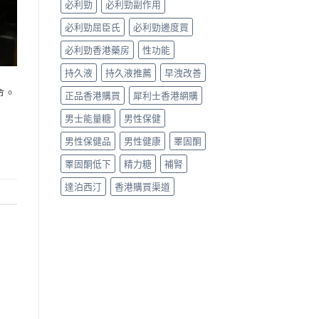
必利勁
必利勁副作用
南〉
中
必利勁屈臣氏
必利勁邊度買
必利勁香港藥房
性功能
持久液
持久液推薦
早洩改善
命。
正品香港購買
犀利士香港網購
男士能量糖
男性保健
男性保健品
男性健康
睪固酮
睪固酮低下
精力糖
補腎
達泊西汀
香港購買渠道