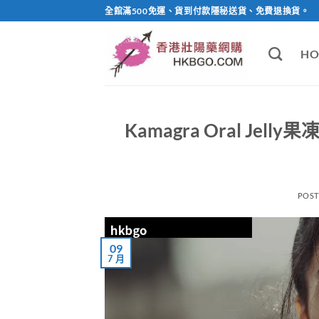
Skip
全館滿500免運、貨到付款隱秘送貨、免費退換貨。
to
content
HO
Kamagra Oral J
POS
09
7 月