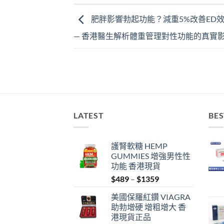
肥胖影響勃起功能？減重5%改善ED
— 香港醫生解析體重管理對性功能的真實
LATEST
BES
護腎軟糖 HEMP
GUMMIES 增強男性性
功能 香港現貨
Price
$
489
–
$
1359
range:
美國保羅紅鑽 VIAGRA
$489
助勃增硬 增粗增大 香
through
港現貨正品
$1359