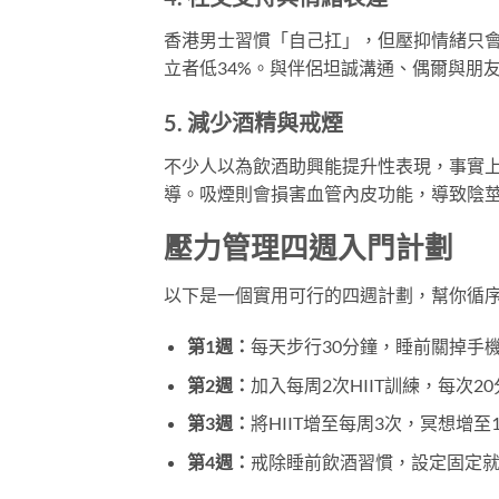
香港男士習慣「自己扛」，但壓抑情緒只會
立者低34%。與伴侶坦誠溝通、偶爾與朋
5. 減少酒精與戒煙
不少人以為飲酒助興能提升性表現，事實
導。吸煙則會損害血管內皮功能，導致陰
壓力管理四週入門計劃
以下是一個實用可行的四週計劃，幫你循
第1週：
每天步行30分鐘，睡前關掉手機
第2週：
加入每周2次HIIT訓練，每次2
第3週：
將HIIT增至每周3次，冥想增
第4週：
戒除睡前飲酒習慣，設定固定