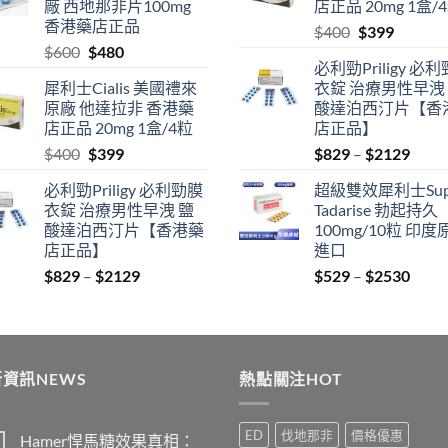
廠 西地那非片100mg
店正品 20mg 1盒/
$2530
香港藥店正品
Original
Current
$
400
$
399
Original
Current
$
600
$
480
price
price
必利勁Priligy 必
price
price
was:
is:
犀利士Cialis 美國禮來
衣錠 治療男性早洩
was:
is:
$400.
$399.
原廠 他達拉非 香港藥
酸達泊西汀片【香
$600.
$480.
店正品 20mg 1盒/4粒
店正品】
Original
Current
Price
$
400
$
399
$
829
–
$
2129
price
price
range
必利勁Priligy 必利勁膜
超級雙效犀利士Sup
was:
is:
$829
衣錠 治療男性早洩 鹽
Tadarise 勃起持久
$400.
$399.
thro
酸達泊西汀片【香港藥
100mg/10粒 印度
$212
店正品】
進口
Price
Price
$
829
–
$
2129
$
529
–
$
2530
range:
range
$829
$529
through
thro
$2129
$253
資訊NEWS
熱點關注HOT
ED
伐地那非
價格優惠
Hamer悍馬糖效果真相：