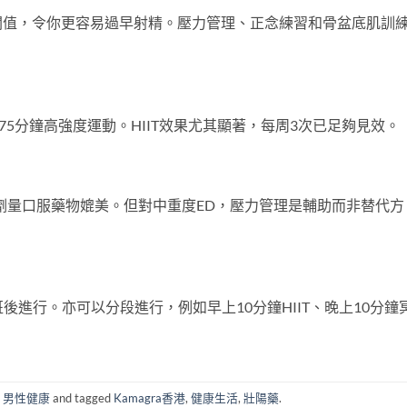
閾值，令你更容易過早射精。壓力管理、正念練習和骨盆底肌訓
75分鐘高強度運動。HIIT效果尤其顯著，每周3次已足夠見效。
劑量口服藥物媲美。但對中重度ED，壓力管理是輔助而非替代方
班後進行。亦可以分段進行，例如早上10分鐘HIIT、晚上10分鐘
n
男性健康
and tagged
Kamagra香港
,
健康生活
,
壯陽藥
.