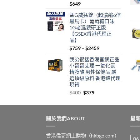
$
649
益G威猛錠（超濃縮6倍
黑馬卡）葡萄糖口味
1G老濕親研正版
【GSEX香港代理正
品】
Price
$
759
–
$
2459
range:
我弟很猛香港官網正品
$759
小哥哥艾理 一氧化氮
through
精胺酸 男性保健品 嚴
$2459
選頂級原料 香港總代理
現貨
Original
Current
$
400
$
379
price
price
was:
is:
$400.
$379.
關於我們ABOUT
最新
香港偉哥網上購物（hkbgo.com）
06