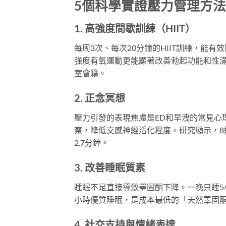
5個科學實證壓力管理方法
1. 高強度間歇訓練（HIIT）
每周3次、每次20分鐘的HIIT訓練，能
強度有氧運動更能顯著改善勃起功能和性
室會籍。
2. 正念冥想
壓力引發的表現焦慮是ED和早洩的常見心
察，降低交感神經活化程度。研究顯示，8
2.7分鐘。
3. 改善睡眠質素
睡眠不足直接導致睪固酮下降。一晚只睡5小
小時優質睡眠，是成本最低的「天然睪固
4. 社交支持與情緒表達