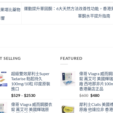
運動提升睪固酮：6大天然方法改善性功能，香港
效果堪比藥物
睪酮水平提升指南
影響
T SELLING
FEATURED
超級雙效犀利士Super
偉哥 Viagra 威而
Tadarise 勃起持久
錠 萬艾可 美國輝
100mg/10粒 印度原裝
廠 西地那非片100
進口
香港藥店正品
Price
Original
Current
$
529
–
$
2530
$
600
$
480
range:
price
price
偉哥 Viagra 威而鋼膜衣
犀利士Cialis 美國
$529
was:
is:
錠 萬艾可 美國輝瑞原
原廠 他達拉非 香
through
$600.
$480.