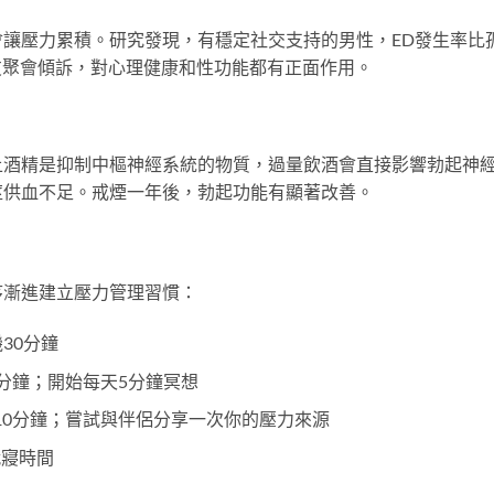
讓壓力累積。研究發現，有穩定社交支持的男性，ED發生率比
友聚會傾訴，對心理健康和性功能都有正面作用。
上酒精是抑制中樞神經系統的物質，過量飲酒會直接影響勃起神
莖供血不足。戒煙一年後，勃起功能有顯著改善。
序漸進建立壓力管理習慣：
30分鐘
0分鐘；開始每天5分鐘冥想
至10分鐘；嘗試與伴侶分享一次你的壓力來源
就寢時間