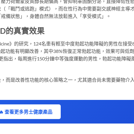
，壓力荷爾蒙皮質醇長期偏高，會抑制睪固酮分泌，直接降低性
統（「戰鬥或逃跑」模式），而在性行為中需要副交感神經主導
「戒備狀態」，身體自然無法放鬆進入「享受模式」。
D的真實效果
ual Medicine》的研究，124名患有輕至中度勃起功能障礙的男性在接受
勃起功能有明顯改善，其中38%恢復正常勃起功能，效果可與低
究更指出，每周進行150分鐘中等強度運動的男性，勃起功能障礙
段，而是改善性功能的核心策略之一，尤其適合尚未需要藥物介
🔥 查看更多男士健康產品