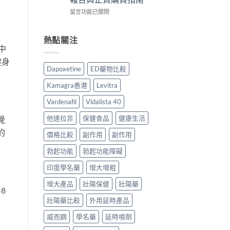
作
香
心
在
用
留言功能已關閉
港
得
〈Vidalista
安
用
與
40
全
家
購
犀
嗎？
熱點關注
必
買
利
香
讀
中
建
士
港
用
議〉
健身
評
用
法
中
Dapoxetine
ED藥物比較
價：
家
用
香
真
量
Kamagra香港
Levitra
港
實
完
用
服
整
Vardenafil
Vidalista 40
家
用
教
真
經
學〉
他達拉非
保健食品
健康生活
覺
實
驗
中
約
服
價格比較
副作用
副作用
與
用
安
勃起功能
勃起功能障礙
報
全
告
購
印度學名藥
增大增粗
與
買
正
指
增大產品
壯陽保健
壯陽藥
貨
南〉
8
購
中
壯陽藥比較
外用延時產品
買
指
威而鋼
學名藥
延時噴劑
南〉
中