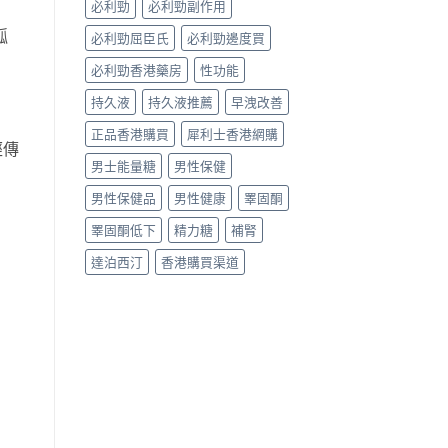
必利勁
必利勁副作用
孤
必利勁屈臣氏
必利勁邊度買
必利勁香港藥房
性功能
持久液
持久液推薦
早洩改善
正品香港購買
犀利士香港網購
經傳
男士能量糖
男性保健
男性保健品
男性健康
睪固酮
睪固酮低下
精力糖
補腎
達泊西汀
香港購買渠道