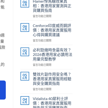
慾和
Hamer悍馬糖效果真
06
8 月
相：香港用家實測與正
才能
貨購買指南
在
留言功能已關閉
〈Hamer
悍
Cenforce印度威而鋼評
06
馬
8 月
價：香港用家真實服用
糖
心得與購買建議
8週
效
在
劑量
果
留言功能已關閉
〈Cenforce
真
風險
印
相：
必利勁幾時食最有效？
05
度
香
8 月
2026香港用家必讀用法
威
港
用量完整教學
而
用
入的
在
鋼
留言功能已關閉
家
〈必
評
實
利
價：
測
雙效片副作用安全嗎？
05
勁
香
與
8 月
香港用家真實服用經驗
幾
港
正
與安全購買指南
時
用
貨
在
食
留言功能已關閉
家
購
〈雙
最
真
買
效
有
實
指
Vidalista 40犀利士評
04
片
效？
服
南〉
8 月
價：香港用家真實服用
副
2026
用
中
報告與正貨購買指南