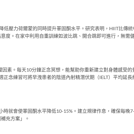
有效降低壓力荷爾蒙的同時提升睪固酮水平。研究表明，HIIT比傳統
滿意度。在家中利用自重訓練如波比跳、開合跳即可進行，無需
理因素。每天10分鐘正念冥想，能幫助你重新建立對身體感受的
週正念練習可將早洩患者的陰道內射精潛伏期（IELT）平均延長
時就會使睪固酮水平降低10-15%。建立規律作息，確保每晚7-
酮補充方案」。