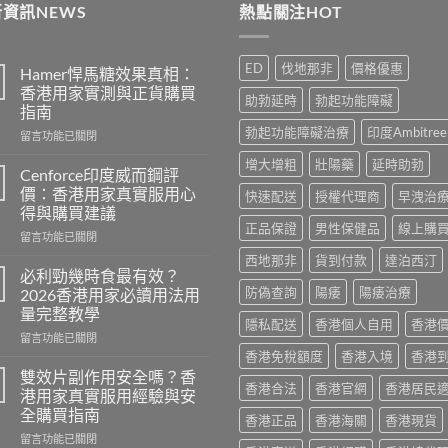
資訊NEWS
熱點關注HOT
ED
伐地那非
價格優惠
Hamer悍馬糖效果真相：
香港用家實測與正貨購買
助勃延時
勃起功能障礙
指南
勃起功能障礙治療
印度Ambitree
在
留言功能已關閉
〈Hamer
增大增粗
壯陽藥
延時助勃
悍
Cenforce印度威而鋼評
馬
價：香港用家真實服用心
快速配送
授權代理商
早洩治
糖
得與購買建議
效
正品保證
男性保健品
線上購
在
果
留言功能已關閉
〈Cenforce
真
西地那非
貨到付款
達泊西汀
印
相：
必利勁幾時食最有效？
度
香
防偽查詢
陽痿
陽痿治療
2026香港用家必讀用法用
威
港
量完整教學
而
用
隱私配送
香港個人自用
香港
在
鋼
留言功能已關閉
家
〈必
評
香港免稅額度
香港入境
香港
實
利
價：
測
雙效片副作用安全嗎？香
香港合法
香港官網
香港居民
勁
香
與
港用家真實服用經驗與安
幾
港
正
全購買指南
香港正品
香港海關
香港現貨
時
用
貨
在
食
留言功能已關閉
家
購