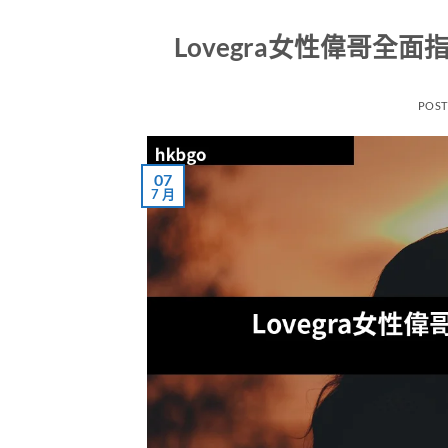
Lovegra女性偉哥
POS
07
7 月