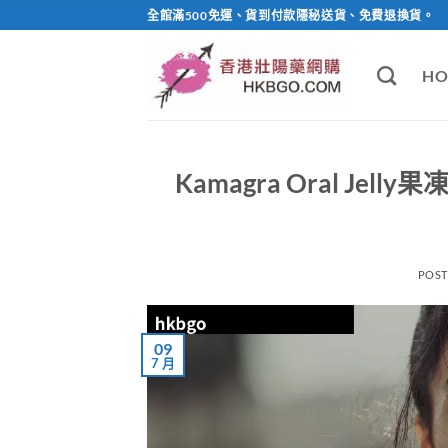
Skip
全館滿500免運、貨到付款隱秘送貨、免費退換貨。
to
content
HO
Kamagra Oral J
POS
09
7 月