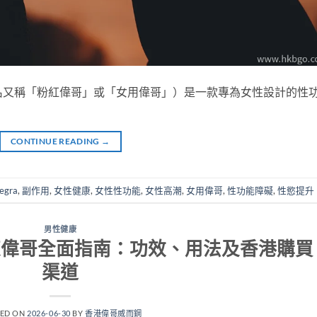
ra（商品名又稱「粉紅偉哥」或「女用偉哥」）是一款專為女性設計的性
CONTINUE READING
→
egra
,
副作用
,
女性健康
,
女性性功能
,
女性高潮
,
女用偉哥
,
性功能障礙
,
性慾提升
男性健康
elly果凍偉哥全面指南：功效、用法及香港購買
渠道
TED ON
2026-06-30
BY
香港偉哥威而鋼