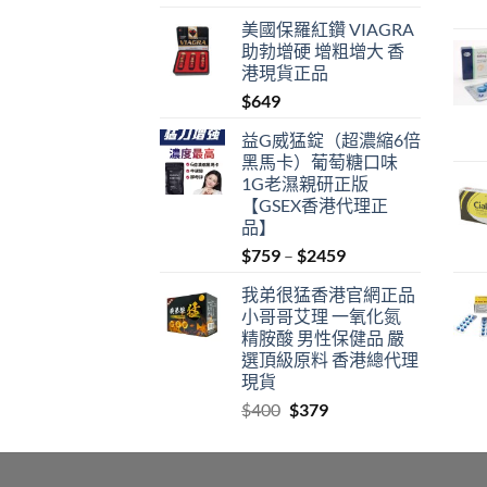
range:
美國保羅紅鑽 VIAGRA
$489
助勃增硬 增粗增大 香
through
港現貨正品
$1359
$
649
益G威猛錠（超濃縮6倍
黑馬卡）葡萄糖口味
1G老濕親研正版
【GSEX香港代理正
品】
Price
$
759
–
$
2459
range:
我弟很猛香港官網正品
$759
小哥哥艾理 一氧化氮
through
精胺酸 男性保健品 嚴
$2459
選頂級原料 香港總代理
現貨
Original
Current
$
400
$
379
price
price
was:
is:
$400.
$379.