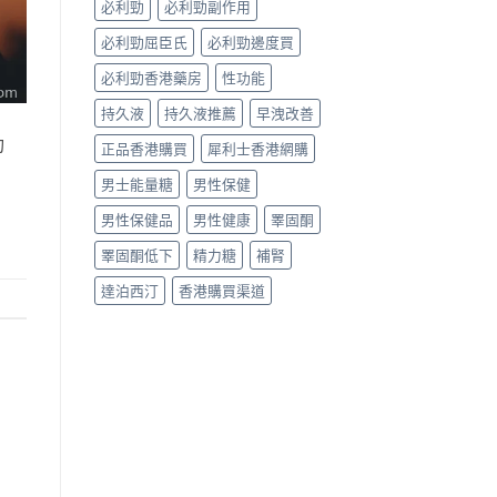
必利勁
必利勁副作用
必利勁屈臣氏
必利勁邊度買
必利勁香港藥房
性功能
持久液
持久液推薦
早洩改善
功
正品香港購買
犀利士香港網購
男士能量糖
男性保健
男性保健品
男性健康
睪固酮
睪固酮低下
精力糖
補腎
達泊西汀
香港購買渠道