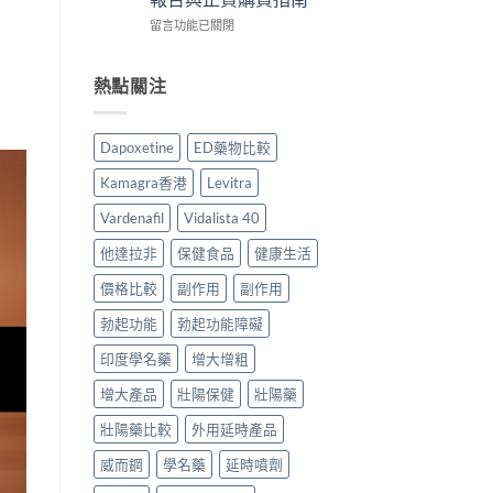
作
香
心
在
用
留言功能已關閉
港
得
〈Vidalista
安
用
與
40
全
家
購
犀
嗎？
熱點關注
必
買
利
香
讀
建
士
港
用
議〉
評
用
法
中
Dapoxetine
ED藥物比較
價：
家
用
香
真
量
Kamagra香港
Levitra
港
實
完
用
服
整
Vardenafil
Vidalista 40
家
用
教
真
經
學〉
他達拉非
保健食品
健康生活
實
驗
中
服
價格比較
副作用
副作用
與
用
安
勃起功能
勃起功能障礙
報
全
告
購
印度學名藥
增大增粗
與
買
正
指
增大產品
壯陽保健
壯陽藥
貨
南〉
購
中
壯陽藥比較
外用延時產品
買
指
威而鋼
學名藥
延時噴劑
南〉
中