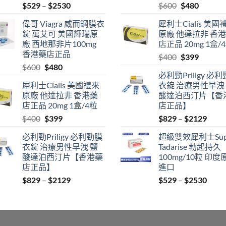
Price
Original
Current
$
529
–
$
2530
$
600
$
480
range:
price
price
偉哥 Viagra 威而鋼膜衣
犀利士Cialis 美國
$529
was:
is:
錠 萬艾可 美國輝瑞原
原廠 他達拉非 香
through
$600.
$480.
廠 西地那非片100mg
店正品 20mg 1盒/
$2530
香港藥店正品
Original
Current
$
400
$
399
Original
Current
$
600
$
480
price
price
必利勁Priligy 必
price
price
was:
is:
犀利士Cialis 美國禮來
衣錠 治療男性早洩
was:
is:
$400.
$399.
原廠 他達拉非 香港藥
酸達泊西汀片【香
$600.
$480.
店正品 20mg 1盒/4粒
店正品】
Original
Current
Price
$
400
$
399
$
829
–
$
2129
price
price
range
必利勁Priligy 必利勁膜
超級雙效犀利士Sup
was:
is:
$829
衣錠 治療男性早洩 鹽
Tadarise 勃起持久
$400.
$399.
thro
酸達泊西汀片【香港藥
100mg/10粒 印度
$212
店正品】
進口
Price
Price
$
829
–
$
2129
$
529
–
$
2530
range:
range
$829
$529
through
thro
$2129
$253