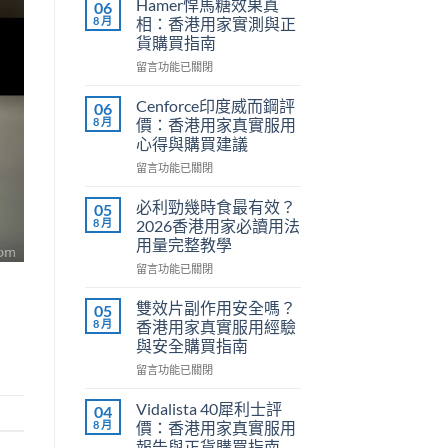
Hamer悍馬糖效果真
06
8 月
相：香港用家實測與正
貨購買指南
在
留言功能已關閉
〈Hamer
悍
Cenforce印度威而鋼評
06
馬
8 月
價：香港用家真實服用
糖
心得與購買建議
效
在
果
留言功能已關閉
〈Cenforce
真
印
相：
必利勁幾時食最有效？
05
度
香
8 月
2026香港用家必讀用法
威
港
用量完整教學
而
用
在
鋼
留言功能已關閉
家
〈必
評
實
利
價：
測
雙效片副作用安全嗎？
05
勁
香
與
8 月
香港用家真實服用經驗
幾
港
正
與安全購買指南
時
用
貨
在
食
留言功能已關閉
家
購
〈雙
最
真
買
效
有
實
指
Vidalista 40犀利士評
04
片
效？
服
南〉
8 月
價：香港用家真實服用
副
2026
用
中
報告與正貨購買指南