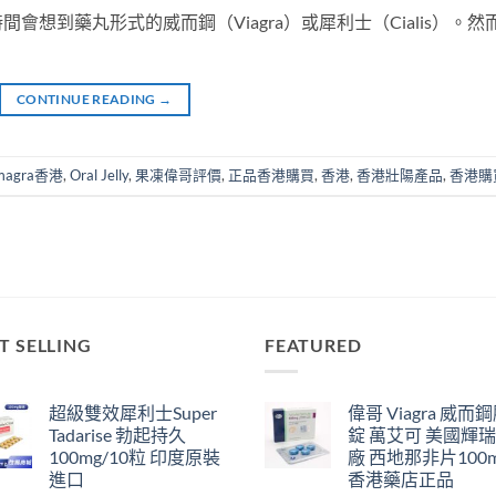
想到藥丸形式的威而鋼（Viagra）或犀利士（Cialis）。然
CONTINUE READING
→
magra香港
,
Oral Jelly
,
果凍偉哥評價
,
正品香港購買
,
香港
,
香港壯陽產品
,
香港購
T SELLING
FEATURED
超級雙效犀利士Super
偉哥 Viagra 威而
Tadarise 勃起持久
錠 萬艾可 美國輝
100mg/10粒 印度原裝
廠 西地那非片100
進口
香港藥店正品