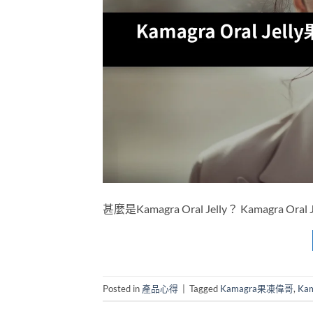
甚麼是Kamagra Oral Jelly？ Kamagra
Posted in
產品心得
|
Tagged
Kamagra果凍偉哥
,
Ka