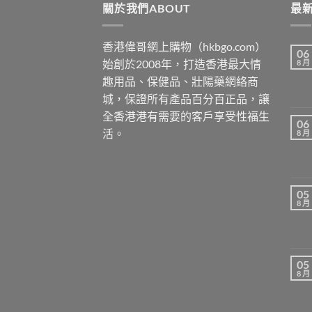
關於我們ABOUT
最新
香港偉哥網上購物（hkbgo.com）
06
始創於2008年，打造香港最大情
8 月
趣用品、保健品、壯陽藥網絡商
城，保證所有產品百分百正品，讓
全香港港有需要的客戶享受性福生
06
活。
8 月
05
8 月
05
8 月