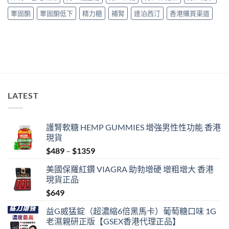
指
購
南〉
睪固酮
睪固酮低下
精力糖
補腎
達泊西汀
香港購買渠道
買
中
指
南〉
中
LATEST
護腎軟糖 HEMP GUMMIES 增強男性性功能 香港
現貨
Price
$
489
–
$
1359
range:
美國保羅紅鑽 VIAGRA 助勃增硬 增粗增大 香港
$489
現貨正品
through
$
649
$1359
益G威猛錠（超濃縮6倍黑馬卡）葡萄糖口味 1G
老濕親研正版【GSEX香港代理正品】