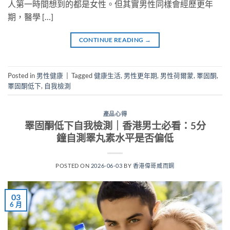
人第一時間想到的都是女性。但其實男性同樣會經歷更年
期，醫學 […]
CONTINUE READING
→
Posted in
男性健康
|
Tagged
健康生活
,
男性更年期
,
男性荷爾蒙
,
睪固酮
,
睪固酮低下
,
自我檢測
產品心得
睪固酮低下自我檢測｜香港男士必看：5分
鐘自測睪丸素水平是否偏低
POSTED ON
2026-06-03
BY
香港偉哥威而鋼
03
6 月