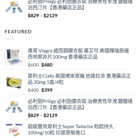
必利勁Priligy 必利勁膜衣錠 治療男性早洩 鹽酸達
was:
is:
泊西汀片【香港藥店正品】
$400.
$399.
Price
$
829
–
$
2129
range:
$829
FEATURED
through
$2129
偉哥 Viagra 威而鋼膜衣錠 萬艾可 美國輝瑞原廠
西地那非片100mg 香港藥店正品
Original
Current
$
600
$
480
price
price
犀利士Cialis 美國禮來原廠 他達拉非 香港藥店正
was:
is:
品 20mg 1盒/4粒
$600.
$480.
Original
Current
$
400
$
399
price
price
必利勁Priligy 必利勁膜衣錠 治療男性早洩 鹽酸達
was:
is:
泊西汀片【香港藥店正品】
$400.
$399.
Price
$
829
–
$
2129
range:
超級雙效犀利士Super Tadarise 勃起持久
$829
100mg/10粒 印度原裝進口
through