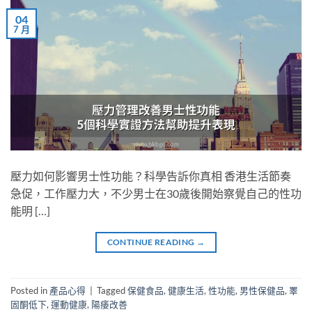
04
7 月
壓力如何影響男士性功能？科學告訴你真相 香港生活節奏
急促，工作壓力大，不少男士在30歲後開始察覺自己的性功
能明 […]
CONTINUE READING
→
Posted in
產品心得
|
Tagged
保健食品
,
健康生活
,
性功能
,
男性保健品
,
睪
固酮低下
,
運動健康
,
陽痿改善