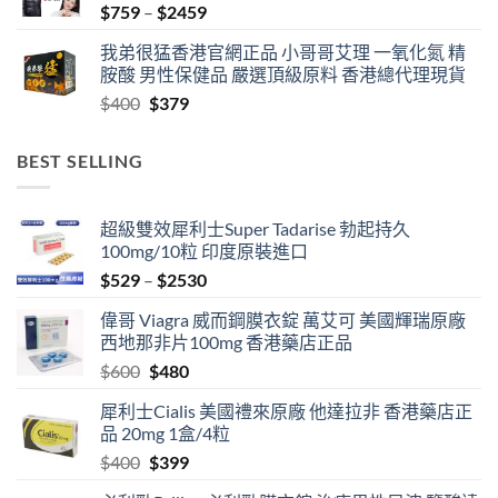
Price
$
759
–
$
2459
range:
我弟很猛香港官網正品 小哥哥艾理 一氧化氮 精
$759
胺酸 男性保健品 嚴選頂級原料 香港總代理現貨
through
Original
Current
$
400
$
379
$2459
price
price
was:
is:
BEST SELLING
$400.
$379.
超級雙效犀利士Super Tadarise 勃起持久
100mg/10粒 印度原裝進口
Price
$
529
–
$
2530
range:
偉哥 Viagra 威而鋼膜衣錠 萬艾可 美國輝瑞原廠
$529
西地那非片100mg 香港藥店正品
through
Original
Current
$
600
$
480
$2530
price
price
犀利士Cialis 美國禮來原廠 他達拉非 香港藥店正
was:
is:
品 20mg 1盒/4粒
$600.
$480.
Original
Current
$
400
$
399
price
price