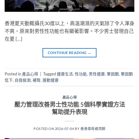
香港夏天動輒攝氏30度以上，高溫潮濕的天氣除了令人渾身
不爽，原來對男性性功能也有顯著影響。不少男士發現自己
在夏 […]
CONTINUE READING
→
Posted in
產品心得
|
Tagged
健康生活
,
性功能
,
男性健康
,
睪固酮
,
睪固酮
低下
,
自我檢測
,
補腎
,
運動健康
產品心得
壓力管理改善男士性功能 5個科學實證方法
幫助提升表現
POSTED ON
2026-07-04
BY
香港偉哥威而鋼