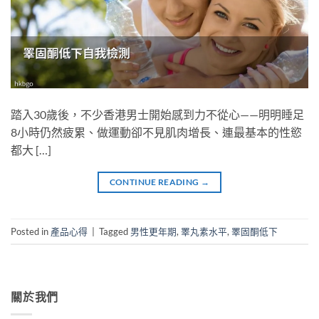
踏入30歲後，不少香港男士開始感到力不從心——明明睡足
8小時仍然疲累、做運動卻不見肌肉增長、連最基本的性慾
都大 […]
CONTINUE READING
→
Posted in
產品心得
|
Tagged
男性更年期
,
睪丸素水平
,
睪固酮低下
關於我們