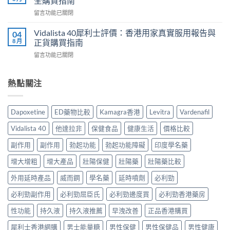
全購買指南
幾
香
測
在
留言功能已關閉
時
港
與
〈雙
食
用
正
效
最
Vidalista 40犀利士評價：香港用家真實服用報告與
04
家
貨
片
有
8 月
正貨購買指南
真
購
副
效？
實
買
在
留言功能已關閉
作
2026
服
指
〈Vidalista
用
香
用
南〉
40
安
港
心
中
犀
熱點關注
全
用
得
利
嗎？
家
與
士
香
必
購
評
港
讀
Dapoxetine
ED藥物比較
Kamagra香港
Levitra
Vardenafil
買
價：
用
用
建
香
家
法
Vidalista 40
他達拉非
保健食品
健康生活
價格比較
議〉
港
真
用
中
用
實
副作用
副作用
勃起功能
勃起功能障礙
印度學名藥
量
家
服
完
真
增大增粗
增大產品
壯陽保健
壯陽藥
壯陽藥比較
用
整
實
經
教
服
外用延時產品
威而鋼
學名藥
延時噴劑
必利勁
驗
學〉
用
與
中
必利勁副作用
必利勁屈臣氏
必利勁邊度買
必利勁香港藥房
報
安
告
全
性功能
持久液
持久液推薦
早洩改善
正品香港購買
與
購
正
買
犀利士香港網購
男士能量糖
男性保健
男性保健品
男性健康
貨