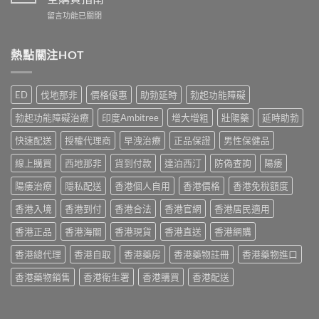
幾
香
測
在
留言功能已關閉
時
港
與
〈雙
食
用
正
效
最
家
貨
片
熱點關注HOT
有
真
購
副
效？
實
買
作
2026
服
指
用
香
用
ED
伐地那非
價格優惠
助勃延時
勃起功能障礙
南〉
安
港
心
中
全
用
得
勃起功能障礙治療
印度Ambitree
增大增粗
壯陽藥
延時助勃
嗎？
家
與
香
必
快速配送
授權代理商
早洩治療
正品保證
男性保健品
購
港
讀
買
用
線上購買
西地那非
貨到付款
達泊西汀
防偽查詢
陽痿
用
建
家
法
議〉
真
陽痿治療
隱私配送
香港個人自用
香港價格
香港免稅額度
用
中
實
量
香港入境
香港到付
香港合法
香港官網
香港居民適用
服
完
用
整
香港正品
香港海關
香港現貨
香港直送
香港網購
經
教
驗
學〉
香港總代理
香港自取
香港藥房
香港藥物註冊
香港藥物進口
與
中
安
香港藥物銷售
香港衛生署
香港購買
香港配送
全
購
買
指