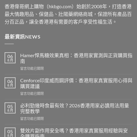
香港偉哥網上購物（hkbgo.com）始創於2008年，打造香港
最大情趣用品、保健品、壯陽藥網絡商城，保證所有產品百
分百正品，讓全香港港有需要的客戶享受性福生活。
最新資訊NEWS
Hamer悍馬糖效果真相：香港用家實測與正貨購買指
06
8 月
南
在
留言功能已關閉
〈Hamer
悍
Cenforce印度威而鋼評價：香港用家真實服用心得與
06
馬
8 月
購買建議
糖
在
留言功能已關閉
效
〈Cenforce
果
印
真
必利勁幾時食最有效？2026香港用家必讀用法用量
05
度
相：
8 月
完整教學
威
香
在
留言功能已關閉
而
港
〈必
鋼
用
利
評
雙效片副作用安全嗎？香港用家真實服用經驗與安
05
家
勁
價：
8 月
全購買指南
實