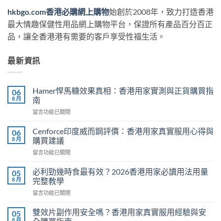
hkbgo.com香港必購網上購物
始創於2008年，致力打造香港
最大情趣保健性用品網上購物平台，保證所有產品百分百正
品，讓全香港港有需要的客戶享受性福生活。
最新資訊
Hamer悍馬糖效果真相：香港用家實測與正貨購買指
06
8 月
南
在
留言功能已關閉
〈Hamer
悍
Cenforce印度威而鋼評價：香港用家真實服用心得與
06
馬
8 月
購買建議
糖
在
留言功能已關閉
效
〈Cenforce
果
印
真
必利勁幾時食最有效？2026香港用家必讀用法用量
05
度
相：
8 月
完整教學
威
香
在
留言功能已關閉
而
港
〈必
鋼
用
利
評
雙效片副作用安全嗎？香港用家真實服用經驗與安
05
家
勁
價：
8 月
實