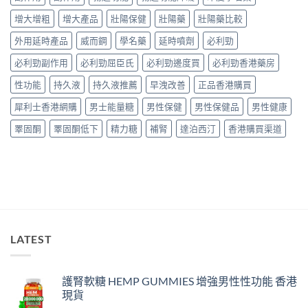
家
服
完
真
增大增粗
增大產品
壯陽保健
壯陽藥
壯陽藥比較
用
整
實
經
教
服
外用延時產品
威而鋼
學名藥
延時噴劑
必利勁
驗
學〉
用
與
中
必利勁副作用
必利勁屈臣氏
必利勁邊度買
必利勁香港藥房
報
安
告
全
性功能
持久液
持久液推薦
早洩改善
正品香港購買
與
購
正
買
犀利士香港網購
男士能量糖
男性保健
男性保健品
男性健康
貨
指
購
南〉
睪固酮
睪固酮低下
精力糖
補腎
達泊西汀
香港購買渠道
買
中
指
南〉
中
LATEST
護腎軟糖 HEMP GUMMIES 增強男性性功能 香港
現貨