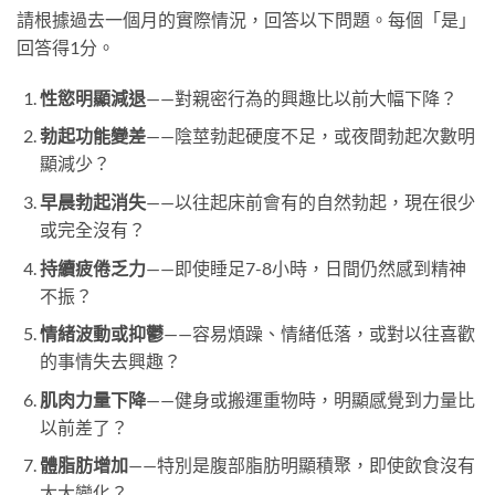
請根據過去一個月的實際情況，回答以下問題。每個「是」
回答得1分。
性慾明顯減退
——對親密行為的興趣比以前大幅下降？
勃起功能變差
——陰莖勃起硬度不足，或夜間勃起次數明
顯減少？
早晨勃起消失
——以往起床前會有的自然勃起，現在很少
或完全沒有？
持續疲倦乏力
——即使睡足7-8小時，日間仍然感到精神
不振？
情緒波動或抑鬱
——容易煩躁、情緒低落，或對以往喜歡
的事情失去興趣？
肌肉力量下降
——健身或搬運重物時，明顯感覺到力量比
以前差了？
體脂肪增加
——特別是腹部脂肪明顯積聚，即使飲食沒有
太大變化？