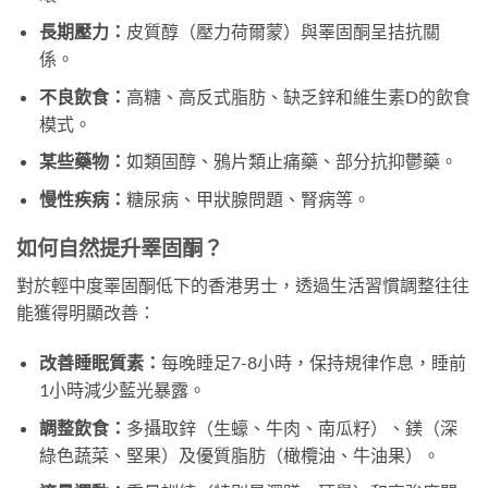
長期壓力：
皮質醇（壓力荷爾蒙）與睪固酮呈拮抗關
係。
不良飲食：
高糖、高反式脂肪、缺乏鋅和維生素D的飲食
模式。
某些藥物：
如類固醇、鴉片類止痛藥、部分抗抑鬱藥。
慢性疾病：
糖尿病、甲狀腺問題、腎病等。
如何自然提升睪固酮？
對於輕中度睪固酮低下的香港男士，透過生活習慣調整往往
能獲得明顯改善：
改善睡眠質素：
每晚睡足7-8小時，保持規律作息，睡前
1小時減少藍光暴露。
調整飲食：
多攝取鋅（生蠔、牛肉、南瓜籽）、鎂（深
綠色蔬菜、堅果）及優質脂肪（橄欖油、牛油果）。