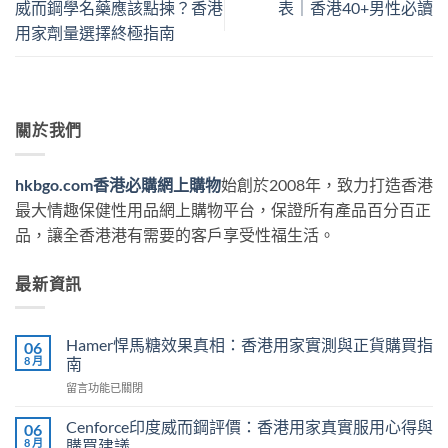
威而鋼學名藥應該點揀？香港
表｜香港40+男性必讀
用家劑量選擇終極指南
關於我們
hkbgo.com香港必購網上購物
始創於2008年，致力打造香港
最大情趣保健性用品網上購物平台，保證所有產品百分百正
品，讓全香港港有需要的客戶享受性福生活。
最新資訊
Hamer悍馬糖效果真相：香港用家實測與正貨購買指
06
8 月
南
在
留言功能已關閉
〈Hamer
悍
Cenforce印度威而鋼評價：香港用家真實服用心得與
06
馬
8 月
購買建議