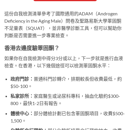
這份自我檢測清單參考了國際通用的ADAM（Androgen
Deficiency in the Aging Male）問卷及聖路易斯大學睪固酮
不足量表（SQUAT），並非醫學診斷工具，但可以幫助你
判斷是否需要進一步專業檢查。
香港去邊度驗睪固酮？
如果你在自我檢測中得分3分或以上，下一步就是進行血液
檢查。在香港，以下幾個途徑可以檢測睪固酮水平：
政府門診：
普通科門診轉介，排期較長但收費最低，約
$50-100。
私家診所：
家庭醫生或泌尿科專科，抽血化驗約$300-
800，最快1-2日有報告。
體檢中心：
部分體檢計劃已包含睪固酮項目，收費$500-
1,500。