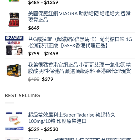
Price
$
489
–
$
1359
range:
美國保羅紅鑽 VIAGRA 助勃增硬 增粗增大 香港
$489
現貨正品
through
$
649
$1359
益G威猛錠（超濃縮6倍黑馬卡）葡萄糖口味 1G
老濕親研正版【GSEX香港代理正品】
Price
$
759
–
$
2459
range:
我弟很猛香港官網正品 小哥哥艾理 一氧化氮 精
$759
胺酸 男性保健品 嚴選頂級原料 香港總代理現貨
through
Original
Current
$
400
$
379
$2459
price
price
was:
is:
BEST SELLING
$400.
$379.
超級雙效犀利士Super Tadarise 勃起持久
100mg/10粒 印度原裝進口
Price
$
529
–
$
2530
range: