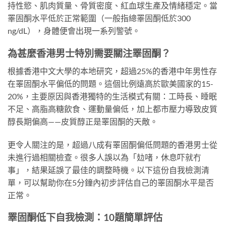
持性慾、肌肉質量、骨質密度、紅血球生產及情緒穩定。當
睪固酮水平低於正常範圍（一般指總睪固酮低於300
ng/dL），身體便會出現一系列警號。
為甚麼香港男士特別需要關注睪固酮？
根據香港中文大學的本地研究，超過25%的香港中年男性存
在睪固酮水平偏低的問題。這個比例遠高於歐美國家的15-
20%，主要原因與香港獨特的生活模式有關：工時長、睡眠
不足、高脂高糖飲食、運動量偏低，加上都市壓力導致皮質
醇長期偏高——皮質醇正是睪固酮的天敵。
更令人關注的是，超過八成有睪固酮偏低問題的香港男士從
未進行過相關檢查。很多人誤以為「攰啫，休息吓就冇
事」，結果延誤了最佳的調整時機。以下這份自我檢測清
單，可以幫助你在5分鐘內初步評估自己的睪固酮水平是否
正常。
睪固酮低下自我檢測：10題簡單評估