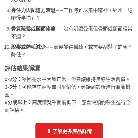
專注力與記憶力衰退
——工作時難以集中精神，經常「諗
嘢慢半拍」？
骨質疏鬆或關節疼痛
——沒有明顯受傷但骨頭或關節經常
不適？
脫髮或體毛減少
——頭髮變得稀疏，或需要刮鬍子的頻率
降低？
評估結果解讀
0-2分：
睪固酮水平大致正常，但建議維持良好生活習慣。
3-5分：
可能存在輕度睪固酮偏低，建議到診所進行血液檢
查。
6分或以上：
高度懷疑睪固酮低下，應盡快預約醫生進行全
面評估。
💊 了解更多產品詳情