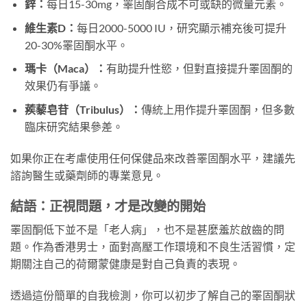
鋅：
每日15-30mg，睪固酮合成不可或缺的微量元素。
維生素D：
每日2000-5000 IU，研究顯示補充後可提升
20-30%睪固酮水平。
瑪卡（Maca）：
有助提升性慾，但對直接提升睪固酮的
效果仍有爭議。
蒺藜皂苷（Tribulus）：
傳統上用作提升睪固酮，但多數
臨床研究結果參差。
如果你正在考慮使用任何保健品來改善睪固酮水平，建議先
諮詢醫生或藥劑師的專業意見。
結語：正視問題，才是改變的開始
睪固酮低下並不是「老人病」，也不是甚麼羞於啟齒的問
題。作為香港男士，面對高壓工作環境和不良生活習慣，定
期關注自己的荷爾蒙健康是對自己負責的表現。
透過這份簡單的自我檢測，你可以初步了解自己的睪固酮狀