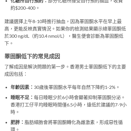
化驗所自行預約：
部分化驗所接受自行預約抽血，收費
約$200-400。
建議選擇上午8-10時進行抽血，因為睪固酮水平在早上最
高，更能反映真實情況。如果你的檢測結果顯示總睪固酮低
於300 ng/dL（約10.4 nmol/L），醫生便會診斷為睪固酮低
下。
睪固酮低下的常見成因
了解成因是解決問題的第一步。香港男士睪固酮低下的主要
成因包括：
年齡因素：
30歲後睪固酮水平每年自然下降約1-2%。
睡眠不足：
每日睡眠少於6小時會顯著抑制睪固酮分泌。
香港打工仔平均睡眠時間僅6.5小時，遠低於建議的7-9小
時。
肥胖：
脂肪細胞會將睪固酮轉化為雌激素，形成惡性循
環。