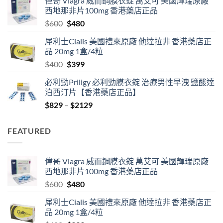
偉哥 Viagra 威而鋼膜衣錠 萬艾可 美國輝瑞原廠
$529
西地那非片100mg 香港藥店正品
through
Original
Current
$
600
$
480
$2530
price
price
犀利士Cialis 美國禮來原廠 他達拉非 香港藥店正
was:
is:
品 20mg 1盒/4粒
$600.
$480.
Original
Current
$
400
$
399
price
price
必利勁Priligy 必利勁膜衣錠 治療男性早洩 鹽酸達
was:
is:
泊西汀片【香港藥店正品】
$400.
$399.
Price
$
829
–
$
2129
range:
$829
FEATURED
through
$2129
偉哥 Viagra 威而鋼膜衣錠 萬艾可 美國輝瑞原廠
西地那非片100mg 香港藥店正品
Original
Current
$
600
$
480
price
price
犀利士Cialis 美國禮來原廠 他達拉非 香港藥店正
was:
is:
品 20mg 1盒/4粒
$600.
$480.