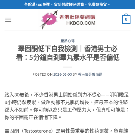
Skip
全館滿500免運、貨到付款隱秘送貨、免費退換貨。
to
content
0
產品心得
睪固酮低下自我檢測｜香港男士必
看：5分鐘自測睪丸素水平是否偏低
POSTED ON
2026-06-03
BY
香港偉哥威而鋼
踏入30歲後，不少香港男士開始感到力不從心——明明睡足
8小時仍然疲累、做運動卻不見肌肉增長、連最基本的性慾
都大不如前。你可能以為只是工作壓力大，但真相可能是：
你的睪固酮正在悄悄下降。
睪固酮（Testosterone）是男性最重要的性荷爾蒙，負責維