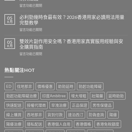
糖
在
留言功能已關閉
效
〈Cenforce
果
印
真
必利勁幾時食最有效？2026香港用家必讀用法用量
05
度
相：
8 月
完整教學
威
香
在
留言功能已關閉
而
港
〈必
鋼
用
利
評
雙效片副作用安全嗎？香港用家真實服用經驗與安
05
家
勁
價：
8 月
全購買指南
實
幾
香
測
在
留言功能已關閉
時
港
與
〈雙
食
用
正
效
最
家
貨
片
熱點關注HOT
有
真
購
副
效？
實
買
作
2026
服
指
用
香
用
ED
伐地那非
價格優惠
助勃延時
勃起功能障礙
南〉
安
港
心
中
全
用
得
勃起功能障礙治療
印度Ambitree
增大增粗
壯陽藥
延時助勃
嗎？
家
與
香
必
快速配送
授權代理商
早洩治療
正品保證
男性保健品
購
港
讀
買
用
線上購買
西地那非
貨到付款
達泊西汀
防偽查詢
陽痿
用
建
家
法
議〉
真
陽痿治療
隱私配送
香港個人自用
香港價格
香港免稅額度
用
中
實
量