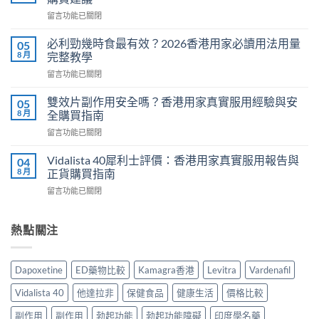
糖
在
留言功能已關閉
效
〈Cenforce
果
印
真
必利勁幾時食最有效？2026香港用家必讀用法用量
05
度
相：
8 月
完整教學
威
香
在
留言功能已關閉
而
港
〈必
鋼
用
利
評
雙效片副作用安全嗎？香港用家真實服用經驗與安
05
家
勁
價：
8 月
全購買指南
實
幾
香
測
在
留言功能已關閉
時
港
與
〈雙
食
用
正
效
最
Vidalista 40犀利士評價：香港用家真實服用報告與
04
家
貨
片
有
8 月
正貨購買指南
真
購
副
效？
實
買
在
留言功能已關閉
作
2026
服
指
〈Vidalista
用
香
用
南〉
40
安
港
心
中
犀
熱點關注
全
用
得
利
嗎？
家
與
士
香
必
購
評
港
讀
Dapoxetine
ED藥物比較
Kamagra香港
Levitra
Vardenafil
買
價：
用
用
建
香
家
法
Vidalista 40
他達拉非
保健食品
健康生活
價格比較
議〉
港
真
用
中
用
實
副作用
副作用
勃起功能
勃起功能障礙
印度學名藥
量