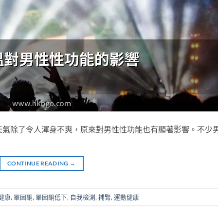
天氣除了令人渾身不爽，原來對男性性功能也有顯著影響。不少
CONTINUE READING
→
健康
,
睪固酮
,
睪固酮低下
,
自我檢測
,
補腎
,
運動健康