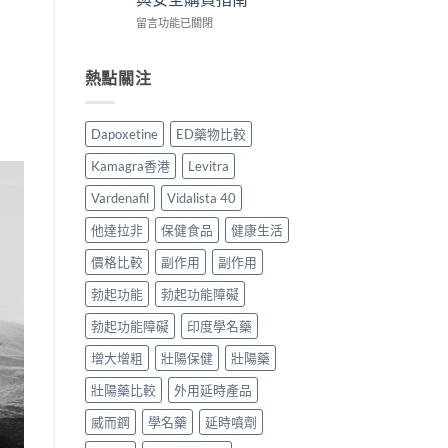
時
用
貨
服
在
食
留言功能已關閉
家
購
用
〈雙
最
真
買
指
效
有
實
指
南〉
片
效？
熱點關注
服
南〉
中
副
2026
用
中
作
香
心
用
港
得
Dapoxetine
ED藥物比較
安
用
與
全
家
購
Kamagra香港
Levitra
嗎？
必
買
香
讀
建
Vardenafil
Vidalista 40
港
用
議〉
用
法
中
他達拉非
保健食品
健康生活
家
用
真
價格比較
副作用
副作用
量
實
完
勃起功能
勃起功能障礙
服
整
用
教
勃起功能障礙
印度學名藥
經
學〉
驗
中
增大增粗
壯陽保健
壯陽藥
與
安
壯陽藥比較
外用延時產品
全
購
威而鋼
學名藥
延時噴劑
買
指