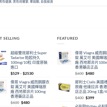
男性健康
,
男性荷爾蒙
,
睪固酮
,
自我檢測
T SELLING
FEATURED
超級雙效犀利士Super
偉哥 Viagra 威而
Tadarise 勃起持久
錠 萬艾可 美國輝
100mg/10粒 印度原裝
廠 西地那非片100
進口
香港藥店正品
Price
Original
Current
$
529
–
$
2530
$
600
$
480
range:
price
price
偉哥 Viagra 威而鋼膜衣
犀利士Cialis 美國
$529
was:
is:
錠 萬艾可 美國輝瑞原
原廠 他達拉非 香
through
$600.
$480.
廠 西地那非片100mg
店正品 20mg 1盒/
$2530
香港藥店正品
Original
Current
$
400
$
399
Original
Current
$
600
$
480
price
price
必利勁Priligy 必