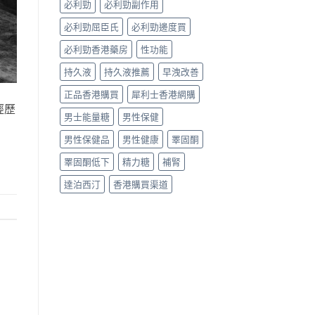
必利勁
必利勁副作用
南〉
中
必利勁屈臣氏
必利勁邊度買
必利勁香港藥房
性功能
持久液
持久液推薦
早洩改善
正品香港購買
犀利士香港網購
經歷
男士能量糖
男性保健
男性保健品
男性健康
睪固酮
睪固酮低下
精力糖
補腎
達泊西汀
香港購買渠道