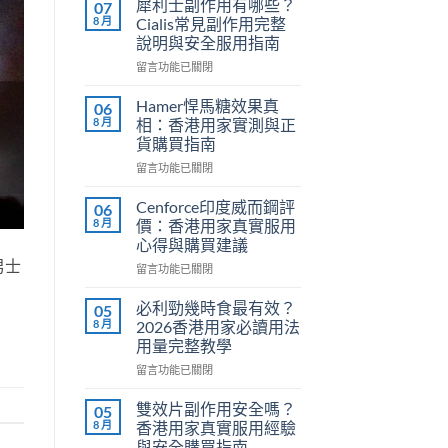
犀利士副作用有哪些？
07
8 月
Cialis常見副作用完整
說明與安全服用指南
在
留言功能已關閉
〈犀
利
Hamer悍馬糖效果真
06
士
8 月
相：香港用家實測與正
副
貨購買指南
作
在
用
留言功能已關閉
〈Hamer
有
悍
哪
Cenforce印度威而鋼評
06
馬
些？
8 月
價：香港用家真實服用
糖
Cialis
心得與購買建議
效
常
男士
在
果
留言功能已關閉
見
〈Cenforce
真
副
印
相：
作
必利勁幾時食最有效？
05
度
香
用
8 月
2026香港用家必讀用法
威
港
完
用量完整教學
而
用
整
在
鋼
留言功能已關閉
家
說
〈必
評
實
明
利
價：
測
與
雙效片副作用安全嗎？
05
勁
香
與
安
8 月
香港用家真實服用經驗
幾
港
正
全
與安全購買指南