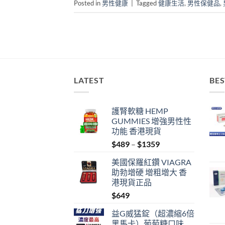
Posted in
男性健康
|
Tagged
健康生活
,
男性保健品
,
LATEST
BES
護腎軟糖 HEMP
GUMMIES 增強男性性
功能 香港現貨
Price
$
489
–
$
1359
range:
美國保羅紅鑽 VIAGRA
$489
助勃增硬 增粗增大 香
through
港現貨正品
$1359
$
649
益G威猛錠（超濃縮6倍
黑馬卡）葡萄糖口味