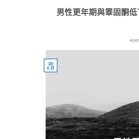
男性更年期與睪固酮低
POS
30
6 月