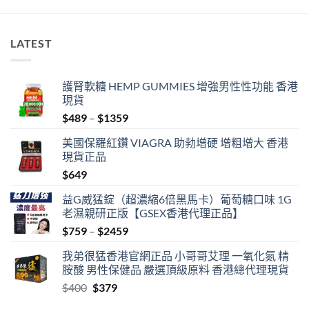
LATEST
護腎軟糖 HEMP GUMMIES 增強男性性功能 香港
現貨
Price
$
489
–
$
1359
range:
美國保羅紅鑽 VIAGRA 助勃增硬 增粗增大 香港
$489
現貨正品
through
$
649
$1359
益G威猛錠（超濃縮6倍黑馬卡）葡萄糖口味 1G
老濕親研正版【GSEX香港代理正品】
Price
$
759
–
$
2459
range:
我弟很猛香港官網正品 小哥哥艾理 一氧化氮 精
$759
胺酸 男性保健品 嚴選頂級原料 香港總代理現貨
through
Original
Current
$
400
$
379
$2459
price
price