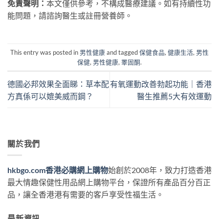
免責聲明：
本文僅供參考，不構成醫療建議。如有持續性功
能問題，請諮詢醫生或註冊營養師。
This entry was posted in
男性健康
and tagged
保健食品
,
健康生活
,
男性
保健
,
男性健康
,
睪固酮
.
德國必邦效果全面睇：草本配
有氧運動改善勃起功能｜香港
方真係可以媲美威而鋼？
醫生推薦5大有效運動
關於我們
hkbgo.com香港必購網上購物
始創於2008年，致力打造香港
最大情趣保健性用品網上購物平台，保證所有產品百分百正
品，讓全香港港有需要的客戶享受性福生活。
最新資訊