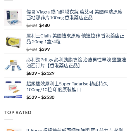
$2129
偉哥 Viagra 威而鋼膜衣錠 萬艾可 美國輝瑞原廠
西地那非片100mg 香港藥店正品
Original
Current
$
600
$
480
price
price
犀利士Cialis 美國禮來原廠 他達拉非 香港藥店正
was:
is:
品 20mg 1盒/4粒
$600.
$480.
Original
Current
$
400
$
399
price
price
必利勁Priligy 必利勁膜衣錠 治療男性早洩 鹽酸達
was:
is:
泊西汀片【香港藥店正品】
$400.
$399.
Price
$
829
–
$
2129
range:
超級雙效犀利士Super Tadarise 勃起持久
$829
100mg/10粒 印度原裝進口
through
Price
$
529
–
$
2530
$2129
range:
$529
TOP RATED
through
$2530
P-Force 超級雙效威而鋼加強版 藍P 普力吉 必利