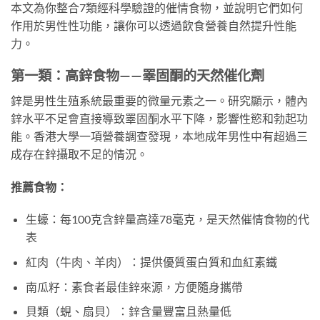
本文為你整合7類經科學驗證的催情食物，並說明它們如何
作用於男性性功能，讓你可以透過飲食營養自然提升性能
力。
第一類：高鋅食物——睪固酮的天然催化劑
鋅是男性生殖系統最重要的微量元素之一。研究顯示，體內
鋅水平不足會直接導致睪固酮水平下降，影響性慾和勃起功
能。香港大學一項營養調查發現，本地成年男性中有超過三
成存在鋅攝取不足的情況。
推薦食物：
生蠔：每100克含鋅量高達78毫克，是天然催情食物的代
表
紅肉（牛肉、羊肉）：提供優質蛋白質和血紅素鐵
南瓜籽：素食者最佳鋅來源，方便隨身攜帶
貝類（蜆、扇貝）：鋅含量豐富且熱量低