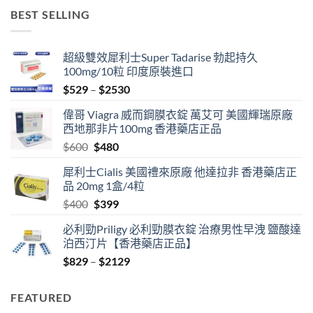
was:
is:
BEST SELLING
$400.
$379.
超級雙效犀利士Super Tadarise 勃起持久
100mg/10粒 印度原裝進口
Price
$
529
–
$
2530
range:
偉哥 Viagra 威而鋼膜衣錠 萬艾可 美國輝瑞原廠
$529
西地那非片100mg 香港藥店正品
through
Original
Current
$
600
$
480
$2530
price
price
犀利士Cialis 美國禮來原廠 他達拉非 香港藥店正
was:
is:
品 20mg 1盒/4粒
$600.
$480.
Original
Current
$
400
$
399
price
price
必利勁Priligy 必利勁膜衣錠 治療男性早洩 鹽酸達
was:
is:
泊西汀片【香港藥店正品】
$400.
$399.
Price
$
829
–
$
2129
range:
$829
FEATURED
through