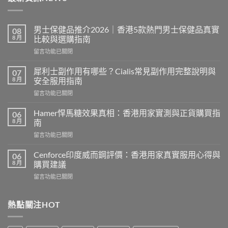
男士保健品推介2026｜香港5款熱門男士保健品真實
08
8 月
比較與選購指南
在
留言功能已關閉
〈男
士
犀利士副作用有哪些？Cialis常見副作用完整說明與
07
保
8 月
安全服用指南
健
在
留言功能已關閉
品
〈犀
推
利
介
Hamer悍馬糖效果真相：香港用家實測與正貨購買指
06
士
2026
8 月
南
副
｜
在
留言功能已關閉
作
香
〈Hamer
用
港
悍
有
Cenforce印度威而鋼評價：香港用家真實服用心得與
06
5
馬
哪
8 月
購買建議
款
糖
些？
熱
在
留言功能已關閉
效
Cialis
門
〈Cenforce
果
常
男
印
真
見
士
度
熱點關注HOT
相：
副
保
威
香
作
健
而
港
用
品
鋼