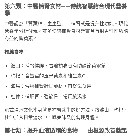
第六類：中醫補腎食材——傳統智慧結合現代營養
學
中醫認為「腎藏精，主生殖」，補腎就是提升性功能。現代
營養學分析發現，許多傳統補腎食材確實含有對男性性功能
有益的營養素。
推薦食物：
淮山：補腎健脾，含薯蕷皂苷有助調節荷爾蒙
枸杞：含豐富的玉米黃素和維生素C
海馬：傳統補腎壯陽藥材，可煲湯食用
杜仲：補肝腎、強筋骨，常用於湯水
港式湯水文化本身就是補腎養生的好方法。將淮山、枸杞、
杜仲加入日常湯水中，既美味又能調理身體。
第七類：提升血液循環的食物——由根源改善勃起