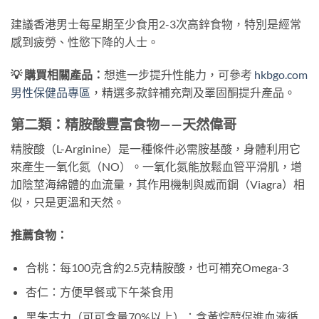
建議香港男士每星期至少食用2-3次高鋅食物，特別是經常
感到疲勞、性慾下降的人士。
💡 購買相關產品：
想進一步提升性能力，可參考
hkbgo.com
男性保健品專區
，精選多款鋅補充劑及睪固酮提升產品。
第二類：精胺酸豐富食物——天然偉哥
精胺酸（L-Arginine）是一種條件必需胺基酸，身體利用它
來產生一氧化氮（NO）。一氧化氮能放鬆血管平滑肌，增
加陰莖海綿體的血流量，其作用機制與威而鋼（Viagra）相
似，只是更溫和天然。
推薦食物：
合桃：每100克含約2.5克精胺酸，也可補充Omega-3
杏仁：方便早餐或下午茶食用
黑朱古力（可可含量70%以上）：含黃烷醇促進血液循