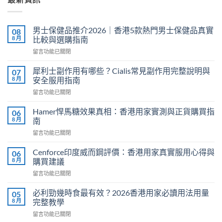
男士保健品推介2026｜香港5款熱門男士保健品真實
08
8 月
比較與選購指南
在
留言功能已關閉
〈男
士
犀利士副作用有哪些？Cialis常見副作用完整說明與
07
保
8 月
安全服用指南
健
在
留言功能已關閉
品
〈犀
推
利
介
Hamer悍馬糖效果真相：香港用家實測與正貨購買指
06
士
2026
8 月
南
副
｜
在
留言功能已關閉
作
香
〈Hamer
用
港
悍
有
Cenforce印度威而鋼評價：香港用家真實服用心得與
06
5
馬
哪
8 月
購買建議
款
糖
些？
熱
在
留言功能已關閉
效
Cialis
門
〈Cenforce
果
常
男
印
真
必利勁幾時食最有效？2026香港用家必讀用法用量
05
見
士
度
相：
8 月
完整教學
副
保
威
香
作
健
在
留言功能已關閉
而
港
用
品
〈必