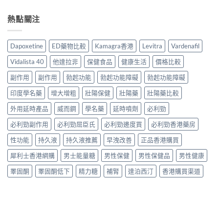
鋼
用
完
真
利
評
家
整
實
勁
熱點關注
價：
實
說
比
幾
香
測
明
較
時
港
與
與
與
食
用
正
Dapoxetine
ED藥物比較
Kamagra香港
Levitra
Vardenafil
安
選
最
家
貨
全
購
有
真
購
Vidalista 40
他達拉非
保健食品
健康生活
價格比較
服
指
效？
實
買
用
南〉
2026
服
副作用
副作用
勃起功能
勃起功能障礙
勃起功能障礙
指
指
中
香
用
南〉
南〉
港
印度學名藥
增大增粗
壯陽保健
壯陽藥
壯陽藥比較
心
中
中
用
得
家
外用延時產品
威而鋼
學名藥
延時噴劑
必利勁
與
必
購
必利勁副作用
必利勁屈臣氏
必利勁邊度買
必利勁香港藥房
讀
買
用
建
性功能
持久液
持久液推薦
早洩改善
正品香港購買
法
議〉
用
中
犀利士香港網購
男士能量糖
男性保健
男性保健品
男性健康
量
完
睪固酮
睪固酮低下
精力糖
補腎
達泊西汀
香港購買渠道
整
教
學〉
中