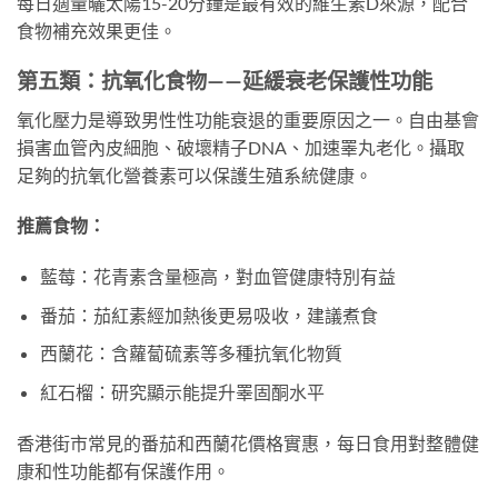
每日適量曬太陽15-20分鐘是最有效的維生素D來源，配合
食物補充效果更佳。
第五類：抗氧化食物——延緩衰老保護性功能
氧化壓力是導致男性性功能衰退的重要原因之一。自由基會
損害血管內皮細胞、破壞精子DNA、加速睪丸老化。攝取
足夠的抗氧化營養素可以保護生殖系統健康。
推薦食物：
藍莓：花青素含量極高，對血管健康特別有益
番茄：茄紅素經加熱後更易吸收，建議煮食
西蘭花：含蘿蔔硫素等多種抗氧化物質
紅石榴：研究顯示能提升睪固酮水平
香港街市常見的番茄和西蘭花價格實惠，每日食用對整體健
康和性功能都有保護作用。