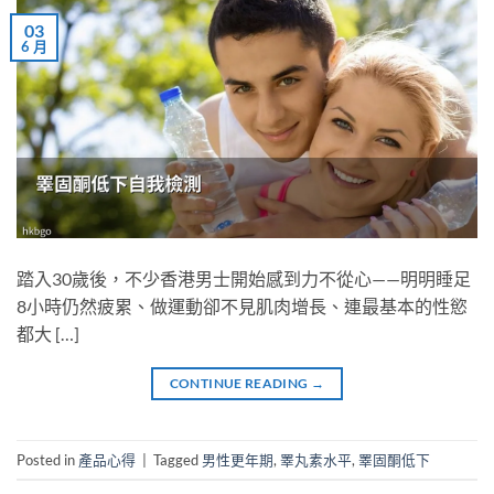
03
6 月
踏入30歲後，不少香港男士開始感到力不從心——明明睡足
8小時仍然疲累、做運動卻不見肌肉增長、連最基本的性慾
都大 […]
CONTINUE READING
→
Posted in
產品心得
|
Tagged
男性更年期
,
睪丸素水平
,
睪固酮低下