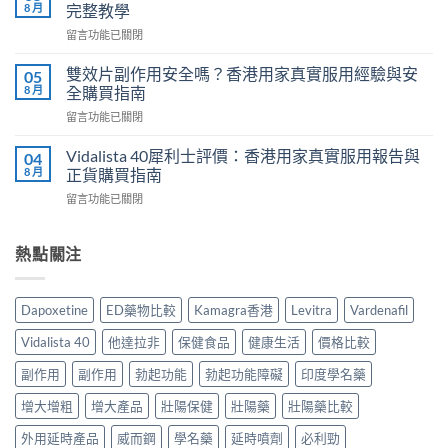
度
相：
8 月
完整教學
威
香
在
留言功能已關閉
而
港
〈必
鋼
用
利
評
雙效片副作用安全嗎？香港用家真實服用經驗與安
05
家
勁
價：
8 月
全購買指南
實
幾
香
測
在
留言功能已關閉
時
港
與
〈雙
食
用
正
效
最
Vidalista 40犀利士評價：香港用家真實服用報告與
04
家
貨
片
有
8 月
正貨購買指南
真
購
副
效？
實
買
在
留言功能已關閉
作
2026
服
指
〈Vidalista
用
香
用
南〉
40
安
港
心
中
犀
熱點關注
全
用
得
利
嗎？
家
與
士
香
必
購
評
港
讀
Dapoxetine
ED藥物比較
Kamagra香港
Levitra
Vardenafil
買
價：
用
用
建
香
家
法
Vidalista 40
他達拉非
保健食品
健康生活
價格比較
議〉
港
真
用
中
用
實
副作用
副作用
勃起功能
勃起功能障礙
印度學名藥
量
家
服
完
真
增大增粗
增大產品
壯陽保健
壯陽藥
壯陽藥比較
用
整
實
經
教
服
外用延時產品
威而鋼
學名藥
延時噴劑
必利勁
驗
學〉