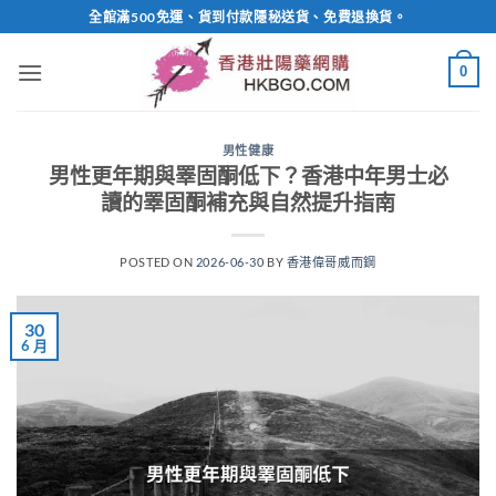
Skip
全館滿500免運、貨到付款隱秘送貨、免費退換貨。
to
content
0
男性健康
男性更年期與睪固酮低下？香港中年男士必
讀的睪固酮補充與自然提升指南
POSTED ON
2026-06-30
BY
香港偉哥威而鋼
30
6 月