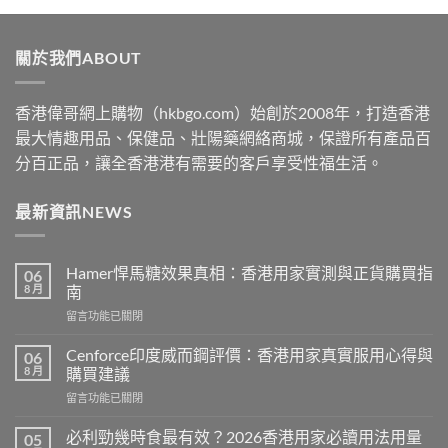
$529
through
關於我們ABOUT
$2530
香港偉哥網上購物（hkbgo.com）始創於2008年，打造香港
最大情趣用品、保健品、壯陽藥網絡商城，保證所有產品百
分百正品，讓全香港港有需要的客戶享受性福生活。
最新資訊NEWS
Hamer悍馬糖效果真相：香港用家實測與正貨購買指
06
8 月
南
在
留言功能已關閉
〈Hamer
悍
Cenforce印度威而鋼評價：香港用家真實服用心得與
06
馬
8 月
購買建議
糖
在
留言功能已關閉
效
〈Cenforce
果
印
真
必利勁幾時食最有效？2026香港用家必讀用法用量
05
度