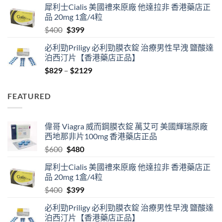
犀利士Cialis 美國禮來原廠 他達拉非 香港藥店正
was:
is:
品 20mg 1盒/4粒
$600.
$480.
Original
Current
$
400
$
399
price
price
必利勁Priligy 必利勁膜衣錠 治療男性早洩 鹽酸達
was:
is:
泊西汀片【香港藥店正品】
$400.
$399.
Price
$
829
–
$
2129
range:
$829
FEATURED
through
$2129
偉哥 Viagra 威而鋼膜衣錠 萬艾可 美國輝瑞原廠
西地那非片100mg 香港藥店正品
Original
Current
$
600
$
480
price
price
犀利士Cialis 美國禮來原廠 他達拉非 香港藥店正
was:
is:
品 20mg 1盒/4粒
$600.
$480.
Original
Current
$
400
$
399
price
price
必利勁Priligy 必利勁膜衣錠 治療男性早洩 鹽酸達
was:
is:
泊西汀片【香港藥店正品】
$400.
$399.