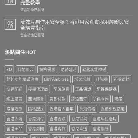
相：
8 月
完整教學
威
香
在
留言功能已關閉
而
港
〈必
鋼
用
利
評
雙效片副作用安全嗎？香港用家真實服用經驗與安
05
家
勁
價：
8 月
全購買指南
實
幾
香
測
在
留言功能已關閉
時
港
與
〈雙
食
用
正
效
最
家
貨
片
熱點關注HOT
有
真
購
副
效？
實
買
作
2026
服
指
用
香
用
ED
伐地那非
價格優惠
助勃延時
勃起功能障礙
南〉
安
港
心
中
全
用
得
勃起功能障礙治療
印度Ambitree
增大增粗
壯陽藥
延時助勃
嗎？
家
與
香
必
快速配送
授權代理商
早洩治療
正品保證
男性保健品
購
港
讀
買
用
線上購買
西地那非
貨到付款
達泊西汀
防偽查詢
陽痿
用
建
家
法
議〉
真
陽痿治療
隱私配送
香港個人自用
香港價格
香港免稅額度
用
中
實
量
香港入境
香港到付
香港合法
香港官網
香港居民適用
服
完
用
整
香港正品
香港海關
香港現貨
香港直送
香港網購
經
教
驗
學〉