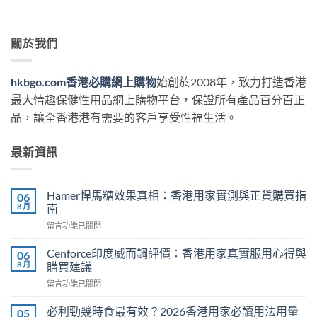
關於我們
hkbgo.com香港必購網上購物
始創於2008年，致力打造香港
最大情趣保健性用品網上購物平台，保證所有產品百分百正
品，讓全香港港有需要的客戶享受性福生活。
最新資訊
Hamer悍馬糖效果真相：香港用家實測與正貨購買指
06
8 月
南
在
留言功能已關閉
〈Hamer
悍
Cenforce印度威而鋼評價：香港用家真實服用心得與
06
馬
8 月
購買建議
糖
在
留言功能已關閉
效
〈Cenforce
果
印
真
必利勁幾時食最有效？2026香港用家必讀用法用量
05