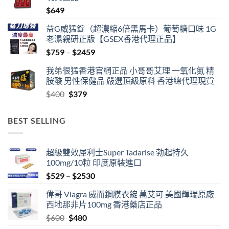
$
649
$1359
益G威猛錠（超濃縮6倍黑馬卡）葡萄糖口味 1G
老濕親研正版【GSEX香港代理正品】
Price
$
759
–
$
2459
range:
我弟很猛香港官網正品 小哥哥艾理 一氧化氮 精
$759
胺酸 男性保健品 嚴選頂級原料 香港總代理現貨
through
Original
Current
$
400
$
379
$2459
price
price
was:
is:
BEST SELLING
$400.
$379.
超級雙效犀利士Super Tadarise 勃起持久
100mg/10粒 印度原裝進口
Price
$
529
–
$
2530
range:
偉哥 Viagra 威而鋼膜衣錠 萬艾可 美國輝瑞原廠
$529
西地那非片100mg 香港藥店正品
through
Original
Current
$
600
$
480
$2530
price
price