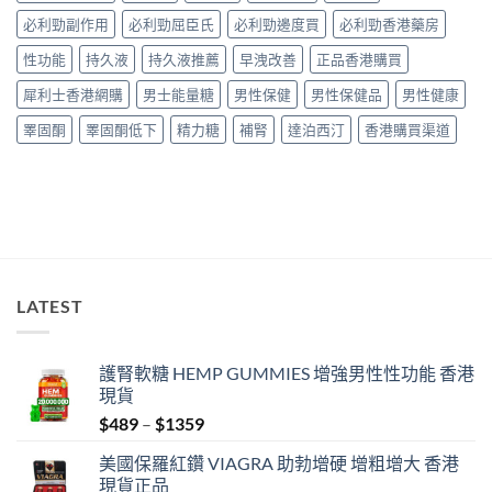
用
與
中
必利勁副作用
必利勁屈臣氏
必利勁邊度買
必利勁香港藥房
報
安
告
全
性功能
持久液
持久液推薦
早洩改善
正品香港購買
與
購
正
買
犀利士香港網購
男士能量糖
男性保健
男性保健品
男性健康
貨
指
購
南〉
睪固酮
睪固酮低下
精力糖
補腎
達泊西汀
香港購買渠道
買
中
指
南〉
中
LATEST
護腎軟糖 HEMP GUMMIES 增強男性性功能 香港
現貨
Price
$
489
–
$
1359
range:
美國保羅紅鑽 VIAGRA 助勃增硬 增粗增大 香港
$489
現貨正品
through