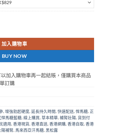
 1盒30粒 悍馬糖藍糖 香港現貨正品 數量
加入購物車
BUY NOW
可以加入購物車再一起結賬，僅購買本商品
單訂購
參
,
增強勃起硬度
,
延長持久時間
,
快速配送
,
悍馬糖
,
正
代悍馬糖藍糖
,
線上購買
,
草本精華
,
補腎壯陽
,
貨到付
民適用
,
香港現貨
,
香港直送
,
香港網購
,
香港自取
,
香港
壯陽補腎
,
馬來西亞汗馬糖
,
黑松露