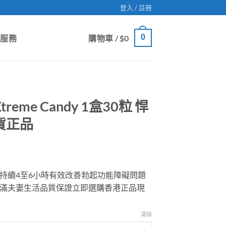
登入 / 註冊
0
戶服務
購物車 /
$
0
eme Candy 1盒30粒 悍
貨正品
持續4至6小時有效改善勃起功能障礙問題
滿夫妻生活品質保證立即選購香港正品現
gh
9
清除