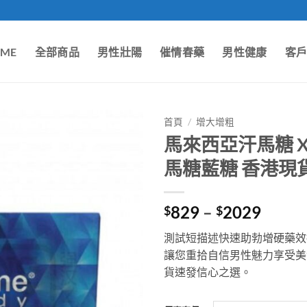
ME
全部商品
男性壯陽
催情春藥
男性健康
客
首頁
/
增大增粗
馬來西亞汗馬糖 Xtr
馬糖藍糖 香港現
Price
829
–
2029
$
$
range:
測試短描述快速助勃增硬藥效
$829
讓您重拾自信男性魅力享受美
throu
貨速發信心之選。
$202