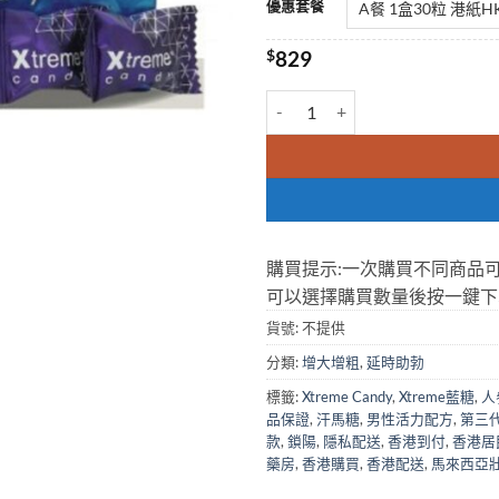
優惠套餐
$
829
馬來西亞汗馬糖 Xtreme Candy
購買提示:一次購買不同商品
可以選擇購買數量後按一鍵下
貨號:
不提供
分類:
增大增粗
,
延時助勃
標籤:
Xtreme Candy
,
Xtreme藍糖
,
人
品保證
,
汗馬糖
,
男性活力配方
,
第三
款
,
鎖陽
,
隱私配送
,
香港到付
,
香港居
藥房
,
香港購買
,
香港配送
,
馬來西亞