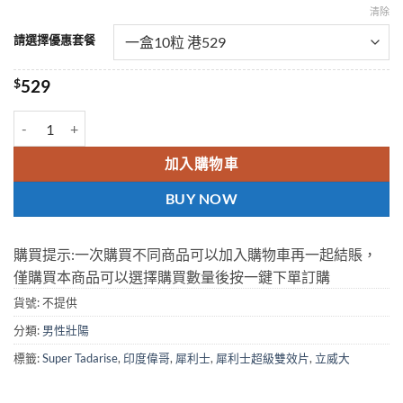
清除
請選擇優惠套餐
$
529
超級雙效犀利士Super Tadarise 勃起持久100mg/10粒 印度原裝進口 
加入購物車
BUY NOW
購買提示:一次購買不同商品可以加入購物車再一起結賬，
僅購買本商品可以選擇購買數量後按一鍵下單訂購
貨號:
不提供
分類:
男性壯陽
標籤:
Super Tadarise
,
印度偉哥
,
犀利士
,
犀利士超級雙效片
,
立威大