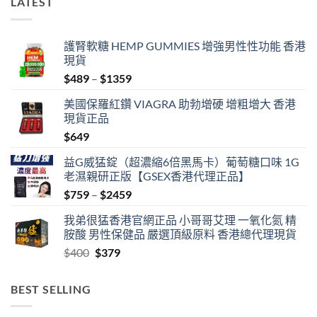
LATEST
護腎軟糖 HEMP GUMMIES 增強男性性功能 香港
現貨
Price
$
489
–
$
1359
range:
美國保羅紅鑽 VIAGRA 助勃增硬 增粗增大 香港
$489
現貨正品
through
$
649
$1359
益G威猛錠（超濃縮6倍黑馬卡）葡萄糖口味 1G
老濕親研正版【GSEX香港代理正品】
Price
$
759
–
$
2459
range:
我弟很猛香港官網正品 小哥哥艾理 一氧化氮 精
$759
胺酸 男性保健品 嚴選頂級原料 香港總代理現貨
through
Original
Current
$
400
$
379
$2459
price
price
was:
is:
BEST SELLING
$400.
$379.