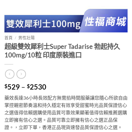
首頁
/
男性壯陽
超級雙效犀利士Super Tadarise 勃起持久
100mg/10粒 印度原裝進口
Price
529
–
2530
$
$
range:
藥效長達36小時長效配方無需掐時間服藥讓您隨心所欲自由
$529
掌控親密節奏溫和持久穩定有效享受甜蜜時光品質保證信心
through
之選值得信賴選購使用品質可靠效果顯著值得信賴推薦選購
$2530
立即擁有信心之選。品質可靠立即擁有信心之選正品保
證。，立即下單，香港正品現貨速發品質保證信心之選。