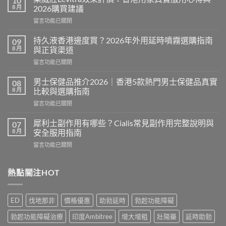
10
8 月
2026購買建議
在
留言功能已關閉
〈樂
威
持久液香港邊度買？2026年外用延時噴霧選購指南
09
壯
8 月
與正貨渠道
Levitra
在
留言功能已關閉
效
〈持
果
久
評
男士保健品推介2026｜香港5款熱門男士保健品真實
08
液
價：
8 月
比較與選購指南
香
香
在
留言功能已關閉
港
港
〈男
邊
用
士
度
犀利士副作用有哪些？Cialis常見副作用完整說明與
07
家
保
買？
8 月
安全服用指南
真
健
2026
實
在
留言功能已關閉
品
年
服
〈犀
推
外
用
利
介
用
心
士
熱點關注HOT
2026
延
得
副
｜
時
與
作
香
噴
2026
用
港
霧
ED
伐地那非
價格優惠
助勃延時
勃起功能障礙
購
有
5
選
買
哪
款
購
勃起功能障礙治療
印度Ambitree
增大增粗
壯陽藥
延時助勃
建
些？
熱
指
議〉