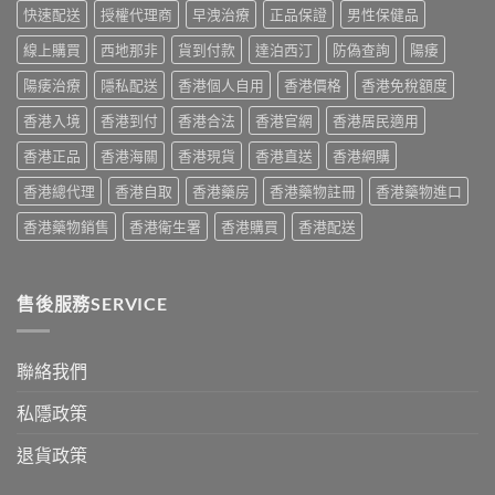
Cialis
門
快速配送
授權代理商
早洩治療
正品保證
男性保健品
南
中
常
男
與
見
線上購買
西地那非
貨到付款
達泊西汀
防偽查詢
陽痿
士
正
副
保
貨
作
陽痿治療
隱私配送
香港個人自用
香港價格
香港免稅額度
健
渠
用
品
道〉
香港入境
香港到付
香港合法
香港官網
香港居民適用
完
真
中
整
實
香港正品
香港海關
香港現貨
香港直送
香港網購
說
比
明
較
香港總代理
香港自取
香港藥房
香港藥物註冊
香港藥物進口
與
與
安
選
香港藥物銷售
香港衛生署
香港購買
香港配送
全
購
服
指
用
南〉
指
中
售後服務SERVICE
南〉
中
聯絡我們
私隱政策
退貨政策