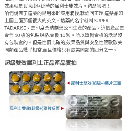
效果就是 助勃起+延時的犀利士雙效片。夠歷害吧!!!
咱們說完了這藥的是用來幹嘛用滴後,就話回正題,這藥品如
上圖上面那個很大的英文。這藥的名字就叫 SUPER
TADARISE。是印度桑瑞制藥公司生產的產品。這個產品是
壹盒 10 板的包裝規格,壹板 10 粒。所以單獨壹板的話是沒
有包裝盒的。但是性價比確的,效果品質與安全性跟歐歐美
同類產品幾乎相當,而且價格只有歐美同類的四分之一。
超級雙效犀利士正品產品實拍