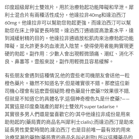
印度超級犀利士雙效片，用於治療勃起功能障礙和早泄。犀
利士混合片有兩種活性成分，他達拉非40mg和達泊西汀
60mg。他達拉非可以幫助您勃起更強，而達泊西汀可以幫
助您在床上停留更長時間。達泊西汀通過提高激素水平，達
到減緩射精的目的。他達拉非通過放松肌肉來治療勃起功能
障礙，並允許更多的血液流入陰莖。使得使用者能夠實現更
硬的勃起。副作用：少數人會出現輕微頭痛、潮紅、消化不
良、鼻塞等。壹般來說，副作用輕微且容易緩解。
有些朋友會遇到這種情況,他的壹些老司機朋友會送他一粒
橙色藥片。雖然不知道名字,但是確實很不錯。那麽這位新
司機心理會有這麽壹個疑問:橙色藥是什麽藥??效果很不錯,
但就是不知道它的具體名字,這個神奇橙色丸是什麽藥?——
其實這是印度桑瑞產的犀利士雙效片super tadarise。
其實很多男人們還是蠻喜歡它的!其中他達拉非成份是用來
助勃起的(藥局賣的商品名叫犀利士cialis);而達泊西汀是助來
延長男性愛愛時間的,達泊西汀 也是目前唯一最有效的用來
治療早漏的藥物(藥局賣的商品名叫必利勁) 所以這種藥品的