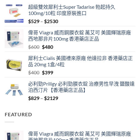
超級雙效犀利士Super Tadarise 勃起持久
100mg/10粒 印度原裝進口
Price
$
529
–
$
2530
range:
偉哥 Viagra 威而鋼膜衣錠 萬艾可 美國輝瑞原廠
$529
西地那非片100mg 香港藥店正品
through
Original
Current
$
600
$
480
$2530
price
price
犀利士Cialis 美國禮來原廠 他達拉非 香港藥店正
was:
is:
品 20mg 1盒/4粒
$600.
$480.
Original
Current
$
400
$
399
price
price
必利勁Priligy 必利勁膜衣錠 治療男性早洩 鹽酸達
was:
is:
泊西汀片【香港藥店正品】
$400.
$399.
Price
$
829
–
$
2129
range:
$829
FEATURED
through
$2129
偉哥 Viagra 威而鋼膜衣錠 萬艾可 美國輝瑞原廠
西地那非片100mg 香港藥店正品