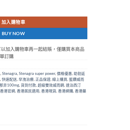
er power Sildenafil 100 & Dapoxetine 100 Tablets 10粒/盒 
加入購物車
BUY NOW
可以加入購物車再一起結賬，僅購買本商品
單訂購
0
,
Stenagra
,
Stenagra super power
,
價格優惠
,
助勃延
,
快速配送
,
早洩治療
,
正品保證
,
線上購買
,
藍鑽威而
那非100mg
,
貨到付款
,
超級雙效威而鋼
,
達泊西汀
香港官網
,
香港居民適用
,
香港現貨
,
香港網購
,
香港藥