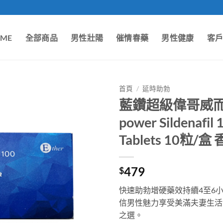
ME
全部商品
男性壯陽
催情春藥
男性健康
客
首頁
/
延時助勃
藍鑽超級偉哥威而鋼雙效
power Sildenafil
Tablets 10粒
479
$
快速助勃增硬藥效持續4至6
信男性魅力享受美滿夫妻生活
之選。