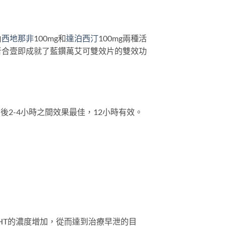
由
西地那非
100mg和
達泊西汀
100mg兩種活
者合壹即成就了藍鑽萬艾可雙效片的雙效功
後2-4小時之間效果最佳，12小時有效。
-HT的濃度增加，從而達到治療早泄的目