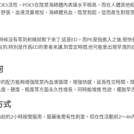
DE5活性，PDE5在陰莖海綿體內表達水平極高，而在人體其他
下舒張，血液流量增加，海綿體充血，陰莖勃起，從而産生對陰
時候沒有等到射精就軟下來了,這是ED。而PE是指進入之後,很快
在的,特別是作爲ED的患者來講,到壹定時間,他可能會出現早洩的
何
特的配方能夠增強陰莖內血液循環，增強快感，延長性交時間，
度、硬度、粗度等方面永久性增長，同時能增進 性欲，擺脫早
方式
前約2小時按需服用，服藥後需有性刺激。但在性活動前2～4h