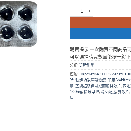
藍鑽超級偉哥威而鋼雙效片 Stenagra sup
購買提示:一次購買不同商品
可以選擇購買數量後按一鍵下
分類:
延時助勃
標籤:
Dapoxetine 100
,
Sildenafil 10
時
,
勃起功能障礙治療
,
印度Ambitree
鋼
,
藍鑽超級偉哥威而鋼雙效片
,
西地
100mg
,
陽痿早泄
,
隱私配送
,
雙效片
,
房