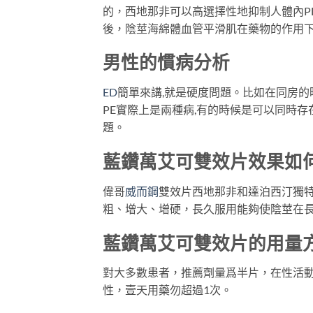
的，西地那非可以高選擇性地抑制人體內P
後，陰莖海綿體血管平滑肌在藥物的作用
男性的慣病分析
ED
簡單來講,就是硬度問題。比如在同房的
PE實際上是兩種病,有的時候是可以同時存
題。
藍鑽萬艾可雙效片效果如
偉哥
威而鋼
雙效片西地那非和達泊西汀獨
粗、增大、增硬，長久服用能夠使陰莖在長
藍鑽萬艾可雙效片的用量
對大多數患者，推薦劑量爲半片，在性活動
性，壹天用藥勿超過1次。