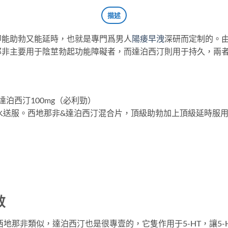
描述
即能助勃又能延時，也就是專門爲男人
陽痿早洩
深研而定制的。
那非主要用于陰莖勃起功能障礙者，而達泊西汀則用于持久，兩
達泊西汀100mg（必利勁）
升溫水送服。西地那非&達泊西汀混合片，頂級助勃加上頂級延時服用
效
西地那非類似，達泊西汀也是很專壹的，它隻作用于5-HT，讓5