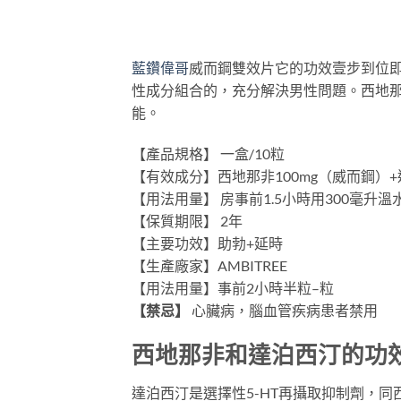
藍鑽偉哥
威而鋼雙效片它的功效壹步到位
性成分組合的，充分解決男性問題。西地
能。
【產品規格】 一盒/10粒
【有效成分】西地那非100mg（威而鋼）+
【用法用量】 房事前1.5小時用300毫
【保質期限】 2年
【主要功效】助勃+延時
【生產廠家】AMBITREE
【用法用量】事前2小時半粒–粒
【禁忌】
心臟病，腦血管疾病患者禁用
西地那非和達泊西汀的功
達泊西汀是選擇性5-HT再攝取抑制劑，同