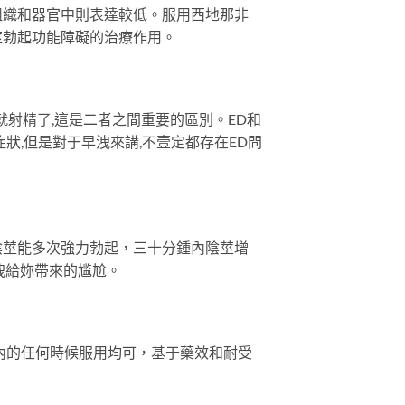
組織和器官中則表達較低。服用西地那非
莖勃起功能障礙的治療作用。
就射精了,這是二者之間重要的區別。ED和
症狀,但是對于早洩來講,不壹定都存在ED問
陰莖能多次強力勃起，三十分鍾內陰莖增
洩給妳帶來的尴尬。
內的任何時候服用均可，基于藥效和耐受