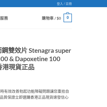
登入 / 註冊
0
戶服務
購物車 /
$
0
片 Stenagra super
 100 & Dapoxetine 100
/盒 香港現貨正品
小時有效改善勃起功能障礙問題讓您重拾自
品質保證立即選購香港正品現貨速發信心