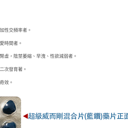
增加性交頻率者。
性愛時間者。
弱腎虛，陰莖萎縮、早洩、性欲減弱者。
現二次發育著。
有奇效。