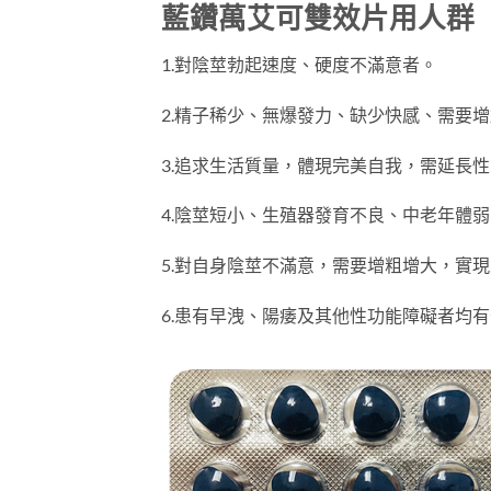
藍鑽萬艾可雙效片用人群
1.對陰莖勃起速度、硬度不滿意者。
2.精子稀少、無爆發力、缺少快感、需要
3.追求生活質量，體現完美自我，需延長
4.陰莖短小、生殖器發育不良、中老年體
5.對自身陰莖不滿意，需要增粗增大，實
6.患有早洩、陽痿及其他性功能障礙者均