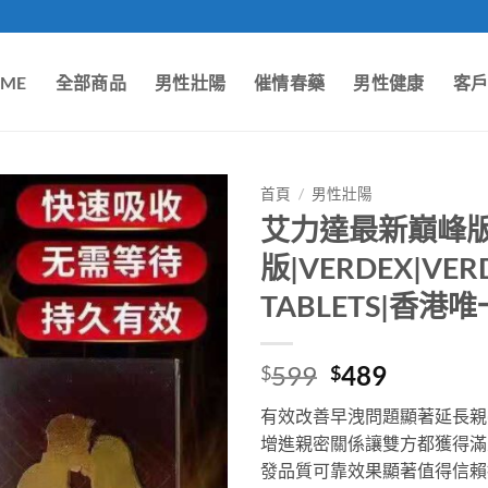
ME
全部商品
男性壯陽
催情春藥
男性健康
客
首頁
/
男性壯陽
艾力達最新巔峰版
版|VERDEX|VER
TABLETS|香港
Original
Current
599
489
$
$
price
price
有效改善早洩問題顯著延長親
was:
is:
增進親密關係讓雙方都獲得滿
$599.
$489.
發品質可靠效果顯著值得信賴