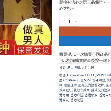
即擁有信心之選正品保證。，
心之選。
艾力達最新巔峰版|雙效艾力達巔峰版|VE
購買提示:一次購買不同商品
可以選擇購買數量後按一鍵下
分類:
增大增粗
,
男性壯陽
標籤:
Dapoxetine
,
ED
,
PE
,
VERDENA
度Ambitree
,
印度NJM
,
增硬助勃
,
快
款
,
超強延時
,
超級艾力達雙效片
,
達
效樂威壯
,
雙效立威大
,
雙效艾力達巔
港海關
,
香港直送
,
香港網購
,
香港自
港購買
,
香港配送