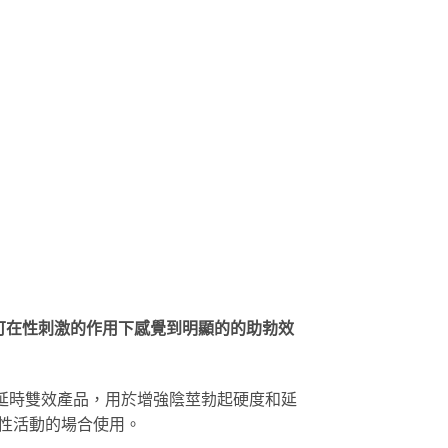
即可在性刺激的作用下感覺到明顯的的助勃效
一代助勃+延時雙效產品，用於增強陰莖勃起硬度和延
行性活動的場合使用。