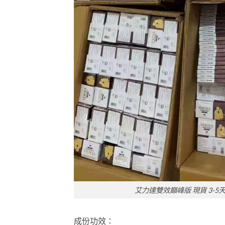
艾力達雙效巔峰版 現貨 3-5
成份功效：