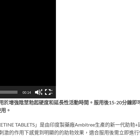
00:14
用於增強陰莖勃起硬度和延長性活動時間。服用後15-20分鐘
使用。
POXETINE TABLETS」是由印度製藥廠Ambitree生產的新
在性刺激的作用下感覺到明顯的的助勃效果，適合服用後需立即進