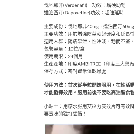
伐地那非(Verdenafil) 功效：增硬助勃
達泊西汀(Dapoxetine)功效：超強延時
主要成份：伐地那非40mg + 達泊西汀60mg
主要功效：用於增強陰莖勃起硬度和延長
適用人群：陽痿早泄，性冷淡，勃而不堅
包裝容量：10粒/盒
使用期限：24個月
生產產地：印度AMBITREE（印度三大藥廠
保存方式：密封置常溫乾燥處
使用方法：首次從半粒開始服用，在性活動
才能發揮效用。服用前後不要吃高油脂食
小貼士：用糖水服用艾達力雙效片可有效
要壹味的猛打猛衝！
視