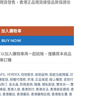
現貨發售，香港正品現貨速發品質保證信
RDEX|VERDENAFIL DAPOXETINE TABLETS|香港唯一總代理 數
加入購物車
BUY NOW
可以加入購物車再一起結賬，僅購買本商品
單訂購
FIL
,
VERDEX
,
伐地那非
,
助勃延時
,
勃起功能障礙
,
印
速配送
,
授權代理商
,
早洩
,
正品保證
,
線上購買
,
貨到付
泊西汀
,
金水晶
,
防偽查詢
,
陽痿
,
隱私配送
,
雙效合一
,
雙
峰版
,
香港入境
,
香港到付
,
香港合法
,
香港居民適用
,
香
取
,
香港藥店
,
香港藥房
,
香港藥物註冊
,
香港衛生署
,
香