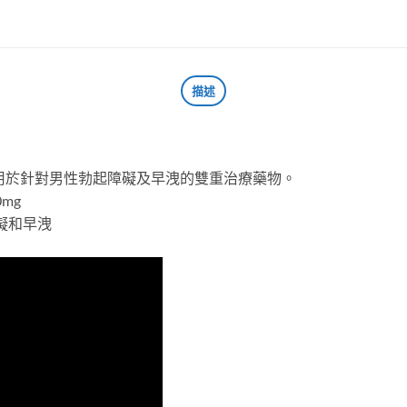
描述
用於針對男性勃起障礙及早洩的雙重治療藥物。
mg
礙和早洩