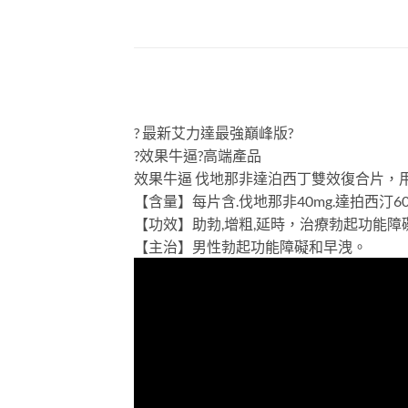
? 最新艾力達最強巔峰版?
?效果牛逼?高端產品
效果牛逼 伐地那非達泊西丁雙效復合片，
【含量】每片含.伐地那非40mg.達拍西汀60
【功效】助勃,增粗,延時，治療勃起功能障
【主治】男性勃起功能障礙和早洩。
視
訊
播
放
器