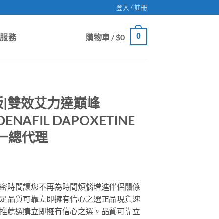
登入 / 註冊
0
戶服務
購物車 /
$
0
|雙效艾力達巔峰
DENAFIL DAPOXETINE
唯一總代理
密時間讓您不再為時間煩惱增進伴侶關係
足品質可靠立即擁有信心之選正品現貨速
推薦選購立即擁有信心之選。品質可靠立