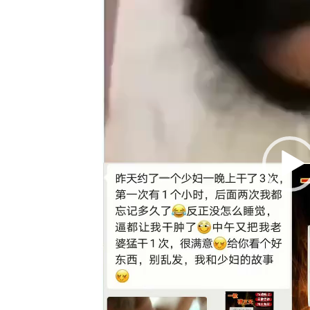
訊
播
放
器