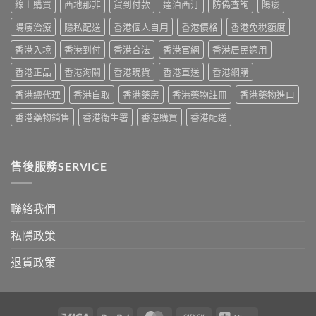
用
線上購買
西地那非
貨到付款
達泊西汀
防偽查詢
陽痿
用
建
家
法
議〉
真
陽痿治療
隱私配送
香港個人自用
香港價格
香港免稅額度
用
中
實
量
香港入境
香港到付
香港合法
香港官網
香港居民適用
服
完
用
整
香港正品
香港海關
香港現貨
香港直送
香港網購
經
教
驗
學〉
香港總代理
香港自取
香港藥房
香港藥物註冊
香港藥物進口
與
中
安
香港藥物銷售
香港衛生署
香港購買
香港配送
全
購
買
指
售後服務SERVICE
南〉
中
聯絡我們
私隱政策
退貨政策