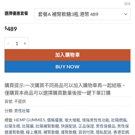
清除
選擇優惠套餐
$
489
護腎軟糖 HEMP GUMMIES 增強男性性功能 香港現貨 數量
加入購物車
BUY NOW
購買提示:一次購買不同商品可以加入購物車再一起結賬，
僅購買本商品可以選擇購買數量後按一鍵下單訂購
貨號:
不提供
分類:
男性壯陽
標籤:
HEMP GUMMIES
,
價格優惠
,
增大增粗
,
增強男性性功能
,
壯陽燃脂
,
壯陽生精
,
壯陽藥
,
壯陽補腎軟糖
,
快速配送
,
正品保證
,
男性保健品
,
男性保
健護腎軟糖
,
線上購買
,
補腎軟糖
,
護腎軟糖
,
貨到付款
,
隱私配送
,
香港官網
,