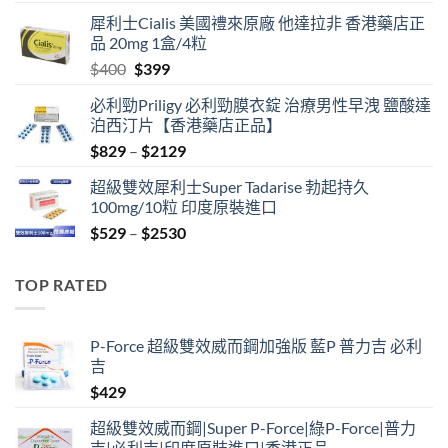
price
price
犀利士Cialis 美國禮來原廠 他達拉非 香港藥店正
was:
is:
品 20mg 1盒/4粒
$600.
$480.
Original
Current
$
400
$
399
price
price
必利勁Priligy 必利勁膜衣錠 治療男性早洩 鹽酸達
was:
is:
泊西汀片【香港藥店正品】
$400.
$399.
Price
$
829
–
$
2129
range:
超級雙效犀利士Super Tadarise 勃起持久
$829
100mg/10粒 印度原裝進口
through
Price
$
529
–
$
2530
$2129
range:
$529
TOP RATED
through
$2530
P-Force 超級雙效威而鋼加強版 藍P 普力吉 必利
吉
$
429
超級雙效威而鋼|Super P-Force|綠P-Force|普力
吉|必利吉|印度原裝進口|香港正品