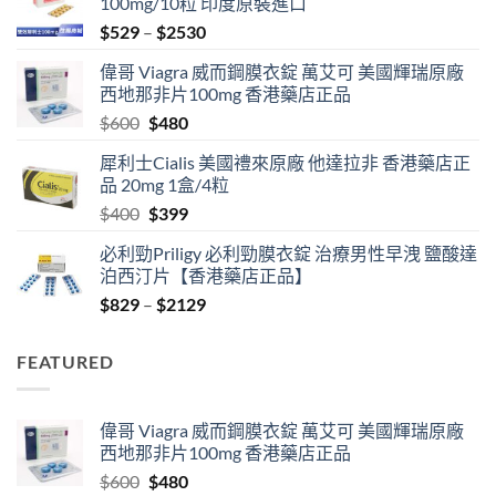
100mg/10粒 印度原裝進口
Price
$
529
–
$
2530
range:
偉哥 Viagra 威而鋼膜衣錠 萬艾可 美國輝瑞原廠
$529
西地那非片100mg 香港藥店正品
through
Original
Current
$
600
$
480
$2530
price
price
犀利士Cialis 美國禮來原廠 他達拉非 香港藥店正
was:
is:
品 20mg 1盒/4粒
$600.
$480.
Original
Current
$
400
$
399
price
price
必利勁Priligy 必利勁膜衣錠 治療男性早洩 鹽酸達
was:
is:
泊西汀片【香港藥店正品】
$400.
$399.
Price
$
829
–
$
2129
range:
$829
FEATURED
through
$2129
偉哥 Viagra 威而鋼膜衣錠 萬艾可 美國輝瑞原廠
西地那非片100mg 香港藥店正品
Original
Current
$
600
$
480