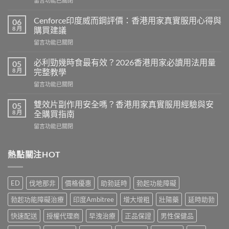
留言功能已關閉
〈Hamer
悍
Cenforce印度威而鋼評價：香港用家真實服用心得與
06
馬
8 月
購買建議
糖
在
留言功能已關閉
效
〈Cenforce
果
印
真
必利勁幾時食最有效？2026香港用家必讀用法用量
05
度
相：
8 月
完整教學
威
香
在
留言功能已關閉
而
港
〈必
鋼
用
利
評
雙效片副作用安全嗎？香港用家真實服用經驗與安
05
家
勁
價：
8 月
全購買指南
實
幾
香
測
在
留言功能已關閉
時
港
與
〈雙
食
用
正
效
最
家
貨
片
熱點關注HOT
有
真
購
副
效？
實
買
作
2026
服
指
用
香
用
ED
伐地那非
價格優惠
助勃延時
勃起功能障礙
南〉
安
港
心
中
全
用
得
勃起功能障礙治療
印度Ambitree
增大增粗
壯陽藥
延時助勃
嗎？
家
與
香
必
快速配送
授權代理商
早洩治療
正品保證
男性保健品
購
港
讀
買