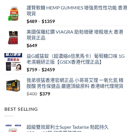
護腎軟糖 HEMP GUMMIES 增強男性性功能 香港
現貨
Price
$
489
–
$
1359
range:
美國保羅紅鑽 VIAGRA 助勃增硬 增粗增大 香港
$489
現貨正品
through
$
649
$1359
益G威猛錠（超濃縮6倍黑馬卡）葡萄糖口味 1G
老濕親研正版【GSEX香港代理正品】
Price
$
759
–
$
2459
range:
我弟很猛香港官網正品 小哥哥艾理 一氧化氮 精
$759
胺酸 男性保健品 嚴選頂級原料 香港總代理現貨
through
Original
Current
$
400
$
379
$2459
price
price
was:
is:
BEST SELLING
$400.
$379.
超級雙效犀利士Super Tadarise 勃起持久