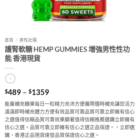
首頁
/
男性壯陽
護腎軟糖 HEMP GUMMIES 增強男性性功
能 香港現貨
Price
489
–
1359
$
$
range:
能量補充糖果每日一粒精力充沛方便攜帶隨時補充讓您活力
$489
滿滿即時補充體力方便有效品質可靠品質可靠立即擁有信心
through
之選值得信賴品質可靠效果顯著值得信賴推薦選購立即擁有
$1359
信心之選。品質可靠立即擁有信心之選正品保證。，立即選
購，香港正品現貨速發品質保證信心之選。