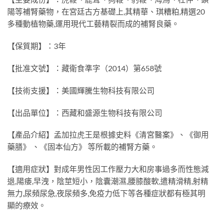
陽等補腎藥物，在宮廷古方基礎上,其精華、琪糟粕,精選20
多種動植物藥,運用現代工藝精裂而成的補腎良藥。
【保質期】：3年
【批准文號】：藏衛食準字（2014）第658號
【技術支援】：美國輝騰生物科技有限公司
【出品單位】：西藏和盛源生物科技有限公司
【產品介紹】孟加拉虎王是根據史料《清宮醫案》、《御用
藥膳》 、《固本仙方》 等所載的補腎方藥。
【適用症狀】對成年男性因工作壓力大和房事過多而性態減
退,陽痿,早洩，陰莖短小，陰囊潮濕,腰膝酸軟,遣精滑精,射精
無力,尿頻尿急,夜尿頻多,免疫力低下等各種症狀都有極其明
顯的療效。