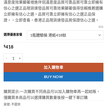
滿意度效果顯著增進伴侶滿意度品質可靠品質可靠立即擁有
through
信心之選正品現貨速發品質可靠效果顯著值得信賴推薦選購
$2118
立即擁有信心之選。品質可靠立即擁有信心之選正品保
證。，立即查看，香港正品現貨速發品質保證信心之選。
清除
選擇優惠套餐
$
418
孟加拉虎王KING TIGER|助勃延時|促進增大增粗效果好|純中藥提取|
加入購物車
BUY NOW
購買提示:一次購買不同商品可以加入購物車再一起結賬，
僅購買本商品可以選擇購買數量後按一鍵下單訂購
貨號:
不提供