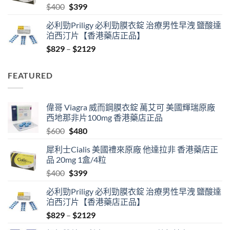
Original
Current
$
400
$
399
price
price
必利勁Priligy 必利勁膜衣錠 治療男性早洩 鹽酸達
was:
is:
泊西汀片【香港藥店正品】
$400.
$399.
Price
$
829
–
$
2129
range:
$829
FEATURED
through
$2129
偉哥 Viagra 威而鋼膜衣錠 萬艾可 美國輝瑞原廠
西地那非片100mg 香港藥店正品
Original
Current
$
600
$
480
price
price
犀利士Cialis 美國禮來原廠 他達拉非 香港藥店正
was:
is:
品 20mg 1盒/4粒
$600.
$480.
Original
Current
$
400
$
399
price
price
必利勁Priligy 必利勁膜衣錠 治療男性早洩 鹽酸達
was:
is:
泊西汀片【香港藥店正品】
$400.
$399.
Price
$
829
–
$
2129
range: