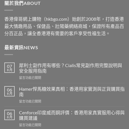
關於我們ABOUT
$2530
香港偉哥網上購物（hkbgo.com）始創於2008年，打造香港
最大情趣用品、保健品、壯陽藥網絡商城，保證所有產品百
分百正品，讓全香港港有需要的客戶享受性福生活。
最新資訊NEWS
犀利士副作用有哪些？Cialis常見副作用完整說明與
07
8 月
安全服用指南
在
留言功能已關閉
〈犀
利
Hamer悍馬糖效果真相：香港用家實測與正貨購買指
06
士
8 月
南
副
在
留言功能已關閉
作
〈Hamer
用
悍
有
Cenforce印度威而鋼評價：香港用家真實服用心得與
06
馬
哪
8 月
購買建議
糖
些？
在
留言功能已關閉
效
Cialis