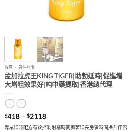
首頁
/
男性壯陽
孟加拉虎王KING TIGER|助勃延時|促進增
大增粗效果好|純中藥提取|香港總代理
Price
418
–
2118
$
$
range:
專業延時配方有效控制射精時間顯著延長房事時間提升伴侶
$418