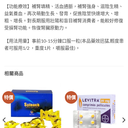
【功能療效】補腎填精、活血通脈，補腎強身、滋陰生精、
益氣養血，再次萌動生長、發育，促進陰莖快速增大、增
粗、增長。對長期服用壯陽和盲目補腎消費者，能較好修復
受損腎功能。恢復腎臟原動力。
【用法用量】事前10-15分鐘口服一粒(本品藥效迅猛,輕度患
者可服用1/2 ，重度1片，嚼服最佳)。
相關商品
特價
特價