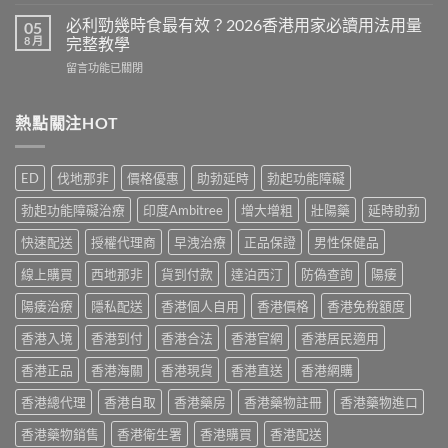
〈Cenforce
果
常
印
真
必利勁幾時食最有效？2026香港用家必讀用法用量
05
見
度
相：
8 月
完整教學
副
威
香
作
在
留言功能已關閉
而
港
用
〈必
鋼
用
完
利
評
家
整
勁
熱點關注HOT
價：
實
說
幾
香
測
明
時
港
與
與
食
用
正
ED
伐地那非
價格優惠
助勃延時
勃起功能障礙
安
最
家
貨
全
有
真
購
勃起功能障礙治療
印度Ambitree
增大增粗
壯陽藥
延時助勃
服
效？
實
買
用
2026
服
快速配送
授權代理商
早洩治療
正品保證
男性保健品
指
指
香
用
南〉
南〉
港
線上購買
西地那非
貨到付款
達泊西汀
防偽查詢
陽痿
心
中
中
用
得
家
陽痿治療
隱私配送
香港個人自用
香港價格
香港免稅額度
與
必
購
香港入境
香港到付
香港合法
香港官網
香港居民適用
讀
買
用
建
香港正品
香港海關
香港現貨
香港直送
香港網購
法
議〉
用
中
香港總代理
香港自取
香港藥房
香港藥物註冊
香港藥物進口
量
完
香港藥物銷售
香港衛生署
香港購買
香港配送
整