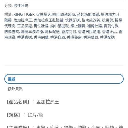
分類:
男性壯陽
標籤:
KING TIGER
,
促進增大增粗
,
助勃延時
,
勃起功能障礙
,
增強精力
,
壯
陽藥
,
孟加拉虎王
,
孟加拉虎王壯陽藥
,
快速配送
,
性功能改善
,
抗疲勞
,
授權
代理商
,
正品保證
,
男性壯陽
,
純中藥提取
,
線上購買
,
補腎壯陽
,
貨到付款
,
防偽查詢
,
陽痿早洩治療
,
隱私配送
,
香港到付
,
香港居民適用
,
香港正品
,
香
港現貨
,
香港直送
,
香港網購
,
香港自取
,
香港藥房
,
香港購買
,
香港配送
描述
額外資訊
【產品名稱】：孟加拉虎王
【規格】：10片/瓶
【主要成份】：虎鞭、鹿茸、狗鞭、豹鞭、海馬、杜仲、鎖