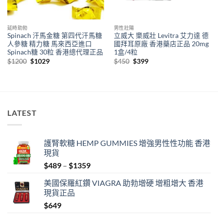
延時助勃
男性壯陽
Spinach 汗馬金糖 第四代汗馬糖
立威大 樂威壯 Levitra 艾力達 德
人參糖 精力糖 馬來西亞進口
國拜耳原廠 香港藥店正品 20mg
Spinach糖 30粒 香港總代理正品
1盒/4粒
Original
Current
Original
Current
$
1200
$
1029
$
450
$
399
price
price
price
price
was:
is:
was:
is:
$1200.
$1029.
$450.
$399.
LATEST
護腎軟糖 HEMP GUMMIES 增強男性性功能 香港
現貨
Price
$
489
–
$
1359
range:
美國保羅紅鑽 VIAGRA 助勃增硬 增粗增大 香港
$489
現貨正品
through
$
649
$1359