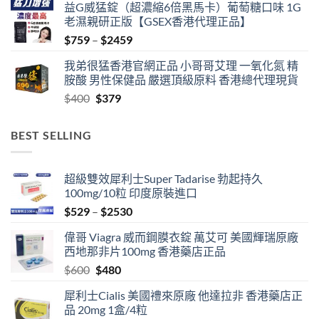
益G威猛錠（超濃縮6倍黑馬卡）葡萄糖口味 1G
老濕親研正版【GSEX香港代理正品】
Price
$
759
–
$
2459
range:
我弟很猛香港官網正品 小哥哥艾理 一氧化氮 精
$759
胺酸 男性保健品 嚴選頂級原料 香港總代理現貨
through
Original
Current
$
400
$
379
$2459
price
price
was:
is:
BEST SELLING
$400.
$379.
超級雙效犀利士Super Tadarise 勃起持久
100mg/10粒 印度原裝進口
Price
$
529
–
$
2530
range:
偉哥 Viagra 威而鋼膜衣錠 萬艾可 美國輝瑞原廠
$529
西地那非片100mg 香港藥店正品
through
Original
Current
$
600
$
480
$2530
price
price
犀利士Cialis 美國禮來原廠 他達拉非 香港藥店正
was:
is:
品 20mg 1盒/4粒
$600.
$480.