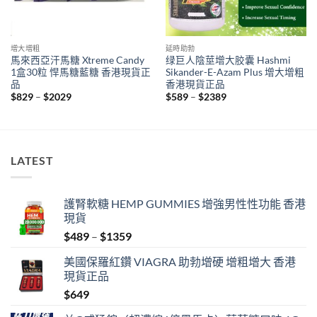
增大增粗
延時助勃
馬來西亞汗馬糖 Xtreme Candy
绿巨人陰莖增大胶囊 Hashmi
1盒30粒 悍馬糖藍糖 香港現貨正
Sikander-E-Azam Plus 增大增粗
品
香港現貨正品
Price
Price
$
829
–
$
2029
$
589
–
$
2389
range:
range:
$829
$589
through
through
$2029
$2389
LATEST
護腎軟糖 HEMP GUMMIES 增強男性性功能 香港
現貨
Price
$
489
–
$
1359
range:
美國保羅紅鑽 VIAGRA 助勃增硬 增粗增大 香港
$489
現貨正品
through
$
649
$1359