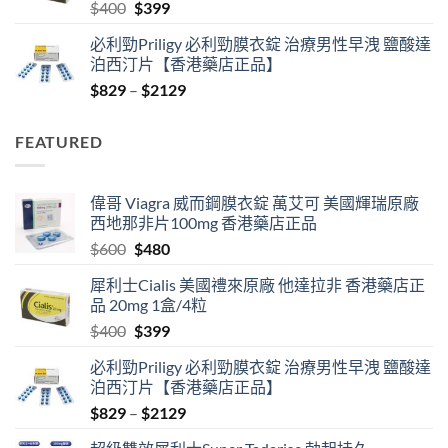
Original
Current
$
400
$
399
price
price
必利勁Priligy 必利勁膜衣錠 治療男性早洩 鹽酸達
was:
is:
泊西汀片【香港藥店正品】
$400.
$399.
Price
$
829
–
$
2129
range:
$829
FEATURED
through
$2129
偉哥 Viagra 威而鋼膜衣錠 萬艾可 美國輝瑞原廠
西地那非片100mg 香港藥店正品
Original
Current
$
600
$
480
price
price
犀利士Cialis 美國禮來原廠 他達拉非 香港藥店正
was:
is:
品 20mg 1盒/4粒
$600.
$480.
Original
Current
$
400
$
399
price
price
必利勁Priligy 必利勁膜衣錠 治療男性早洩 鹽酸達
was:
is:
泊西汀片【香港藥店正品】
$400.
$399.
Price
$
829
–
$
2129
range: