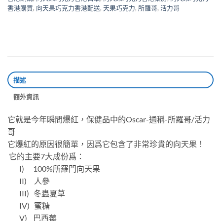
香港購買
,
向天果巧克力香港配送
,
天果巧克力
,
所羅哥
,
活力哥
描述
額外資訊
它就是今年瞬間爆紅，保健品中的Oscar-通稱-所羅哥/活力
哥
它爆紅的原因很簡單，因爲它包含了非常珍貴的向天果！
它的主要7大成份爲：
I) 100%所羅門向天果
II) 人參
III) 冬蟲夏草
IV) 蜜糖
V) 巴西莓