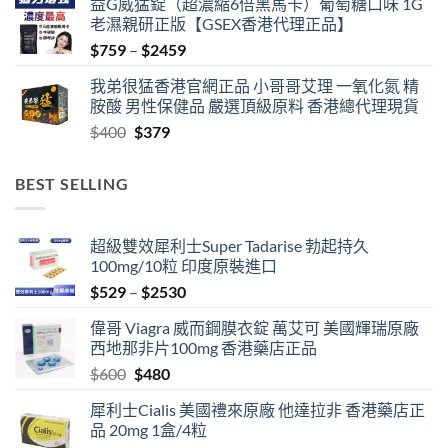
益G威猛錠（超濃縮6倍黑馬卡）葡萄糖口味 1G
老濕親研正版【GSEX香港代理正品】
Price
$
759
–
$
2459
range:
我弟很猛香港官網正品 小哥哥艾理 一氧化氮 精
$759
胺酸 男性保健品 嚴選頂級原料 香港總代理現貨
through
Original
Current
$
400
$
379
$2459
price
price
was:
is:
BEST SELLING
$400.
$379.
超級雙效犀利士Super Tadarise 勃起持久
100mg/10粒 印度原裝進口
Price
$
529
–
$
2530
range:
偉哥 Viagra 威而鋼膜衣錠 萬艾可 美國輝瑞原廠
$529
西地那非片100mg 香港藥店正品
through
Original
Current
$
600
$
480
$2530
price
price
犀利士Cialis 美國禮來原廠 他達拉非 香港藥店正
was:
is:
品 20mg 1盒/4粒
$600.
$480.