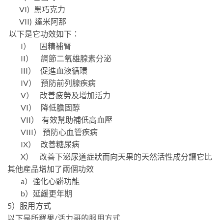
VI) 黑巧克力
VII) 達米阿那
以下是它功效如下：
I） 固精補腎
II） 調節二氧雄腺素分泌
III） 促進血液循環
IV） 預防前列腺疾病
V） 改善疲勞及增加活力
VI） 降低膽固醇
VII） 有效幫助補低高血壓
VIII） 預防心血管疾病
IX） 改善糖尿病
X） 改善下泌尿道症狀而向天果的天然活性成分讓它比
其他産品增加了兩個功效
a）強化心髒功能
b）延緩更年期
5）服用方式
以下是所羅果/活力哥的服用方式