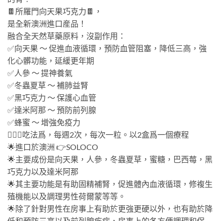
🍫所羅門向天果巧克力🍫，
是全新澳洲進口産品！
融合全天然草藥原料，沒副作用：
✅向天果 ～ 促進血液循環，預防血管阻塞，降低三高，強
化心髒功能，延緩更年期
✅人參 ～ 提神養氣
✅冬蟲夏草 ～ 補肺益腎
✅黑巧克力 ～ 保護心血管
✅達米阿那 ～ 預防前列腺
✅蜂蜜 ～ 增強免疫力
💁🏻‍♂吃法爲，每週2次，每次一粒。以2盒爲一個療程
🌟進口於澳洲 👉SOLOCO
🌟主要成份是向天果，人參，冬蟲夏草，蜜糖，巴西莓，黑
巧克力以及達米阿那
🌟其主要功能是有助固精補腎，促進體內血液循環，修複生
殖機能以及調理男性荷爾蒙等等。
🌟除了針對男性在房事上有助於更強更硬以外，也有助於降
低和預防三高以及前列腺疾病，房事上的各方便調理和保