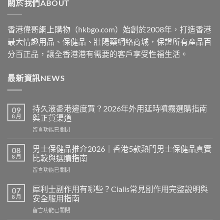
關於我們ABOUT
$2530
香港偉哥網上購物（hkbgo.com）始創於2008年，打造香港
最大情趣用品、保健品、壯陽藥網絡商城，保證所有產品百
分百正品，讓全香港港有需要的客戶享受性福生活。
最新資訊NEWS
持久液香港邊度買？2026年外用延時噴霧選購指南
09
8 月
與正貨渠道
在
留言功能已關閉
〈持
久
男士保健品推介2026｜香港5款熱門男士保健品真實
08
液
8 月
比較與選購指南
香
在
留言功能已關閉
港
〈男
邊
士
度
犀利士副作用有哪些？Cialis常見副作用完整說明與
07
保
買？
8 月
安全服用指南
健
2026
在
留言功能已關閉
品
年
〈犀
推