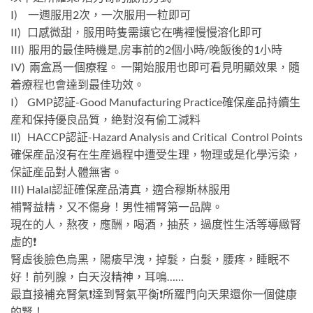
I) 一週服用2次，一次服用一粒即可
II) 口感微甜，服用時隻需讓它在嘴裡慢慢溶化即可
III) 服用的最佳時機是,房事前的2個小時/晚飯後的1小時
IV) 兩盒爲一個療程。 一開始服用也即可看見明顯效果，隨
着療程也會達到最佳功效。
I） GMP認証-Good Manufacturing Practice確保産品持續生
産和保持優良品質，絶對沒有偷工減料
II) HACCP認証-Hazard Analysis and Critical Control Points
確保産品沒有在生産過程中遭受生理，物理或是化學污染，
保証産品對人體無害。
III) Halal認証確保産品清真，適合穆斯林服用
補腎益精，又不傷身！男性補腎第一品牌。
現在的人，熬夜，應酬，喝酒，抽菸，過度性生活等導緻腎
虛的❗️
腎虛後臉色烏黑，陽痿早洩，掉髮，白髮，腰疼，睡眠不
好！前列腺，白天沒精神，耳鳴……
最直接補充腎氣❗️達到腎氣平衡❗️所羅門向天果還你一個健康
的腎！