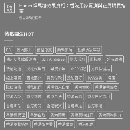
外
利
介
Hamer悍馬糖效果真相：香港用家實測與正貨購買指
06
用
士
2026
8 月
南
延
副
｜
時
在
留言功能已關閉
作
香
噴
〈Hamer
用
港
霧
悍
有
5
選
馬
熱點關注HOT
哪
款
購
糖
些？
熱
指
效
Cialis
門
南
果
常
男
ED
伐地那非
價格優惠
助勃延時
勃起功能障礙
與
真
見
士
正
相：
副
保
勃起功能障礙治療
印度Ambitree
增大增粗
壯陽藥
延時助勃
貨
香
作
健
渠
港
用
快速配送
授權代理商
早洩治療
正品保證
男性保健品
品
道〉
用
完
真
中
家
線上購買
西地那非
貨到付款
達泊西汀
防偽查詢
陽痿
整
實
實
說
比
測
陽痿治療
隱私配送
香港個人自用
香港價格
香港免稅額度
明
較
與
與
與
香港入境
香港到付
香港合法
香港官網
香港居民適用
正
安
選
貨
全
購
香港正品
香港海關
香港現貨
香港直送
香港網購
購
服
指
買
用
南〉
香港總代理
香港自取
香港藥房
香港藥物註冊
香港藥物進口
指
指
中
南〉
南〉
香港藥物銷售
香港衛生署
香港購買
香港配送
中
中