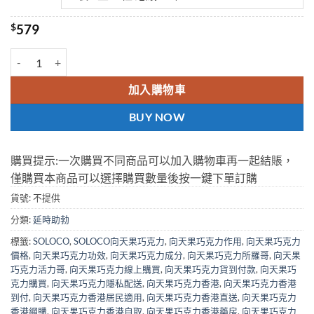
$
579
向天果巧克力 SOLOCO 黑巧克力 香港現貨正品 數量
加入購物車
BUY NOW
購買提示:一次購買不同商品可以加入購物車再一起結賬，
僅購買本商品可以選擇購買數量後按一鍵下單訂購
貨號:
不提供
分類:
延時助勃
標籤:
SOLOCO
,
SOLOCO向天果巧克力
,
向天果巧克力作用
,
向天果巧克力
價格
,
向天果巧克力功效
,
向天果巧克力成分
,
向天果巧克力所羅哥
,
向天果
巧克力活力哥
,
向天果巧克力線上購買
,
向天果巧克力貨到付款
,
向天果巧
克力購買
,
向天果巧克力隱私配送
,
向天果巧克力香港
,
向天果巧克力香港
到付
,
向天果巧克力香港居民適用
,
向天果巧克力香港直送
,
向天果巧克力
香港網購
,
向天果巧克力香港自取
,
向天果巧克力香港藥房
,
向天果巧克力