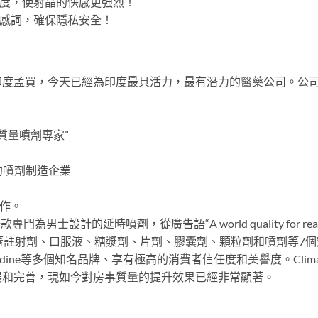
感度，使射晶的快感更強烈！
敏感詞，確保隱私安全！
總部在印度孟買，今天已經為印度最具活力，最有潛力的醫藥公司。公司
高質量噴劑專家”
的噴劑制造企業
合作。
一款專門為男士設計的延時噴劑，從廣告語“A world quality for
註射劑、口服液、糖漿劑、片劑、膠囊劑、顆粒劑和噴劑等7個劑型，旗下擁有
mintt，Vinodine等多個知名品牌、享有極高的消費者信任度和美譽度。Cl
展和完善，現如今對房事質量的提升效果已經非常顯著。