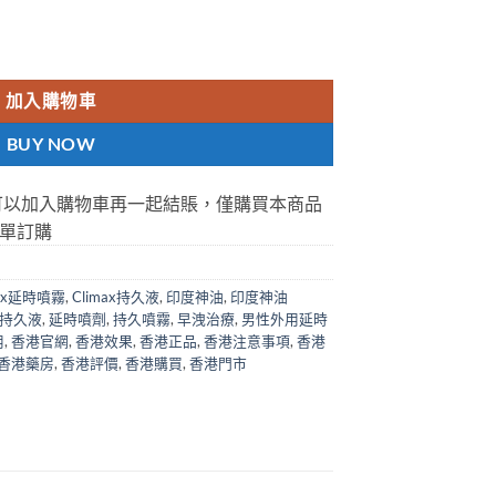
男士外用延時持久液 climax噴劑 香港總代理 數量
加入購物車
BUY NOW
可以加入購物車再一起結賬，僅購買本商品
單訂購
max延時噴霧
,
Climax持久液
,
印度神油
,
印度神油
持久液
,
延時噴劑
,
持久噴霧
,
早洩治療
,
男性外用延時
用
,
香港官網
,
香港效果
,
香港正品
,
香港注意事項
,
香港
香港藥房
,
香港評價
,
香港購買
,
香港門市