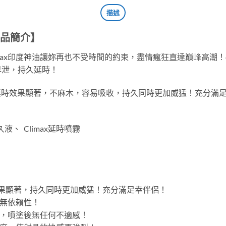
描述
商品簡介】
limax印度神油讓妳再也不受時間的約束，盡情瘋狂直達巔峰高潮！
早泄，持久延時！
制,延時效果顯著，不麻木，容易吸收，持久同時更加威猛！充分滿足幸
久液、 Climax延時噴霧
延時效果顯著，持久同時更加威猛！充分滿足幸伴侶！
，無依賴性！
激，噴塗後無任何不適感！