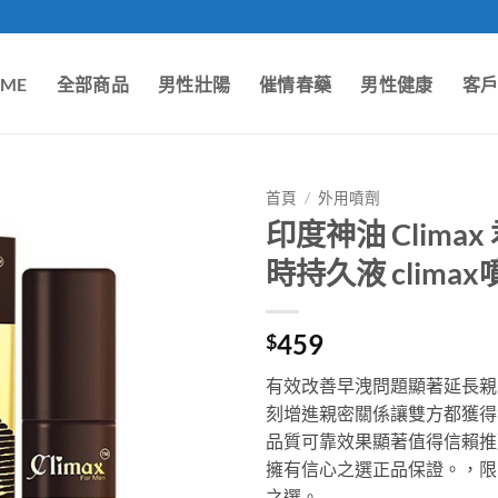
ME
全部商品
男性壯陽
催情春藥
男性健康
客
首頁
/
外用噴劑
印度神油 Clim
時持久液 clima
459
$
有效改善早洩問題顯著延長親
刻增進親密關係讓雙方都獲得
品質可靠效果顯著值得信賴推
擁有信心之選正品保證。，限
之選。