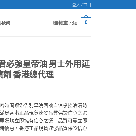
登入 / 註冊
0
戶服務
購物車 /
$
0
ax 君必強皇帝油 男士外用延
x噴劑 香港總代理
密時間讓您告別早洩困擾自信掌控浪漫時
滿足香港正品現貨速發品質保證信心之選
薦選購立即擁有信心之選。品質可靠立即
時優惠，香港正品現貨速發品質保證信心