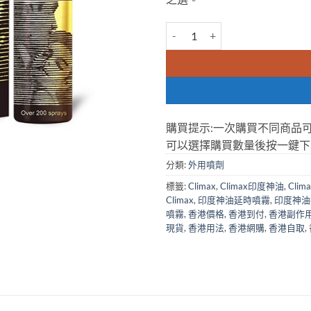
印度神油 Climax 君必強皇帝油 
購買提示:一次購買不同商品
可以選擇購買數量後按一鍵下
分類:
外用噴劑
標籤:
Climax
,
Climax印度神油
,
Cli
Climax
,
印度神油延時噴霧
,
印度神油
噴霧
,
香港價格
,
香港到付
,
香港副作
現貨
,
香港用法
,
香港網購
,
香港自取
,