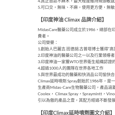
4.真正首款不麻木，最大程度維持規頭敏
5.可口交，無味、不麻，使用更方便，無
【印度神油 Climax 品牌介紹】
MidasCare醫藥公司成立於1986，
費者。
公司榮譽：
1.創始人巴麗吉.班德胡.古普塔博士獲得“
2.印度神油的醫藥公司之一以及行業領導者
3.印度神油一家獲WTO世界衛生組織認證
4.超過1000人的團隊在世界各地工作
5.與世界最成功的醫藥和快消品公司愉快
Climax延時噴劑 Spray創始於1986年，是
生產商Midas-Care生物醫藥公司，產品涵蓋
Coolex， Climax Spray，Spray
引以為傲的產品之壹，其配方經過不斷發
【印度Climax延時噴劑圖文介紹】