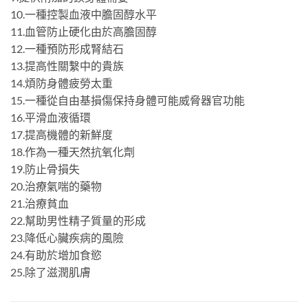
10.一種控製血液中膽固醇水平
11.血管防止硬化由於高膽固醇
12.一種預防形成腎結石
13.提高性關繫中的貴族
14.煩防身體疲勞太重
15.一種從自由基損傷保持身體可能威脅器官功能
16.平滑血液循環
17.提高機體的新鮮度
18.作為一種天然抗氧化劑
19.防止骨損失
20.治療氣喘的藥物
21.治療貧血
22.幫助男性精子質量的形成
23.降低心臟疾病的風險
24.有助於增加食慾
25.除了滋潤肌膚