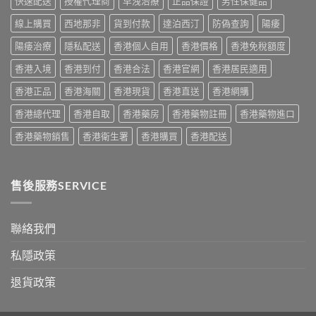
快速配送
授權代理商
早洩治療
正品保證
男性保健品
指
指
香
用
南〉
南〉
港
線上購買
西地那非
貨到付款
達泊西汀
防偽查詢
陽痿
心
中
中
用
得
家
陽痿治療
隱私配送
香港個人自用
香港價格
香港免稅額度
與
必
購
香港入境
香港到付
香港合法
香港官網
香港居民適用
讀
買
用
建
香港正品
香港海關
香港現貨
香港直送
香港網購
法
議〉
用
中
香港總代理
香港自取
香港藥房
香港藥物註冊
香港藥物進口
量
完
香港藥物銷售
香港衛生署
香港購買
香港配送
整
教
學〉
中
售後服務SERVICE
聯絡我們
私隱政策
退貨政策