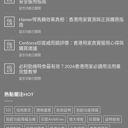
8 月
安全服用指南
在
留言功能已關閉
〈犀
利
Hamer悍馬糖效果真相：香港用家實測與正貨購買指
06
士
8 月
南
副
在
留言功能已關閉
作
〈Hamer
用
悍
有
Cenforce印度威而鋼評價：香港用家真實服用心得與
06
馬
哪
8 月
購買建議
糖
些？
在
留言功能已關閉
效
Cialis
〈Cenforce
果
常
印
真
必利勁幾時食最有效？2026香港用家必讀用法用量
05
見
度
相：
8 月
完整教學
副
威
香
作
在
留言功能已關閉
而
港
用
〈必
鋼
用
完
利
評
家
整
勁
熱點關注HOT
價：
實
說
幾
香
測
明
時
港
與
與
食
用
正
ED
伐地那非
價格優惠
助勃延時
勃起功能障礙
安
最
家
貨
全
有
真
購
勃起功能障礙治療
印度Ambitree
增大增粗
壯陽藥
延時助勃
服
效？
實
買
用
2026
服