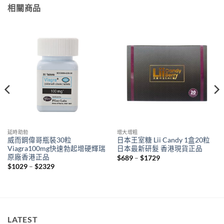
相關商品
延時助勃
增大增粗
威而鋼偉哥瓶裝30粒
日本王室糖 Lii Candy 1盒20粒
Viagra100mg快速勃起增硬輝瑞
日本最新研髮 香港現貨正品
原廠香港正品
Price
$
689
–
$
1729
range:
Price
$
1029
–
$
2329
$689
range:
through
$1029
$1729
through
$2329
LATEST