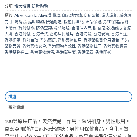
分類:
增大增粗
,
延時助勃
標籤:
Akiyo Candy
,
Akiyo能量糖
,
印尼精力糖
,
印尼紫糖
,
增大增粗
,
增強精
力
,
壯陽補腎
,
延時助勃
,
快速配送
,
授權代理商
,
正品保證
,
男性保健品
,
線
上購買
,
貨到付款
,
防偽查詢
,
隱私配送
,
香港個人自用
,
香港免稅額度
,
香港
入境
,
香港到付
,
香港合法
,
香港居民適用
,
香港海關
,
香港現貨
,
香港直送
,
香港網購
,
香港自取
,
香港藥房
,
香港藥物使用
,
香港藥物副作用報告
,
香港
藥物品質
,
香港藥物安全
,
香港藥物有效性
,
香港藥物註冊
,
香港藥物購買
,
香港藥物進口
,
香港藥物銷售
,
香港衛生署
,
香港購買
,
香港配送
描述
額外資訊
100％原裝正品，天然無副－作用，滋明補身，男性服用。
風靡亞洲的進口akiyo奇跡糖：男性用保健食品，含化。效
果奇佳、持久3－7天，天然産品，效果會好得你意外的，無