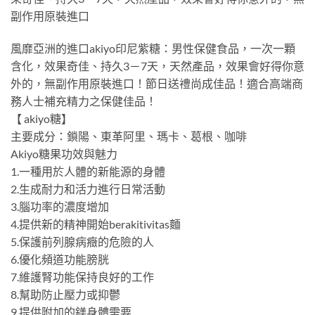
副作用原裝進口
風靡亞洲的進口akiyo印尼紫糖：男性保健食品，一次一顆
含化，效果奇佳、持久3－7天，天然產品，效果會好得你意
外的，無副作用原裝進口！節日送禮尚成佳品！適合高端商
務人士補充精力之保健佳品！
【 akiyo糖】
主要成分：鎖陽、東革阿里、瑪卡、葛根、咖啡
Akiyo糖果功效與魅力
1.一種用於人體的新能源的身體
2.生成耐力和活力進行日常活動
3.腦功率的濃度增加
4.提供新的精神開始berakitivitas麵
5.保護前列腺病癥的危險的人
6.優化頻道功能膀胱
7.維護腎功能保持良好的工作
8.幫助防止壓力或抑鬱
9.提供附加的鎂身體需要