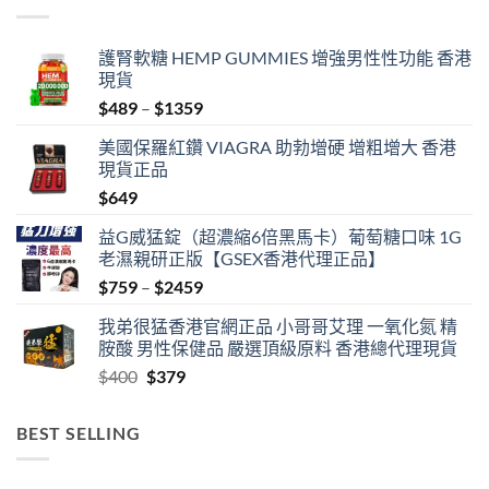
護腎軟糖 HEMP GUMMIES 增強男性性功能 香港
現貨
Price
$
489
–
$
1359
range:
美國保羅紅鑽 VIAGRA 助勃增硬 增粗增大 香港
$489
現貨正品
through
$
649
$1359
益G威猛錠（超濃縮6倍黑馬卡）葡萄糖口味 1G
老濕親研正版【GSEX香港代理正品】
Price
$
759
–
$
2459
range:
我弟很猛香港官網正品 小哥哥艾理 一氧化氮 精
$759
胺酸 男性保健品 嚴選頂級原料 香港總代理現貨
through
Original
Current
$
400
$
379
$2459
price
price
was:
is:
BEST SELLING
$400.
$379.