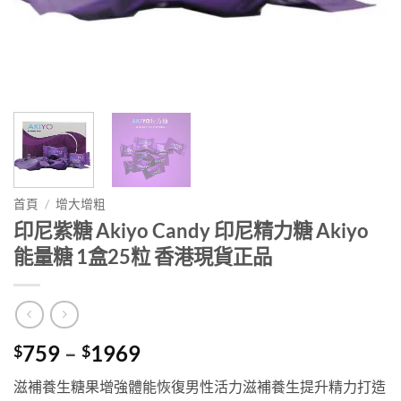
首頁
/
增大增粗
印尼紫糖 Akiyo Candy 印尼精力糖 Akiyo
能量糖 1盒25粒 香港現貨正品
Price
759
–
1969
$
$
range:
滋補養生糖果增強體能恢復男性活力滋補養生提升精力打造
$759