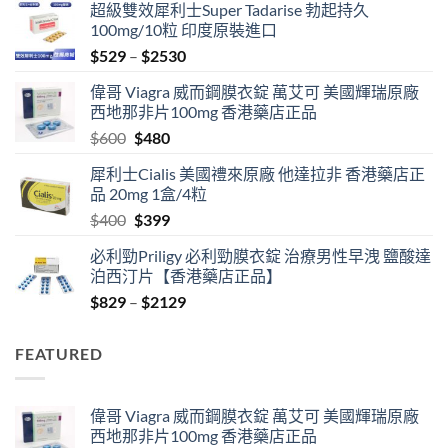
超級雙效犀利士Super Tadarise 勃起持久
100mg/10粒 印度原裝進口
Price
$
529
–
$
2530
range:
偉哥 Viagra 威而鋼膜衣錠 萬艾可 美國輝瑞原廠
$529
西地那非片100mg 香港藥店正品
through
Original
Current
$
600
$
480
$2530
price
price
犀利士Cialis 美國禮來原廠 他達拉非 香港藥店正
was:
is:
品 20mg 1盒/4粒
$600.
$480.
Original
Current
$
400
$
399
price
price
必利勁Priligy 必利勁膜衣錠 治療男性早洩 鹽酸達
was:
is:
泊西汀片【香港藥店正品】
$400.
$399.
Price
$
829
–
$
2129
range:
$829
FEATURED
through
$2129
偉哥 Viagra 威而鋼膜衣錠 萬艾可 美國輝瑞原廠
西地那非片100mg 香港藥店正品