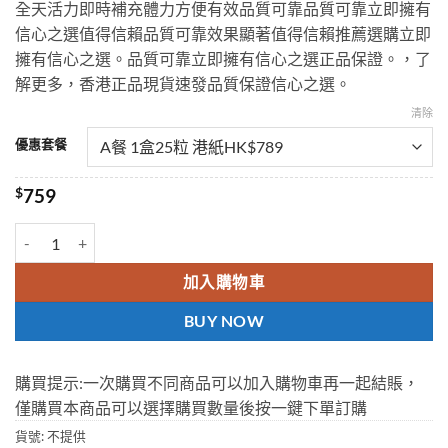
全天活力即時補充體力方便有效品質可靠品質可靠立即擁有
through
信心之選值得信賴品質可靠效果顯著值得信賴推薦選購立即
$1969
擁有信心之選。品質可靠立即擁有信心之選正品保證。，了
解更多，香港正品現貨速發品質保證信心之選。
清除
優惠套餐
$
759
印尼紫糖 Akiyo Candy 印尼精力糖 Akiyo能量糖 1盒25粒 香港現貨正
加入購物車
BUY NOW
購買提示:一次購買不同商品可以加入購物車再一起結賬，
僅購買本商品可以選擇購買數量後按一鍵下單訂購
貨號:
不提供