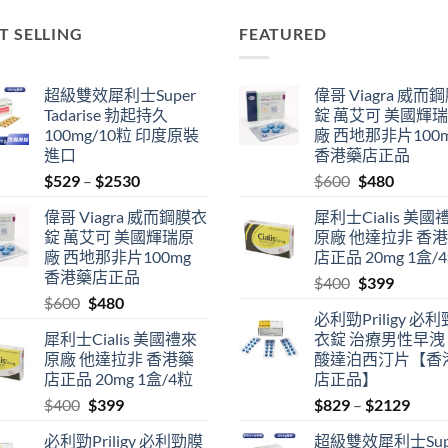
T SELLING
FEATURED
超級雙效犀利士Super
偉哥 Viagra 威而
Tadarise 勃起持久
錠 萬艾可 美國輝
100mg/10粒 印度原裝
廠 西地那非片100
進口
香港藥店正品
Price
Original
Current
$
529
–
$
2530
$
600
$
480
range:
price
price
偉哥 Viagra 威而鋼膜衣
犀利士Cialis 美國
$529
was:
is:
錠 萬艾可 美國輝瑞原
原廠 他達拉非 香
through
$600.
$480.
廠 西地那非片100mg
店正品 20mg 1盒/
$2530
香港藥店正品
Original
Current
$
400
$
399
Original
Current
$
600
$
480
price
price
必利勁Priligy 必
price
price
was:
is:
犀利士Cialis 美國禮來
衣錠 治療男性早洩
was:
is:
$400.
$399.
原廠 他達拉非 香港藥
酸達泊西汀片【香
$600.
$480.
店正品 20mg 1盒/4粒
店正品】
Original
Current
Price
$
400
$
399
$
829
–
$
2129
price
price
range
必利勁Priligy 必利勁膜
超級雙效犀利士Sup
was:
is:
$829