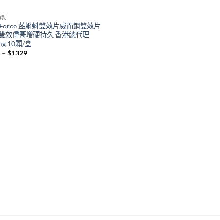
助勃
gaForce 藍蝌蚪雙效片威而鋼雙效片
雙效偉哥增硬持久 香港總代理
mg 10顆/盒
Price
9
–
$
1329
range:
$389
through
$1329