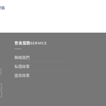
ugh
through
原裝
9
$2530
:
ugh
0
售後服務SERVICE
聯絡我們
私隱政策
退貨政策
療
買