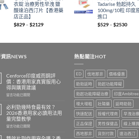
衣錠 治療男性早洩 鹽
Tadarise 勃起持久
$400.
$399.
thro
酸達泊西汀片【香港藥
100mg/10粒 印度
$212
店正品】
進口
Price
Price
$
829
–
$
2129
$
529
–
$
2530
range:
range
$829
$529
through
thro
$2129
$253
資訊NEWS
熱點關注HOT
ED
伐地那非
價格優惠
Cenforce印度威而鋼評
價：香港用家真實服用心
助勃延時
勃起功能障礙
得與購買建議
勃起功能障礙治療
印度Ambitree
在
留言功能已關閉
〈Cenforce
增大增粗
壯陽藥
延時助勃
印
必利勁幾時食最有效？
度
2026香港用家必讀用法用
快速配送
授權代理商
早洩治
威
量完整教學
而
正品保證
男性保健品
線上購
在
鋼
留言功能已關閉
〈必
評
西地那非
貨到付款
達泊西汀
利
價：
雙效片副作用安全嗎？香