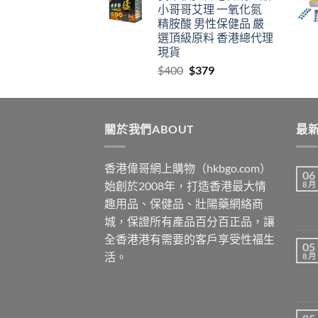
小哥哥艾理 一氧化氮
through
精胺酸 男性保健品 嚴
$2459
選頂級原料 香港總代理
現貨
Original
Current
$
400
$
379
price
price
was:
is:
$400.
$379.
關於我們ABOUT
最新
香港偉哥網上購物（hkbgo.com）
06
始創於2008年，打造香港最大情
8 月
趣用品、保健品、壯陽藥網絡商
城，保證所有產品百分百正品，讓
全香港港有需要的客戶享受性福生
05
活。
8 月