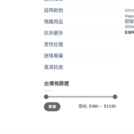
延時助勃
延時
Ve
超強
情趣用品
200
$
38
抗孕避孕
男性壯陽
迷情春藥
風濕抗癌
由價格篩選
最
最
價格:
$380
—
$1330
篩選
低
高
價
價
格
格