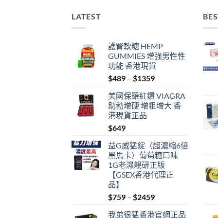
LATEST
BES
護腎軟糖 HEMP
GUMMIES 增強男性性
功能 香港現貨
Price
$
489
–
$
1359
range:
美國保羅紅鑽 VIAGRA
$489
助勃增硬 增粗增大 香
through
港現貨正品
$1359
$
649
益G威猛錠（超濃縮6倍
黑馬卡）葡萄糖口味
1G老濕親研正版
【GSEX香港代理正
品】
Price
$
759
–
$
2459
range:
我弟很猛香港官網正品
$759