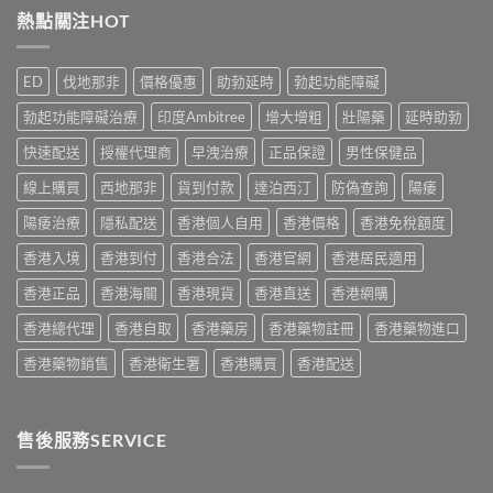
家
貨
片
熱點關注HOT
有
真
購
副
效？
實
買
作
2026
服
指
用
香
用
ED
伐地那非
價格優惠
助勃延時
勃起功能障礙
南〉
安
港
心
中
全
用
得
勃起功能障礙治療
印度Ambitree
增大增粗
壯陽藥
延時助勃
嗎？
家
與
香
必
快速配送
授權代理商
早洩治療
正品保證
男性保健品
購
港
讀
買
用
線上購買
西地那非
貨到付款
達泊西汀
防偽查詢
陽痿
用
建
家
法
議〉
真
陽痿治療
隱私配送
香港個人自用
香港價格
香港免稅額度
用
中
實
量
香港入境
香港到付
香港合法
香港官網
香港居民適用
服
完
用
整
香港正品
香港海關
香港現貨
香港直送
香港網購
經
教
驗
學〉
香港總代理
香港自取
香港藥房
香港藥物註冊
香港藥物進口
與
中
安
香港藥物銷售
香港衛生署
香港購買
香港配送
全
購
買
指
售後服務SERVICE
南〉
中