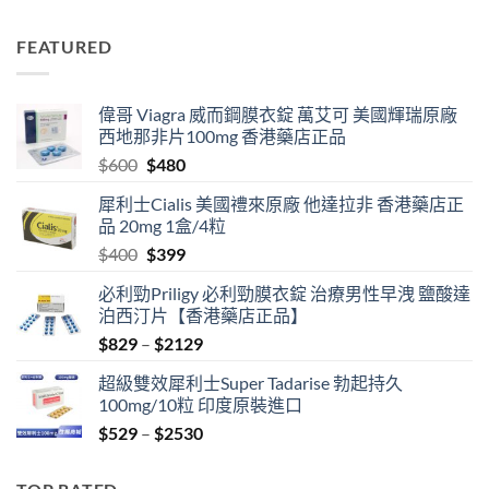
range:
$829
FEATURED
through
$2129
偉哥 Viagra 威而鋼膜衣錠 萬艾可 美國輝瑞原廠
西地那非片100mg 香港藥店正品
Original
Current
$
600
$
480
price
price
犀利士Cialis 美國禮來原廠 他達拉非 香港藥店正
was:
is:
品 20mg 1盒/4粒
$600.
$480.
Original
Current
$
400
$
399
price
price
必利勁Priligy 必利勁膜衣錠 治療男性早洩 鹽酸達
was:
is:
泊西汀片【香港藥店正品】
$400.
$399.
Price
$
829
–
$
2129
range:
超級雙效犀利士Super Tadarise 勃起持久
$829
100mg/10粒 印度原裝進口
through
Price
$
529
–
$
2530
$2129
range:
$529