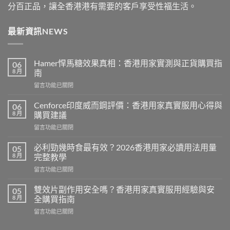
分百正品，讓全香港港有需要的客戶享受性福生活。
最新資訊NEWS
Hamer悍馬糖效果真相：香港用家實測與正貨購買指
06
8 月
南
在
留言功能已關閉
〈Hamer
悍
Cenforce印度威而鋼評價：香港用家真實服用心得與
06
馬
8 月
購買建議
糖
在
留言功能已關閉
效
〈Cenforce
果
印
真
必利勁幾時食最有效？2026香港用家必讀用法用量
05
度
相：
8 月
完整教學
威
香
在
留言功能已關閉
而
港
〈必
鋼
用
利
評
雙效片副作用安全嗎？香港用家真實服用經驗與安
05
家
勁
價：
8 月
全購買指南
實
幾
香
測
在
留言功能已關閉
時
港
與
〈雙
食
用
正
效
最