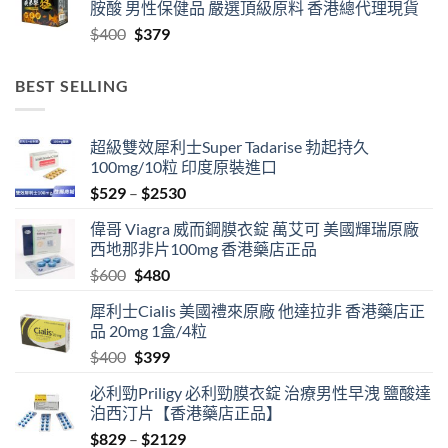
胺酸 男性保健品 嚴選頂級原料 香港總代理現貨
through
Original
Current
$
400
$
379
$2459
price
price
was:
is:
BEST SELLING
$400.
$379.
超級雙效犀利士Super Tadarise 勃起持久
100mg/10粒 印度原裝進口
Price
$
529
–
$
2530
range:
偉哥 Viagra 威而鋼膜衣錠 萬艾可 美國輝瑞原廠
$529
西地那非片100mg 香港藥店正品
through
Original
Current
$
600
$
480
$2530
price
price
犀利士Cialis 美國禮來原廠 他達拉非 香港藥店正
was:
is:
品 20mg 1盒/4粒
$600.
$480.
Original
Current
$
400
$
399
price
price
必利勁Priligy 必利勁膜衣錠 治療男性早洩 鹽酸達
was:
is:
泊西汀片【香港藥店正品】
$400.
$399.
Price
$
829
–
$
2129