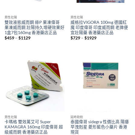
男性壯陽
男性壯陽
雙效液態威而鋼 綠P 果凍偉哥
威格拉VIGORA 100mg 德國紅
果凍威而鋼 壯陽持久增硬效果好
魔 印度偉哥 印度威而鋼 老牌便
1盒7包160mg 香港藥店正品
宜壯陽藥 香港藥店正品
Price
Price
$
459
–
$
1129
$
729
–
$
1929
range:
range:
$459
$729
through
through
$1129
$1929
男性壯陽
延時助勃
卡瑪格 雙效萬艾可 Super
泰國偉哥 sidegra 性價比高 陽痿
KAMAGRA 160mg 印度偉哥 超
早洩剋星 菱形藍色小藥片 香港
級威而鋼 香港藥店正品
現貨