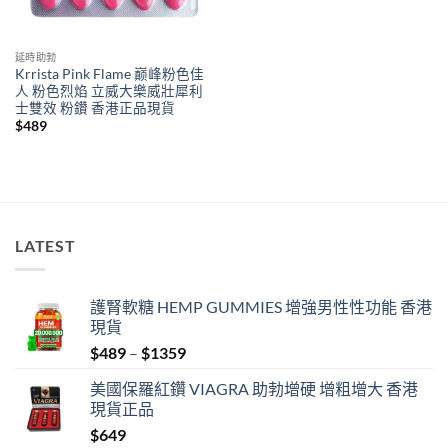
延時助勃
Krrista Pink Flame 巅峰粉色佳
人 粉色烈焰 立威大樂威壯犀利
士雙效 粉鑽 香港正品現貨
$
489
LATEST
護腎軟糖 HEMP GUMMIES 增強男性性功能 香港
現貨
Price
$
489
–
$
1359
range:
美國保羅紅鑽 VIAGRA 助勃增硬 增粗增大 香港
$489
現貨正品
through
$
649
$1359