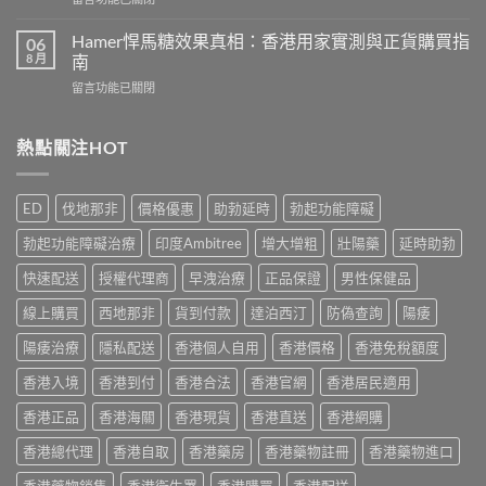
品
年
〈犀
推
外
利
介
Hamer悍馬糖效果真相：香港用家實測與正貨購買指
06
用
士
2026
8 月
南
延
副
｜
時
在
留言功能已關閉
作
香
噴
〈Hamer
用
港
霧
悍
有
5
選
馬
熱點關注HOT
哪
款
購
糖
些？
熱
指
效
Cialis
門
南
果
常
男
ED
伐地那非
價格優惠
助勃延時
勃起功能障礙
與
真
見
士
正
相：
副
保
勃起功能障礙治療
印度Ambitree
增大增粗
壯陽藥
延時助勃
貨
香
作
健
渠
港
用
快速配送
授權代理商
早洩治療
正品保證
男性保健品
品
道〉
用
完
真
中
家
線上購買
西地那非
貨到付款
達泊西汀
防偽查詢
陽痿
整
實
實
說
比
測
陽痿治療
隱私配送
香港個人自用
香港價格
香港免稅額度
明
較
與
與
與
香港入境
香港到付
香港合法
香港官網
香港居民適用
正
安
選
貨
全
購
香港正品
香港海關
香港現貨
香港直送
香港網購
購
服
指
買
用
南〉
香港總代理
香港自取
香港藥房
香港藥物註冊
香港藥物進口
指
指
中
南〉
南〉
香港藥物銷售
香港衛生署
香港購買
香港配送