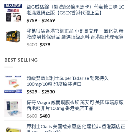
益G威猛錠（超濃縮6倍黑馬卡）葡萄糖口味 1G
老濕親研正版【GSEX香港代理正品】
Price
$
759
–
$
2459
range:
我弟很猛香港官網正品 小哥哥艾理 一氧化氮 精
$759
胺酸 男性保健品 嚴選頂級原料 香港總代理現貨
through
Original
Current
$
400
$
379
$2459
price
price
was:
is:
BEST SELLING
$400.
$379.
超級雙效犀利士Super Tadarise 勃起持久
100mg/10粒 印度原裝進口
Price
$
529
–
$
2530
range:
偉哥 Viagra 威而鋼膜衣錠 萬艾可 美國輝瑞原廠
$529
西地那非片100mg 香港藥店正品
through
Original
Current
$
600
$
480
$2530
price
price
犀利士Cialis 美國禮來原廠 他達拉非 香港藥店正
was:
is: