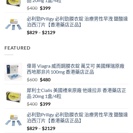
品 20mg 1盒/4粒
$600.
$480.
Original
Current
$
400
$
399
price
price
必利勁Priligy 必利勁膜衣錠 治療男性早洩 鹽酸達
was:
is:
泊西汀片【香港藥店正品】
$400.
$399.
Price
$
829
–
$
2129
range:
$829
FEATURED
through
$2129
偉哥 Viagra 威而鋼膜衣錠 萬艾可 美國輝瑞原廠
西地那非片100mg 香港藥店正品
Original
Current
$
600
$
480
price
price
犀利士Cialis 美國禮來原廠 他達拉非 香港藥店正
was:
is:
品 20mg 1盒/4粒
$600.
$480.
Original
Current
$
400
$
399
price
price
必利勁Priligy 必利勁膜衣錠 治療男性早洩 鹽酸達
was:
is:
泊西汀片【香港藥店正品】
$400.
$399.
Price
$
829
–
$
2129