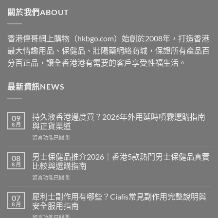
through
關於我們ABOUT
$2530
香港偉哥網上購物（hkbgo.com）始創於2008年，打造香港
最大情趣用品、保健品、壯陽藥網絡商城，保證所有產品百
分百正品，讓全香港港有需要的客戶享受性福生活。
最新資訊NEWS
持久液香港邊度買？2026年外用延時噴霧選購指南
09
8 月
與正貨渠道
在
留言功能已關閉
〈持
久
男士保健品推介2026｜香港5款熱門男士保健品真實
08
液
8 月
比較與選購指南
香
在
留言功能已關閉
港
〈男
邊
士
度
犀利士副作用有哪些？Cialis常見副作用完整說明與
07
保
買？
8 月
安全服用指南
健
2026
在
留言功能已關閉