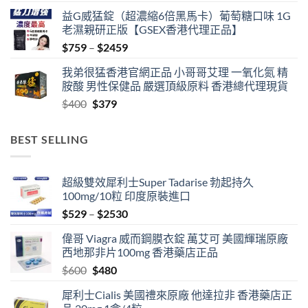
益G威猛錠（超濃縮6倍黑馬卡）葡萄糖口味 1G
老濕親研正版【GSEX香港代理正品】
Price
$
759
–
$
2459
range:
我弟很猛香港官網正品 小哥哥艾理 一氧化氮 精
$759
胺酸 男性保健品 嚴選頂級原料 香港總代理現貨
through
Original
Current
$
400
$
379
$2459
price
price
was:
is:
BEST SELLING
$400.
$379.
超級雙效犀利士Super Tadarise 勃起持久
100mg/10粒 印度原裝進口
Price
$
529
–
$
2530
range:
偉哥 Viagra 威而鋼膜衣錠 萬艾可 美國輝瑞原廠
$529
西地那非片100mg 香港藥店正品
through
Original
Current
$
600
$
480
$2530
price
price
犀利士Cialis 美國禮來原廠 他達拉非 香港藥店正
was:
is: