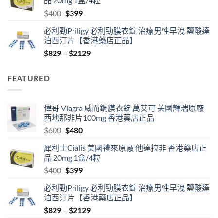
品 20mg 1盒/4粒
$600.
$480.
Original
Current
$
400
$
399
price
price
必利勁Priligy 必利勁膜衣錠 治療男性早洩 鹽酸達
was:
is:
泊西汀片【香港藥店正品】
$400.
$399.
Price
$
829
–
$
2129
range:
$829
FEATURED
through
$2129
偉哥 Viagra 威而鋼膜衣錠 萬艾可 美國輝瑞原廠
西地那非片100mg 香港藥店正品
Original
Current
$
600
$
480
price
price
犀利士Cialis 美國禮來原廠 他達拉非 香港藥店正
was:
is:
品 20mg 1盒/4粒
$600.
$480.
Original
Current
$
400
$
399
price
price
必利勁Priligy 必利勁膜衣錠 治療男性早洩 鹽酸達
was:
is:
泊西汀片【香港藥店正品】
$400.
$399.
Price
$
829
–
$
2129