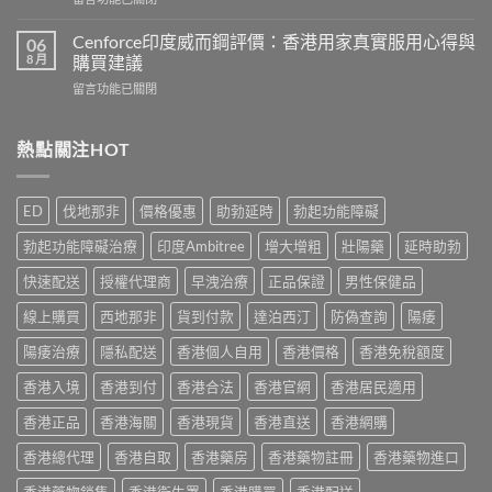
作
香
〈Hamer
用
港
悍
有
Cenforce印度威而鋼評價：香港用家真實服用心得與
06
5
馬
哪
8 月
購買建議
款
糖
些？
熱
在
留言功能已關閉
效
Cialis
門
〈Cenforce
果
常
男
印
真
見
士
度
熱點關注HOT
相：
副
保
威
香
作
健
而
港
用
品
鋼
用
完
ED
伐地那非
價格優惠
助勃延時
勃起功能障礙
真
評
家
整
實
價：
實
說
勃起功能障礙治療
印度Ambitree
增大增粗
壯陽藥
延時助勃
比
香
測
明
較
港
與
快速配送
授權代理商
早洩治療
正品保證
男性保健品
與
與
用
正
安
選
家
線上購買
西地那非
貨到付款
達泊西汀
防偽查詢
陽痿
貨
全
購
真
購
服
指
實
陽痿治療
隱私配送
香港個人自用
香港價格
香港免稅額度
買
用
南〉
服
指
指
中
香港入境
香港到付
香港合法
香港官網
香港居民適用
用
南〉
南〉
心
中
中
香港正品
香港海關
香港現貨
香港直送
香港網購
得
與
香港總代理
香港自取
香港藥房
香港藥物註冊
香港藥物進口
購
買
香港藥物銷售
香港衛生署
香港購買
香港配送