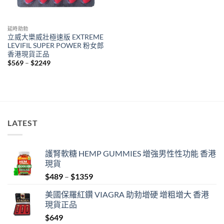
延時助勃
立威大樂威壯極速版 EXTREME
LEVIFIL SUPER POWER 粉女郎
香港現貨正品
Price
$
569
–
$
2249
range:
$569
through
$2249
LATEST
護腎軟糖 HEMP GUMMIES 增強男性性功能 香港
現貨
Price
$
489
–
$
1359
range:
美國保羅紅鑽 VIAGRA 助勃增硬 增粗增大 香港
$489
現貨正品
through
$
649
$1359