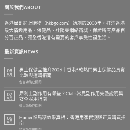
through
關於我們ABOUT
$2530
香港偉哥網上購物（hkbgo.com）始創於2008年，打造香港
最大情趣用品、保健品、壯陽藥網絡商城，保證所有產品百
分百正品，讓全香港港有需要的客戶享受性福生活。
最新資訊NEWS
男士保健品推介2026｜香港5款熱門男士保健品真實
08
8 月
比較與選購指南
在
留言功能已關閉
〈男
士
犀利士副作用有哪些？Cialis常見副作用完整說明與
07
保
8 月
安全服用指南
健
在
留言功能已關閉
品
〈犀
推
利
介
Hamer悍馬糖效果真相：香港用家實測與正貨購買指
06
士
2026
8 月
南
副
｜
在
留言功能已關閉