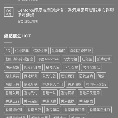
作
香
〈Hamer
用
港
悍
有
Cenforce印度威而鋼評價：香港用家真實服用心得與
06
5
馬
哪
8 月
購買建議
款
糖
些？
熱
在
留言功能已關閉
效
Cialis
門
〈Cenforce
果
常
男
印
真
見
士
度
熱點關注HOT
相：
副
保
威
香
作
健
而
港
用
品
鋼
用
完
ED
伐地那非
價格優惠
助勃延時
勃起功能障礙
真
評
家
整
實
價：
實
說
勃起功能障礙治療
印度Ambitree
增大增粗
壯陽藥
延時助勃
比
香
測
明
較
港
與
快速配送
授權代理商
早洩治療
正品保證
男性保健品
與
與
用
正
安
選
家
線上購買
西地那非
貨到付款
達泊西汀
防偽查詢
陽痿
貨
全
購
真
購
服
指
實
陽痿治療
隱私配送
香港個人自用
香港價格
香港免稅額度
買
用
南〉
服
指
指
中
香港入境
香港到付
香港合法
香港官網
香港居民適用
用
南〉
南〉
心
中
中
香港正品
香港海關
香港現貨
香港直送
香港網購
得
與
香港總代理
香港自取
香港藥房
香港藥物註冊
香港藥物進口
購
買
香港藥物銷售
香港衛生署
香港購買
香港配送