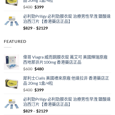
品 20mg 1盒/4粒
$600.
$480.
Original
Current
$
400
$
399
price
price
必利勁Priligy 必利勁膜衣錠 治療男性早洩 鹽酸達
was:
is:
泊西汀片【香港藥店正品】
$400.
$399.
Price
$
829
–
$
2129
range:
$829
FEATURED
through
$2129
偉哥 Viagra 威而鋼膜衣錠 萬艾可 美國輝瑞原廠
西地那非片100mg 香港藥店正品
Original
Current
$
600
$
480
price
price
犀利士Cialis 美國禮來原廠 他達拉非 香港藥店正
was:
is:
品 20mg 1盒/4粒
$600.
$480.
Original
Current
$
400
$
399
price
price
必利勁Priligy 必利勁膜衣錠 治療男性早洩 鹽酸達
was:
is:
泊西汀片【香港藥店正品】
$400.
$399.
Price
$
829
–
$
2129