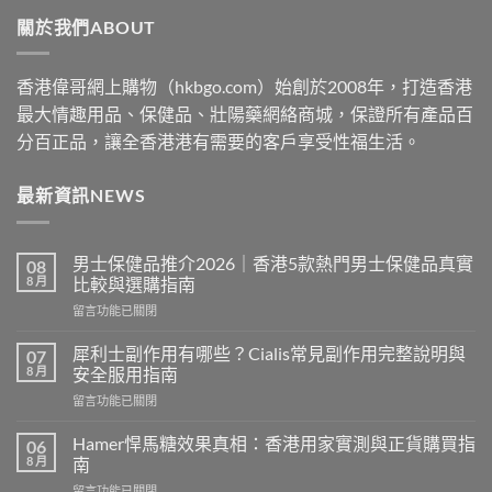
through
關於我們ABOUT
$2530
香港偉哥網上購物（hkbgo.com）始創於2008年，打造香港
最大情趣用品、保健品、壯陽藥網絡商城，保證所有產品百
分百正品，讓全香港港有需要的客戶享受性福生活。
最新資訊NEWS
男士保健品推介2026｜香港5款熱門男士保健品真實
08
8 月
比較與選購指南
在
留言功能已關閉
〈男
士
犀利士副作用有哪些？Cialis常見副作用完整說明與
07
保
8 月
安全服用指南
健
在
留言功能已關閉
品
〈犀
推
利
介
Hamer悍馬糖效果真相：香港用家實測與正貨購買指
06
士
2026
8 月
南
副
｜
在
留言功能已關閉