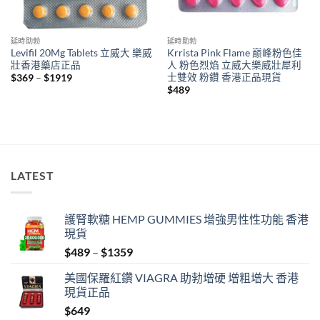
延時助勃
延時助勃
Levifil 20Mg Tablets 立威大 樂威
Krrista Pink Flame 巅峰粉色佳
壯香港藥店正品
人 粉色烈焰 立威大樂威壯犀利
士雙效 粉鑽 香港正品現貨
Price
$
369
–
$
1919
range:
$
489
$369
through
$1919
LATEST
護腎軟糖 HEMP GUMMIES 增強男性性功能 香港
現貨
Price
$
489
–
$
1359
range:
美國保羅紅鑽 VIAGRA 助勃增硬 增粗增大 香港
$489
現貨正品
through
$
649
$1359