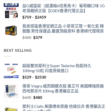
益G威猛錠（超濃縮6倍黑馬卡）葡萄糖口味 1G
老濕親研正版【GSEX香港代理正品】
Price
$
759
–
$
2459
range:
我弟很猛香港官網正品 小哥哥艾理 一氧化氮 精
$759
胺酸 男性保健品 嚴選頂級原料 香港總代理現貨
through
Original
Current
$
400
$
379
$2459
price
price
was:
is:
BEST SELLING
$400.
$379.
超級雙效犀利士Super Tadarise 勃起持久
100mg/10粒 印度原裝進口
Price
$
529
–
$
2530
range:
偉哥 Viagra 威而鋼膜衣錠 萬艾可 美國輝瑞原廠
$529
西地那非片100mg 香港藥店正品
through
Original
Current
$
600
$
480
$2530
price
price
犀利士Cialis 美國禮來原廠 他達拉非 香港藥店正
was:
is: