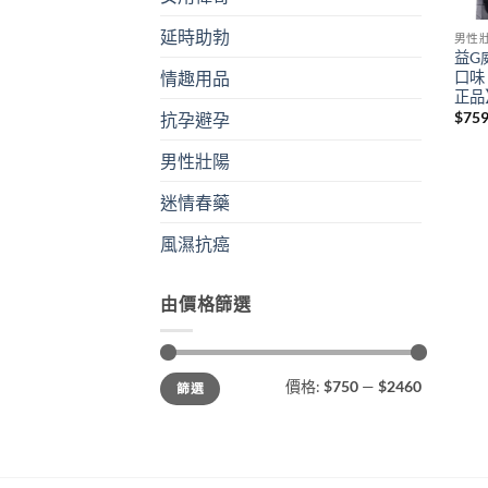
延時助勃
男性
益G
口味
情趣用品
正品
$
75
抗孕避孕
男性壯陽
迷情春藥
風濕抗癌
由價格篩選
最
最
價格:
$750
—
$2460
篩選
低
高
價
價
格
格