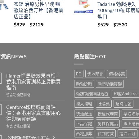
衣錠 治療男性早洩 鹽
Tadarise 勃起持久
$400.
$399.
thro
酸達泊西汀片【香港藥
100mg/10粒 印度
$212
店正品】
進口
Price
Price
$
829
–
$
2129
$
529
–
$
2530
range:
range
$829
$529
through
thro
$2129
$253
資訊NEWS
熱點關注HOT
ED
伐地那非
價格優惠
Hamer悍馬糖效果真相：
香港用家實測與正貨購買
助勃延時
勃起功能障礙
指南
勃起功能障礙治療
印度Ambitree
在
留言功能已關閉
〈Hamer
增大增粗
壯陽藥
延時助勃
悍
Cenforce印度威而鋼評
馬
價：香港用家真實服用心
快速配送
授權代理商
早洩治
糖
得與購買建議
效
正品保證
男性保健品
線上購
在
果
留言功能已關閉
〈Cenforce
真
西地那非
貨到付款
達泊西汀
印
相：
必利勁幾時食最有效？