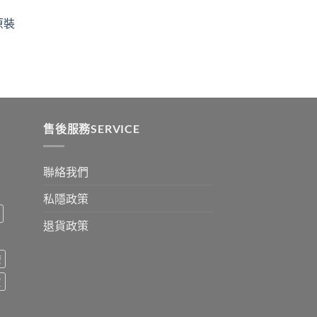
ugh
through
原裝
9
$2530
:
ugh
0
售後服務SERVICE
聯絡我們
私隱政策
退貨政策
療
買