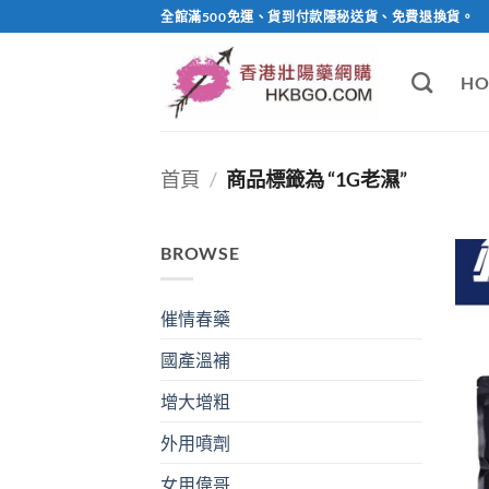
Skip
全館滿500免運、貨到付款隱秘送貨、免費退換貨。
to
content
HO
首頁
/
商品標籤為 “1G老濕”
BROWSE
催情春藥
國產溫補
增大增粗
外用噴劑
女用偉哥