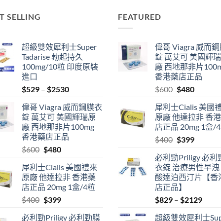
T SELLING
FEATURED
超級雙效犀利士Super
偉哥 Viagra 威而
Tadarise 勃起持久
錠 萬艾可 美國輝
100mg/10粒 印度原裝
廠 西地那非片100
進口
香港藥店正品
Price
Original
Current
$
529
–
$
2530
$
600
$
480
range:
price
price
偉哥 Viagra 威而鋼膜衣
犀利士Cialis 美國
$529
was:
is:
錠 萬艾可 美國輝瑞原
原廠 他達拉非 香
through
$600.
$480.
廠 西地那非片100mg
店正品 20mg 1盒/
$2530
香港藥店正品
Original
Current
$
400
$
399
Original
Current
$
600
$
480
price
price
必利勁Priligy 必
price
price
was:
is:
犀利士Cialis 美國禮來
衣錠 治療男性早洩
was:
is:
$400.
$399.
原廠 他達拉非 香港藥
酸達泊西汀片【香
$600.
$480.
店正品 20mg 1盒/4粒
店正品】
Original
Current
Price
$
400
$
399
$
829
–
$
2129
price
price
range
必利勁Priligy 必利勁膜
超級雙效犀利士Sup
was:
is:
$829