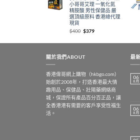
小哥哥艾理 一氧化氮
through
精胺酸 男性保健品 嚴
$2459
選頂級原料 香港總代理
現貨
Original
Current
$
400
$
379
price
price
was:
is:
$400.
$379.
關於我們ABOUT
最新
香港偉哥網上購物（hkbgo.com）
06
始創於2008年，打造香港最大情
8 月
趣用品、保健品、壯陽藥網絡商
城，保證所有產品百分百正品，讓
全香港港有需要的客戶享受性福生
06
活。
8 月