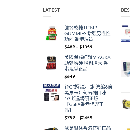
LATEST
BES
護腎軟糖 HEMP
GUMMIES 增強男性性
功能 香港現貨
Price
$
489
–
$
1359
range:
美國保羅紅鑽 VIAGRA
$489
助勃增硬 增粗增大 香
through
港現貨正品
$1359
$
649
益G威猛錠（超濃縮6倍
黑馬卡）葡萄糖口味
1G老濕親研正版
【GSEX香港代理正
品】
Price
$
759
–
$
2459
range:
我弟很猛香港官網正品
$759