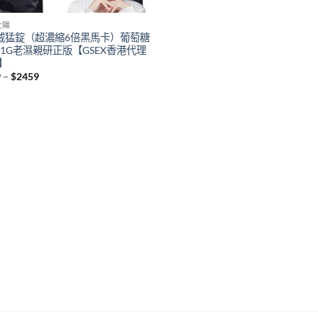
壯陽
威猛錠（超濃縮6倍黑馬卡）葡萄糖
 1G老濕親研正版【GSEX香港代理
】
Price
9
–
$
2459
range:
$759
through
$2459