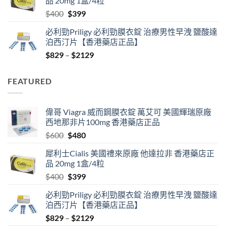
品 20mg 1盒/4粒
$600.
$480.
Original
Current
$
400
$
399
price
price
必利勁Priligy 必利勁膜衣錠 治療男性早洩 鹽酸達
was:
is:
泊西汀片【香港藥店正品】
$400.
$399.
Price
$
829
–
$
2129
range:
$829
FEATURED
through
$2129
偉哥 Viagra 威而鋼膜衣錠 萬艾可 美國輝瑞原廠
西地那非片100mg 香港藥店正品
Original
Current
$
600
$
480
price
price
犀利士Cialis 美國禮來原廠 他達拉非 香港藥店正
was:
is:
品 20mg 1盒/4粒
$600.
$480.
Original
Current
$
400
$
399
price
price
必利勁Priligy 必利勁膜衣錠 治療男性早洩 鹽酸達
was:
is:
泊西汀片【香港藥店正品】
$400.
$399.
Price
$
829
–
$
2129