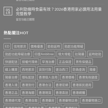
效
Cialis
〈Cenforce
果
常
印
真
必利勁幾時食最有效？2026香港用家必讀用法用量
05
見
度
相：
8 月
完整教學
副
威
香
作
在
留言功能已關閉
而
港
用
〈必
鋼
用
完
利
評
家
整
勁
熱點關注HOT
價：
實
說
幾
香
測
明
時
港
與
與
食
用
正
ED
伐地那非
價格優惠
助勃延時
勃起功能障礙
安
最
家
貨
全
有
真
購
勃起功能障礙治療
印度Ambitree
增大增粗
壯陽藥
延時助勃
服
效？
實
買
用
2026
服
快速配送
授權代理商
早洩治療
正品保證
男性保健品
指
指
香
用
南〉
南〉
港
線上購買
西地那非
貨到付款
達泊西汀
防偽查詢
陽痿
心
中
中
用
得
家
陽痿治療
隱私配送
香港個人自用
香港價格
香港免稅額度
與
必
購
香港入境
香港到付
香港合法
香港官網
香港居民適用
讀
買
用
建
香港正品
香港海關
香港現貨
香港直送
香港網購
法
議〉
用
中
香港總代理
香港自取
香港藥房
香港藥物註冊
香港藥物進口
量
完
香港藥物銷售
香港衛生署
香港購買
香港配送