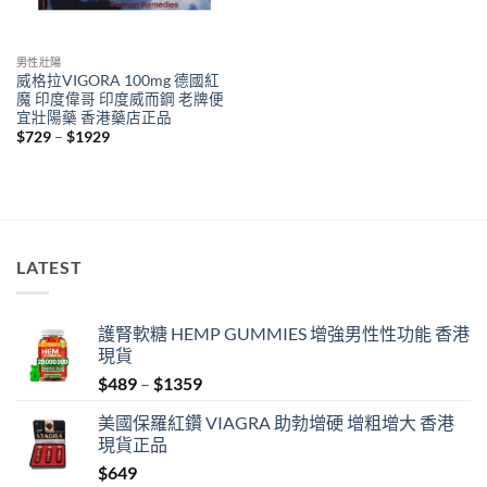
男性壯陽
威格拉VIGORA 100mg 德國紅
魔 印度偉哥 印度威而鋼 老牌便
宜壯陽藥 香港藥店正品
Price
$
729
–
$
1929
range:
$729
through
$1929
LATEST
護腎軟糖 HEMP GUMMIES 增強男性性功能 香港
現貨
Price
$
489
–
$
1359
range:
美國保羅紅鑽 VIAGRA 助勃增硬 增粗增大 香港
$489
現貨正品
through
$
649
$1359