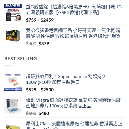
益G威猛錠（超濃縮6倍黑馬卡）葡萄糖口味 1G
老濕親研正版【GSEX香港代理正品】
Price
$
759
–
$
2459
range:
我弟很猛香港官網正品 小哥哥艾理 一氧化氮 精
$759
胺酸 男性保健品 嚴選頂級原料 香港總代理現貨
through
Original
Current
$
400
$
379
$2459
price
price
was:
is:
BEST SELLING
$400.
$379.
超級雙效犀利士Super Tadarise 勃起持久
100mg/10粒 印度原裝進口
Price
$
529
–
$
2530
range:
偉哥 Viagra 威而鋼膜衣錠 萬艾可 美國輝瑞原廠
$529
西地那非片100mg 香港藥店正品
through
Original
Current
$
600
$
480
$2530
price
price
犀利士Cialis 美國禮來原廠 他達拉非 香港藥店正
was:
is: