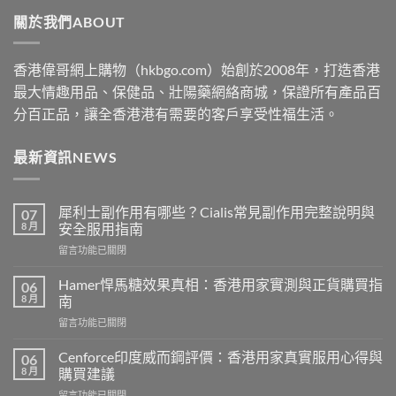
through
關於我們ABOUT
$2530
香港偉哥網上購物（hkbgo.com）始創於2008年，打造香港
最大情趣用品、保健品、壯陽藥網絡商城，保證所有產品百
分百正品，讓全香港港有需要的客戶享受性福生活。
最新資訊NEWS
犀利士副作用有哪些？Cialis常見副作用完整說明與
07
8 月
安全服用指南
在
留言功能已關閉
〈犀
利
Hamer悍馬糖效果真相：香港用家實測與正貨購買指
06
士
8 月
南
副
在
留言功能已關閉
作
〈Hamer
用
悍
有
Cenforce印度威而鋼評價：香港用家真實服用心得與
06
馬
哪
8 月
購買建議
糖
些？
在
留言功能已關閉