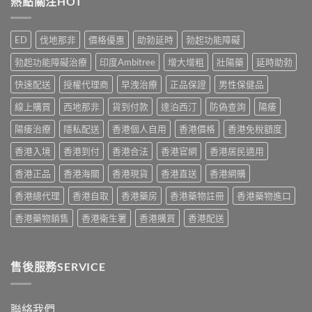
熱點關注HOT
副
保
威
香
作
健
而
港
用
品
鋼
用
完
ED
伐地那非
價格優惠
助勃延時
勃起功能障礙
真
評
家
整
實
價：
實
說
勃起功能障礙治療
印度Ambitree
增大增粗
壯陽藥
延時助勃
比
香
測
明
較
港
與
快速配送
授權代理商
早洩治療
正品保證
男性保健品
與
與
用
正
安
選
家
線上購買
西地那非
貨到付款
達泊西汀
防偽查詢
陽痿
貨
全
購
真
購
服
指
實
陽痿治療
隱私配送
香港個人自用
香港價格
香港免稅額度
買
用
南〉
服
指
指
中
香港入境
香港到付
香港合法
香港官網
香港居民適用
用
南〉
南〉
心
中
中
香港正品
香港海關
香港現貨
香港直送
香港網購
得
與
香港總代理
香港自取
香港藥房
香港藥物註冊
香港藥物進口
購
買
香港藥物銷售
香港衛生署
香港購買
香港配送
建
議〉
中
售後服務SERVICE
聯絡我們