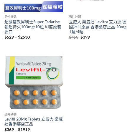
男性壯陽
男性壯陽
超級雙效犀利士Super Tadarise
立威大 樂威壯 Levitra 艾力達 德
勃起持久100mg/10粒 印度原裝
國拜耳原廠 香港藥店正品 20mg
進口
1盒/4粒
Price
Original
Current
$
529
–
$
2530
$
450
$
399
range:
price
price
$529
was:
is:
through
$450.
$399.
$2530
延時助勃
Levifil 20Mg Tablets 立威大 樂威
壯香港藥店正品
Price
$
369
–
$
1919