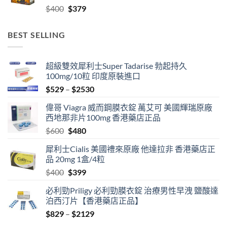
Original
Current
$
400
$
379
$2459
price
price
was:
is:
BEST SELLING
$400.
$379.
超級雙效犀利士Super Tadarise 勃起持久
100mg/10粒 印度原裝進口
Price
$
529
–
$
2530
range:
偉哥 Viagra 威而鋼膜衣錠 萬艾可 美國輝瑞原廠
$529
西地那非片100mg 香港藥店正品
through
Original
Current
$
600
$
480
$2530
price
price
犀利士Cialis 美國禮來原廠 他達拉非 香港藥店正
was:
is:
品 20mg 1盒/4粒
$600.
$480.
Original
Current
$
400
$
399
price
price
必利勁Priligy 必利勁膜衣錠 治療男性早洩 鹽酸達
was:
is:
泊西汀片【香港藥店正品】
$400.
$399.
Price
$
829
–
$
2129
range: