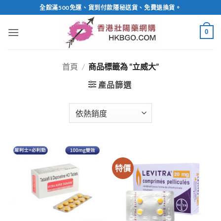
Skip
全館滿500免運、貨到付款隱秘送貨、免費退換貨。
to
content
0
首頁
/
商品標籤為 “立威大”
產品篩選
特價