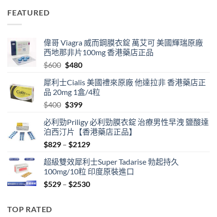
$829
FEATURED
through
$2129
偉哥 Viagra 威而鋼膜衣錠 萬艾可 美國輝瑞原廠
西地那非片100mg 香港藥店正品
Original
Current
$
600
$
480
price
price
犀利士Cialis 美國禮來原廠 他達拉非 香港藥店正
was:
is:
品 20mg 1盒/4粒
$600.
$480.
Original
Current
$
400
$
399
price
price
必利勁Priligy 必利勁膜衣錠 治療男性早洩 鹽酸達
was:
is:
泊西汀片【香港藥店正品】
$400.
$399.
Price
$
829
–
$
2129
range:
超級雙效犀利士Super Tadarise 勃起持久
$829
100mg/10粒 印度原裝進口
through
Price
$
529
–
$
2530
$2129
range:
$529
TOP RATED
through