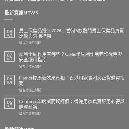
最新資訊NEWS
男士保健品推介2026｜香港5款熱門男士保健品真實
08
8 月
比較與選購指南
在
留言功能已關閉
〈男
士
犀利士副作用有哪些？Cialis常見副作用完整說明與
07
保
8 月
安全服用指南
健
在
留言功能已關閉
品
〈犀
推
利
介
Hamer悍馬糖效果真相：香港用家實測與正貨購買指
06
士
2026
8 月
南
副
｜
在
留言功能已關閉
作
香
〈Hamer
用
港
悍
有
Cenforce印度威而鋼評價：香港用家真實服用心得與
06
5
馬
哪
8 月
購買建議
款
糖
些？
熱
在
留言功能已關閉
效
Cialis
門
〈Cenforce
果
常
男
印
真
見
士
度
相：