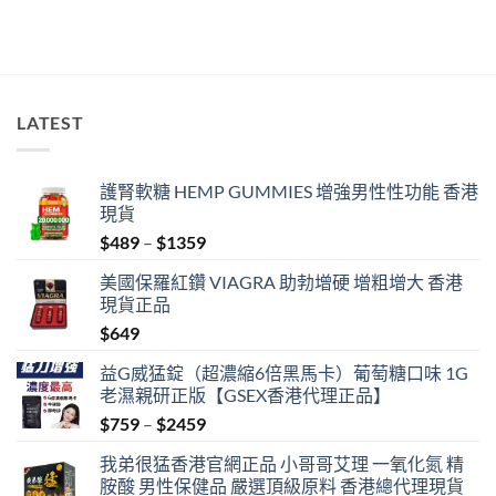
range:
$369
through
$1919
LATEST
護腎軟糖 HEMP GUMMIES 增強男性性功能 香港
現貨
Price
$
489
–
$
1359
range:
美國保羅紅鑽 VIAGRA 助勃增硬 增粗增大 香港
$489
現貨正品
through
$
649
$1359
益G威猛錠（超濃縮6倍黑馬卡）葡萄糖口味 1G
老濕親研正版【GSEX香港代理正品】
Price
$
759
–
$
2459
range:
我弟很猛香港官網正品 小哥哥艾理 一氧化氮 精
$759
胺酸 男性保健品 嚴選頂級原料 香港總代理現貨
through