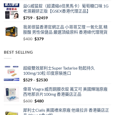
益G威猛錠（超濃縮6倍黑馬卡）葡萄糖口味 1G
老濕親研正版【GSEX香港代理正品】
Price
$
759
–
$
2459
range:
我弟很猛香港官網正品 小哥哥艾理 一氧化氮 精
$759
胺酸 男性保健品 嚴選頂級原料 香港總代理現貨
through
Original
Current
$
400
$
379
$2459
price
price
was:
is:
BEST SELLING
$400.
$379.
超級雙效犀利士Super Tadarise 勃起持久
100mg/10粒 印度原裝進口
Price
$
529
–
$
2530
range:
偉哥 Viagra 威而鋼膜衣錠 萬艾可 美國輝瑞原廠
$529
西地那非片100mg 香港藥店正品
through
Original
Current
$
600
$
480
$2530
price
price
犀利士Cialis 美國禮來原廠 他達拉非 香港藥店正
was:
is: