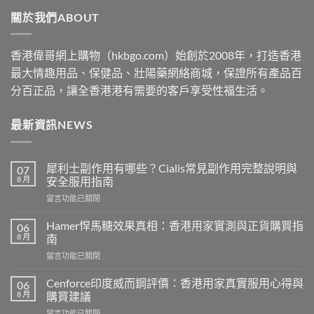
through
關於我們ABOUT
$2530
香港偉哥網上購物（hkbgo.com）始創於2008年，打造香港
最大情趣用品、保健品、壯陽藥網絡商城，保證所有產品百
分百正品，讓全香港港有需要的客戶享受性福生活。
最新資訊NEWS
犀利士副作用有哪些？Cialis常見副作用完整說明與
07
8 月
安全服用指南
在
留言功能已關閉
〈犀
利
Hamer悍馬糖效果真相：香港用家實測與正貨購買指
06
士
8 月
南
副
在
留言功能已關閉
作
〈Hamer
用
悍
有
Cenforce印度威而鋼評價：香港用家真實服用心得與
06
馬
哪
8 月
購買建議
糖
些？
在
留言功能已關閉