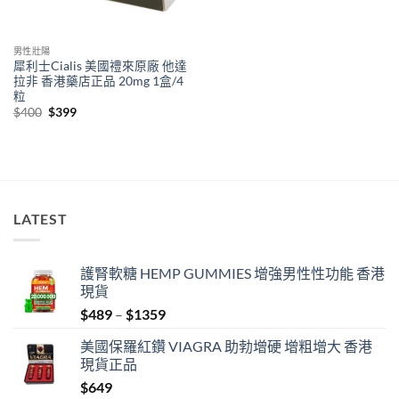
男性壯陽
犀利士Cialis 美國禮來原廠 他達
拉非 香港藥店正品 20mg 1盒/4
粒
Original
Current
$
400
$
399
price
price
was:
is:
$400.
$399.
LATEST
護腎軟糖 HEMP GUMMIES 增強男性性功能 香港
現貨
Price
$
489
–
$
1359
range:
美國保羅紅鑽 VIAGRA 助勃增硬 增粗增大 香港
$489
現貨正品
through
$
649
$1359