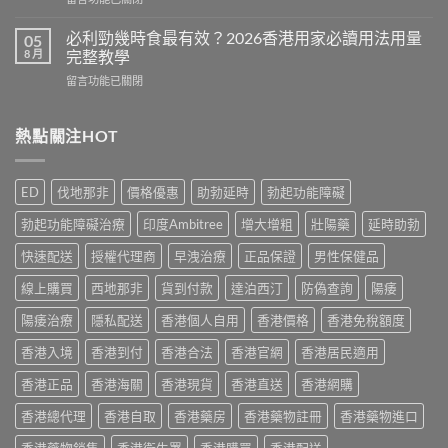
效
Cialis
〈Cenforce
果
常
印
真
必利勁幾時食最有效？2026香港用家必讀用法用量
05
見
度
相：
8 月
完整教學
副
威
香
作
在
留言功能已關閉
而
港
用
〈必
鋼
用
完
利
評
家
整
勁
熱點關注HOT
價：
實
說
幾
香
測
明
時
港
與
與
食
用
正
ED
伐地那非
價格優惠
助勃延時
勃起功能障礙
安
最
家
貨
全
有
真
購
勃起功能障礙治療
印度Ambitree
增大增粗
壯陽藥
延時助勃
服
效？
實
買
用
2026
服
快速配送
授權代理商
早洩治療
正品保證
男性保健品
指
指
香
用
南〉
南〉
港
線上購買
西地那非
貨到付款
達泊西汀
防偽查詢
陽痿
心
中
中
用
得
家
陽痿治療
隱私配送
香港個人自用
香港價格
香港免稅額度
與
必
購
香港入境
香港到付
香港合法
香港官網
香港居民適用
讀
買
用
建
香港正品
香港海關
香港現貨
香港直送
香港網購
法
議〉
用
中
香港總代理
香港自取
香港藥房
香港藥物註冊
香港藥物進口
量
完
香港藥物銷售
香港衛生署
香港購買
香港配送