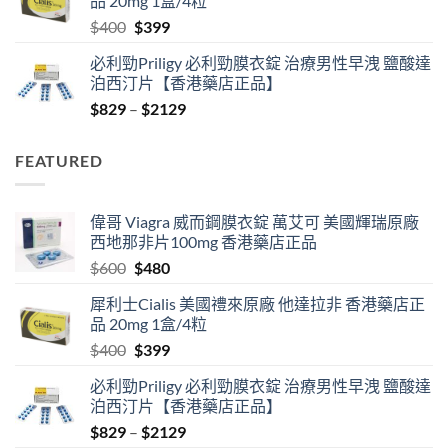
品 20mg 1盒/4粒
$600.
$480.
Original
Current
$
400
$
399
price
price
必利勁Priligy 必利勁膜衣錠 治療男性早洩 鹽酸達
was:
is:
泊西汀片【香港藥店正品】
$400.
$399.
Price
$
829
–
$
2129
range:
$829
FEATURED
through
$2129
偉哥 Viagra 威而鋼膜衣錠 萬艾可 美國輝瑞原廠
西地那非片100mg 香港藥店正品
Original
Current
$
600
$
480
price
price
犀利士Cialis 美國禮來原廠 他達拉非 香港藥店正
was:
is:
品 20mg 1盒/4粒
$600.
$480.
Original
Current
$
400
$
399
price
price
必利勁Priligy 必利勁膜衣錠 治療男性早洩 鹽酸達
was:
is:
泊西汀片【香港藥店正品】
$400.
$399.
Price
$
829
–
$
2129