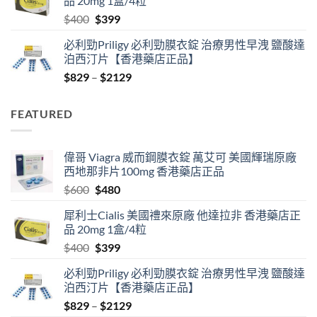
品 20mg 1盒/4粒
$600.
$480.
Original
Current
$
400
$
399
price
price
必利勁Priligy 必利勁膜衣錠 治療男性早洩 鹽酸達
was:
is:
泊西汀片【香港藥店正品】
$400.
$399.
Price
$
829
–
$
2129
range:
$829
FEATURED
through
$2129
偉哥 Viagra 威而鋼膜衣錠 萬艾可 美國輝瑞原廠
西地那非片100mg 香港藥店正品
Original
Current
$
600
$
480
price
price
犀利士Cialis 美國禮來原廠 他達拉非 香港藥店正
was:
is:
品 20mg 1盒/4粒
$600.
$480.
Original
Current
$
400
$
399
price
price
必利勁Priligy 必利勁膜衣錠 治療男性早洩 鹽酸達
was:
is:
泊西汀片【香港藥店正品】
$400.
$399.
Price
$
829
–
$
2129