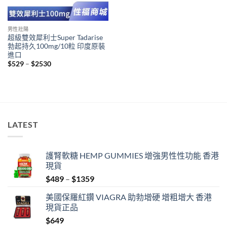
男性壯陽
超級雙效犀利士Super Tadarise
勃起持久100mg/10粒 印度原裝
進口
Price
$
529
–
$
2530
range:
$529
through
$2530
LATEST
護腎軟糖 HEMP GUMMIES 增強男性性功能 香港
現貨
Price
$
489
–
$
1359
range:
美國保羅紅鑽 VIAGRA 助勃增硬 增粗增大 香港
$489
現貨正品
through
$
649
$1359