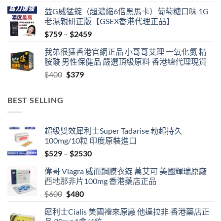
益G威猛錠（超濃縮6倍黑馬卡）葡萄糖口味 1G
老濕親研正版【GSEX香港代理正品】
Price
$
759
–
$
2459
range:
我弟很猛香港官網正品 小哥哥艾理 一氧化氮 精
$759
胺酸 男性保健品 嚴選頂級原料 香港總代理現貨
through
Original
Current
$
400
$
379
$2459
price
price
was:
is:
BEST SELLING
$400.
$379.
超級雙效犀利士Super Tadarise 勃起持久
100mg/10粒 印度原裝進口
Price
$
529
–
$
2530
range:
偉哥 Viagra 威而鋼膜衣錠 萬艾可 美國輝瑞原廠
$529
西地那非片100mg 香港藥店正品
through
Original
Current
$
600
$
480
$2530
price
price
犀利士Cialis 美國禮來原廠 他達拉非 香港藥店正
was:
is: