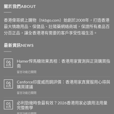
through
關於我們ABOUT
$2530
香港偉哥網上購物（hkbgo.com）始創於2008年，打造香港
最大情趣用品、保健品、壯陽藥網絡商城，保證所有產品百
分百正品，讓全香港港有需要的客戶享受性福生活。
最新資訊NEWS
Hamer悍馬糖效果真相：香港用家實測與正貨購買指
06
8 月
南
在
留言功能已關閉
〈Hamer
悍
Cenforce印度威而鋼評價：香港用家真實服用心得與
06
馬
8 月
購買建議
糖
在
留言功能已關閉
效
〈Cenforce
果
印
真
必利勁幾時食最有效？2026香港用家必讀用法用量
05
度
相：
8 月
完整教學
威
香
在
留言功能已關閉