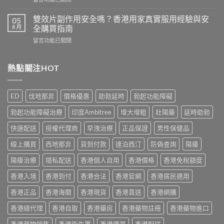
而
港
〈必
鋼
用
利
評
雙效片副作用安全嗎？香港用家真實服用經驗與安
05
家
勁
價：
8 月
全購買指南
實
幾
香
測
在
留言功能已關閉
時
港
與
〈雙
食
用
正
效
最
家
貨
片
熱點關注HOT
有
真
購
副
效？
實
買
作
2026
服
指
用
香
用
ED
伐地那非
價格優惠
助勃延時
勃起功能障礙
南〉
安
港
心
中
全
用
得
勃起功能障礙治療
印度Ambitree
增大增粗
壯陽藥
延時助勃
嗎？
家
與
香
必
快速配送
授權代理商
早洩治療
正品保證
男性保健品
購
港
讀
買
用
線上購買
西地那非
貨到付款
達泊西汀
防偽查詢
陽痿
用
建
家
法
議〉
真
陽痿治療
隱私配送
香港個人自用
香港價格
香港免稅額度
用
中
實
量
香港入境
香港到付
香港合法
香港官網
香港居民適用
服
完
用
整
香港正品
香港海關
香港現貨
香港直送
香港網購
經
教
驗
學〉
香港總代理
香港自取
香港藥房
香港藥物註冊
香港藥物進口
與
中
安
香港藥物銷售
香港衛生署
香港購買
香港配送