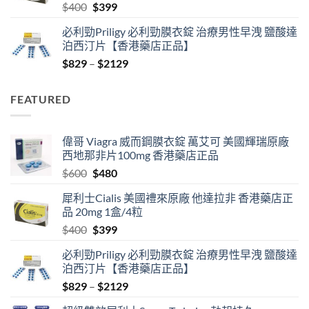
Original
Current
$
400
$
399
price
price
必利勁Priligy 必利勁膜衣錠 治療男性早洩 鹽酸達
was:
is:
泊西汀片【香港藥店正品】
$400.
$399.
Price
$
829
–
$
2129
range:
$829
FEATURED
through
$2129
偉哥 Viagra 威而鋼膜衣錠 萬艾可 美國輝瑞原廠
西地那非片100mg 香港藥店正品
Original
Current
$
600
$
480
price
price
犀利士Cialis 美國禮來原廠 他達拉非 香港藥店正
was:
is:
品 20mg 1盒/4粒
$600.
$480.
Original
Current
$
400
$
399
price
price
必利勁Priligy 必利勁膜衣錠 治療男性早洩 鹽酸達
was:
is:
泊西汀片【香港藥店正品】
$400.
$399.
Price
$
829
–
$
2129
range: