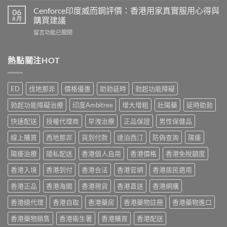
用
港
悍
有
Cenforce印度威而鋼評價：香港用家真實服用心得與
06
5
馬
哪
8 月
購買建議
款
糖
些？
熱
在
留言功能已關閉
效
Cialis
門
〈Cenforce
果
常
男
印
真
見
士
度
熱點關注HOT
相：
副
保
威
香
作
健
而
港
用
品
鋼
用
完
ED
伐地那非
價格優惠
助勃延時
勃起功能障礙
真
評
家
整
實
價：
實
說
勃起功能障礙治療
印度Ambitree
增大增粗
壯陽藥
延時助勃
比
香
測
明
較
港
與
快速配送
授權代理商
早洩治療
正品保證
男性保健品
與
與
用
正
安
選
家
線上購買
西地那非
貨到付款
達泊西汀
防偽查詢
陽痿
貨
全
購
真
購
服
指
實
陽痿治療
隱私配送
香港個人自用
香港價格
香港免稅額度
買
用
南〉
服
指
指
中
香港入境
香港到付
香港合法
香港官網
香港居民適用
用
南〉
南〉
心
中
中
香港正品
香港海關
香港現貨
香港直送
香港網購
得
與
香港總代理
香港自取
香港藥房
香港藥物註冊
香港藥物進口
購
買
香港藥物銷售
香港衛生署
香港購買
香港配送
建