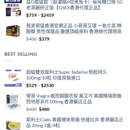
益G威猛錠（超濃縮6倍黑馬卡）葡萄糖口味 1G
老濕親研正版【GSEX香港代理正品】
Price
$
759
–
$
2459
range:
我弟很猛香港官網正品 小哥哥艾理 一氧化氮 精
$759
胺酸 男性保健品 嚴選頂級原料 香港總代理現貨
through
Original
Current
$
400
$
379
$2459
price
price
was:
is:
BEST SELLING
$400.
$379.
超級雙效犀利士Super Tadarise 勃起持久
100mg/10粒 印度原裝進口
Price
$
529
–
$
2530
range:
偉哥 Viagra 威而鋼膜衣錠 萬艾可 美國輝瑞原廠
$529
西地那非片100mg 香港藥店正品
through
Original
Current
$
600
$
480
$2530
price
price
犀利士Cialis 美國禮來原廠 他達拉非 香港藥店正
was:
is:
品 20mg 1盒/4粒
$600.
$480.