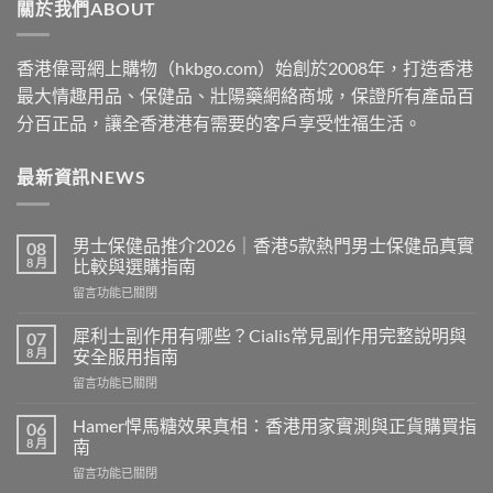
關於我們ABOUT
$2530
香港偉哥網上購物（hkbgo.com）始創於2008年，打造香港
最大情趣用品、保健品、壯陽藥網絡商城，保證所有產品百
分百正品，讓全香港港有需要的客戶享受性福生活。
最新資訊NEWS
男士保健品推介2026｜香港5款熱門男士保健品真實
08
8 月
比較與選購指南
在
留言功能已關閉
〈男
士
犀利士副作用有哪些？Cialis常見副作用完整說明與
07
保
8 月
安全服用指南
健
在
留言功能已關閉
品
〈犀
推
利
介
Hamer悍馬糖效果真相：香港用家實測與正貨購買指
06
士
2026
8 月
南
副
｜
在
留言功能已關閉
作
香
〈Hamer