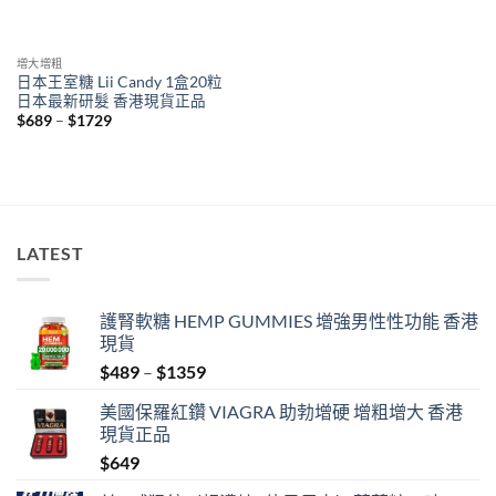
增大增粗
日本王室糖 Lii Candy 1盒20粒
日本最新研髮 香港現貨正品
Price
$
689
–
$
1729
range:
$689
through
$1729
LATEST
護腎軟糖 HEMP GUMMIES 增強男性性功能 香港
現貨
Price
$
489
–
$
1359
range:
美國保羅紅鑽 VIAGRA 助勃增硬 增粗增大 香港
$489
現貨正品
through
$
649
$1359