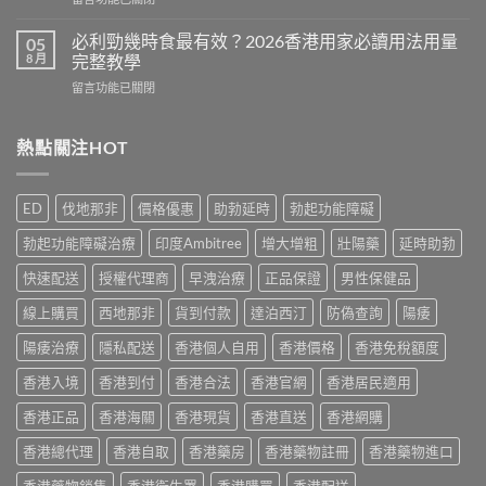
效
Cialis
〈Cenforce
果
常
印
真
必利勁幾時食最有效？2026香港用家必讀用法用量
05
見
度
相：
8 月
完整教學
副
威
香
作
在
留言功能已關閉
而
港
用
〈必
鋼
用
完
利
評
家
整
勁
熱點關注HOT
價：
實
說
幾
香
測
明
時
港
與
與
食
用
正
ED
伐地那非
價格優惠
助勃延時
勃起功能障礙
安
最
家
貨
全
有
真
購
勃起功能障礙治療
印度Ambitree
增大增粗
壯陽藥
延時助勃
服
效？
實
買
用
2026
服
快速配送
授權代理商
早洩治療
正品保證
男性保健品
指
指
香
用
南〉
南〉
港
線上購買
西地那非
貨到付款
達泊西汀
防偽查詢
陽痿
心
中
中
用
得
家
陽痿治療
隱私配送
香港個人自用
香港價格
香港免稅額度
與
必
購
香港入境
香港到付
香港合法
香港官網
香港居民適用
讀
買
用
建
香港正品
香港海關
香港現貨
香港直送
香港網購
法
議〉
用
中
香港總代理
香港自取
香港藥房
香港藥物註冊
香港藥物進口
量
完
香港藥物銷售
香港衛生署
香港購買
香港配送