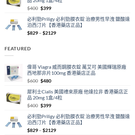
品 20mg 1盒/4粒
$600.
$480.
Original
Current
$
400
$
399
price
price
必利勁Priligy 必利勁膜衣錠 治療男性早洩 鹽酸達
was:
is:
泊西汀片【香港藥店正品】
$400.
$399.
Price
$
829
–
$
2129
range:
$829
FEATURED
through
$2129
偉哥 Viagra 威而鋼膜衣錠 萬艾可 美國輝瑞原廠
西地那非片100mg 香港藥店正品
Original
Current
$
600
$
480
price
price
犀利士Cialis 美國禮來原廠 他達拉非 香港藥店正
was:
is:
品 20mg 1盒/4粒
$600.
$480.
Original
Current
$
400
$
399
price
price
必利勁Priligy 必利勁膜衣錠 治療男性早洩 鹽酸達
was:
is:
泊西汀片【香港藥店正品】
$400.
$399.
Price
$
829
–
$
2129