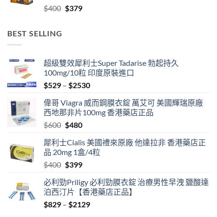
Original
Current
$
400
$
379
$2459
price
price
was:
is:
BEST SELLING
$400.
$379.
超級雙效犀利士Super Tadarise 勃起持久
100mg/10粒 印度原裝進口
Price
$
529
–
$
2530
range:
偉哥 Viagra 威而鋼膜衣錠 萬艾可 美國輝瑞原廠
$529
西地那非片100mg 香港藥店正品
through
Original
Current
$
600
$
480
$2530
price
price
犀利士Cialis 美國禮來原廠 他達拉非 香港藥店正
was:
is:
品 20mg 1盒/4粒
$600.
$480.
Original
Current
$
400
$
399
price
price
必利勁Priligy 必利勁膜衣錠 治療男性早洩 鹽酸達
was:
is:
泊西汀片【香港藥店正品】
$400.
$399.
Price
$
829
–
$
2129
range: