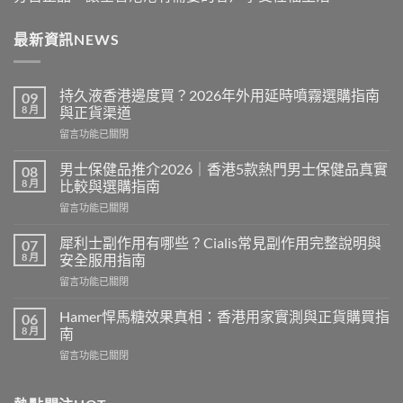
最新資訊NEWS
持久液香港邊度買？2026年外用延時噴霧選購指南
09
8 月
與正貨渠道
在
留言功能已關閉
〈持
久
男士保健品推介2026｜香港5款熱門男士保健品真實
08
液
8 月
比較與選購指南
香
在
留言功能已關閉
港
〈男
邊
士
度
犀利士副作用有哪些？Cialis常見副作用完整說明與
07
保
買？
8 月
安全服用指南
健
2026
在
留言功能已關閉
品
年
〈犀
推
外
利
介
Hamer悍馬糖效果真相：香港用家實測與正貨購買指
06
用
士
2026
8 月
南
延
副
｜
時
在
留言功能已關閉
作
香
噴
〈Hamer
用
港
霧
悍
有
5
選
馬
哪