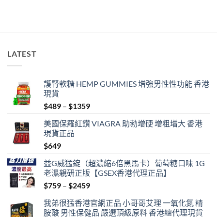
range:
$929
through
$2229
LATEST
護腎軟糖 HEMP GUMMIES 增強男性性功能 香港
現貨
Price
$
489
–
$
1359
range:
美國保羅紅鑽 VIAGRA 助勃增硬 增粗增大 香港
$489
現貨正品
through
$
649
$1359
益G威猛錠（超濃縮6倍黑馬卡）葡萄糖口味 1G
老濕親研正版【GSEX香港代理正品】
Price
$
759
–
$
2459
range:
我弟很猛香港官網正品 小哥哥艾理 一氧化氮 精
$759
胺酸 男性保健品 嚴選頂級原料 香港總代理現貨
through