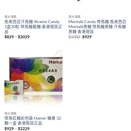
增大增粗
增大增粗
馬來西亞汗馬糖 Xtreme Candy
Mentalk Candy 悍馬糖 馬來西亞
1盒30粒 悍馬糖藍糖 香港現貨正
Mentalk黑糖 悍馬糖黑糖 汗馬糖
品
黑糖 香港現貨
Price
Original
Current
$
829
–
$
2029
$
1000
$
929
range:
price
price
$829
was:
is:
through
$1000.
$929.
$2029
增大增粗
悍馬紅糖彩色裝 Hamer 糖果 32
顆一盒 香港現貨正品
Price
$
929
–
$
2229