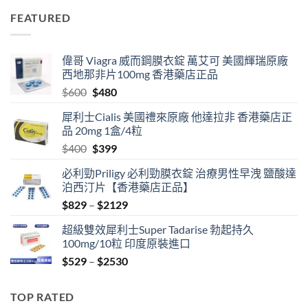
$829
FEATURED
through
$2129
偉哥 Viagra 威而鋼膜衣錠 萬艾可 美國輝瑞原廠
西地那非片100mg 香港藥店正品
Original
Current
$
600
$
480
price
price
犀利士Cialis 美國禮來原廠 他達拉非 香港藥店正
was:
is:
品 20mg 1盒/4粒
$600.
$480.
Original
Current
$
400
$
399
price
price
必利勁Priligy 必利勁膜衣錠 治療男性早洩 鹽酸達
was:
is:
泊西汀片【香港藥店正品】
$400.
$399.
Price
$
829
–
$
2129
range:
超級雙效犀利士Super Tadarise 勃起持久
$829
100mg/10粒 印度原裝進口
through
Price
$
529
–
$
2530
$2129
range:
$529
TOP RATED
through