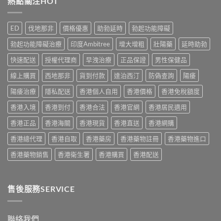
熱點關注HOT
款
購
糖
些？
熱
指
效
Cialis
門
南
果
常
男
ED
伐地那非
價格優惠
助勃延時
勃起功能障礙
與
真
見
士
正
相：
副
保
勃起功能障礙治療
印度Ambitree
增大增粗
壯陽藥
延時助勃
貨
香
作
健
渠
港
用
快速配送
授權代理商
早洩治療
正品保證
男性保健品
品
道〉
用
完
真
中
家
線上購買
西地那非
貨到付款
達泊西汀
防偽查詢
陽痿
整
實
實
說
比
測
陽痿治療
隱私配送
香港個人自用
香港價格
香港免稅額度
明
較
與
與
與
香港入境
香港到付
香港合法
香港官網
香港居民適用
正
安
選
貨
全
購
香港正品
香港海關
香港現貨
香港直送
香港網購
購
服
指
買
用
南〉
香港總代理
香港自取
香港藥房
香港藥物註冊
香港藥物進口
指
指
中
南〉
南〉
香港藥物銷售
香港衛生署
香港購買
香港配送
中
中
售後服務SERVICE
聯絡我們