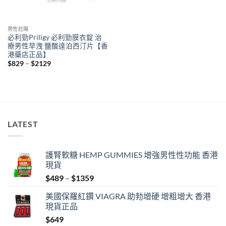
男性壯陽
必利勁Priligy 必利勁膜衣錠 治
療男性早洩 鹽酸達泊西汀片【香
港藥店正品】
Price
$
829
–
$
2129
range:
$829
through
$2129
LATEST
護腎軟糖 HEMP GUMMIES 增強男性性功能 香港
現貨
Price
$
489
–
$
1359
range:
美國保羅紅鑽 VIAGRA 助勃增硬 增粗增大 香港
$489
現貨正品
through
$
649
$1359