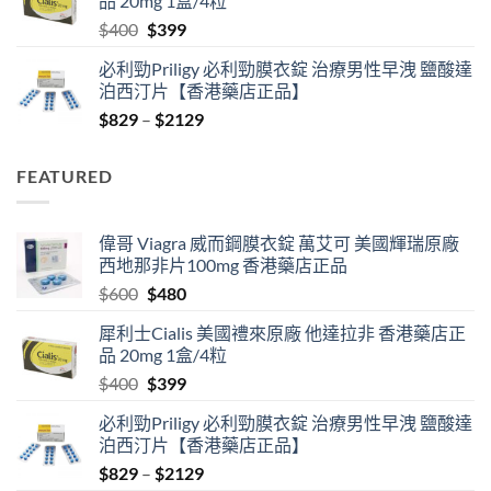
品 20mg 1盒/4粒
$600.
$480.
Original
Current
$
400
$
399
price
price
必利勁Priligy 必利勁膜衣錠 治療男性早洩 鹽酸達
was:
is:
泊西汀片【香港藥店正品】
$400.
$399.
Price
$
829
–
$
2129
range:
$829
FEATURED
through
$2129
偉哥 Viagra 威而鋼膜衣錠 萬艾可 美國輝瑞原廠
西地那非片100mg 香港藥店正品
Original
Current
$
600
$
480
price
price
犀利士Cialis 美國禮來原廠 他達拉非 香港藥店正
was:
is:
品 20mg 1盒/4粒
$600.
$480.
Original
Current
$
400
$
399
price
price
必利勁Priligy 必利勁膜衣錠 治療男性早洩 鹽酸達
was:
is:
泊西汀片【香港藥店正品】
$400.
$399.
Price
$
829
–
$
2129