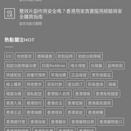
而
港
〈必
鋼
用
利
評
雙效片副作用安全嗎？香港用家真實服用經驗與安
05
家
勁
價：
8 月
全購買指南
實
幾
香
測
在
留言功能已關閉
時
港
與
〈雙
食
用
正
效
最
家
貨
片
熱點關注HOT
有
真
購
副
效？
實
買
作
2026
服
指
用
香
用
ED
伐地那非
價格優惠
助勃延時
勃起功能障礙
南〉
安
港
心
中
全
用
得
勃起功能障礙治療
印度Ambitree
增大增粗
壯陽藥
延時助勃
嗎？
家
與
香
必
快速配送
授權代理商
早洩治療
正品保證
男性保健品
購
港
讀
買
用
線上購買
西地那非
貨到付款
達泊西汀
防偽查詢
陽痿
用
建
家
法
議〉
真
陽痿治療
隱私配送
香港個人自用
香港價格
香港免稅額度
用
中
實
量
香港入境
香港到付
香港合法
香港官網
香港居民適用
服
完
用
整
香港正品
香港海關
香港現貨
香港直送
香港網購
經
教
驗
學〉
香港總代理
香港自取
香港藥房
香港藥物註冊
香港藥物進口
與
中
安
香港藥物銷售
香港衛生署
香港購買
香港配送