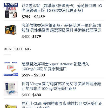
益G威猛錠（超濃縮6倍黑馬卡）葡萄糖口味 1G
老濕親研正版【GSEX香港代理正品】
Price
$
759
–
$
2459
range:
我弟很猛香港官網正品 小哥哥艾理 一氧化氮 精
$759
胺酸 男性保健品 嚴選頂級原料 香港總代理現貨
through
Original
Current
$
400
$
379
$2459
price
price
was:
is:
BEST SELLING
$400.
$379.
超級雙效犀利士Super Tadarise 勃起持久
100mg/10粒 印度原裝進口
Price
$
529
–
$
2530
range:
偉哥 Viagra 威而鋼膜衣錠 萬艾可 美國輝瑞原廠
$529
西地那非片100mg 香港藥店正品
through
Original
Current
$
600
$
480
$2530
price
price
犀利士Cialis 美國禮來原廠 他達拉非 香港藥店正
was:
is: