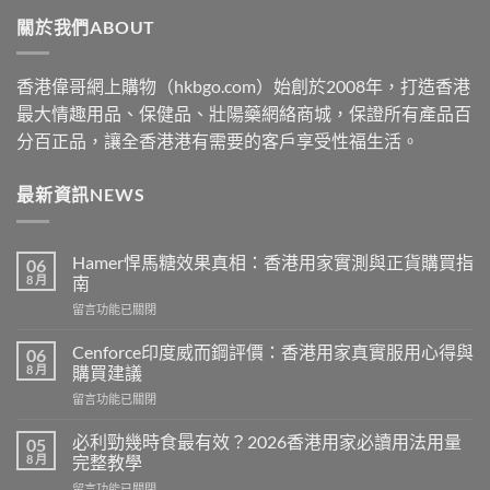
through
關於我們ABOUT
$2530
香港偉哥網上購物（hkbgo.com）始創於2008年，打造香港
最大情趣用品、保健品、壯陽藥網絡商城，保證所有產品百
分百正品，讓全香港港有需要的客戶享受性福生活。
最新資訊NEWS
Hamer悍馬糖效果真相：香港用家實測與正貨購買指
06
8 月
南
在
留言功能已關閉
〈Hamer
悍
Cenforce印度威而鋼評價：香港用家真實服用心得與
06
馬
8 月
購買建議
糖
在
留言功能已關閉
效
〈Cenforce
果
印
真
必利勁幾時食最有效？2026香港用家必讀用法用量
05
度
相：
8 月
完整教學
威
香
在
留言功能已關閉