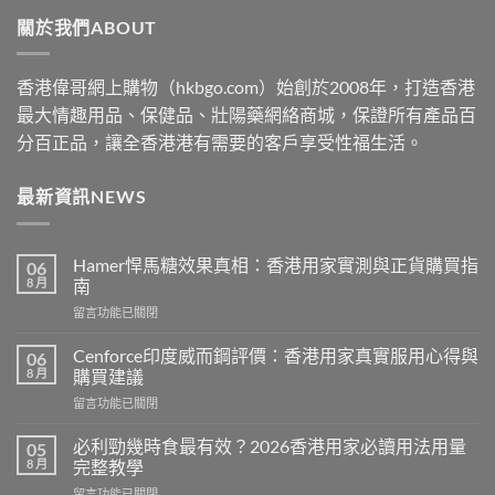
through
關於我們ABOUT
$2530
香港偉哥網上購物（hkbgo.com）始創於2008年，打造香港
最大情趣用品、保健品、壯陽藥網絡商城，保證所有產品百
分百正品，讓全香港港有需要的客戶享受性福生活。
最新資訊NEWS
Hamer悍馬糖效果真相：香港用家實測與正貨購買指
06
8 月
南
在
留言功能已關閉
〈Hamer
悍
Cenforce印度威而鋼評價：香港用家真實服用心得與
06
馬
8 月
購買建議
糖
在
留言功能已關閉
效
〈Cenforce
果
印
真
必利勁幾時食最有效？2026香港用家必讀用法用量
05
度
相：
8 月
完整教學
威
香
在
留言功能已關閉