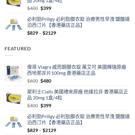
品 20mg 1盒/4粒
$600.
$480.
Original
Current
$
400
$
399
price
price
必利勁Priligy 必利勁膜衣錠 治療男性早洩 鹽酸達
was:
is:
泊西汀片【香港藥店正品】
$400.
$399.
Price
$
829
–
$
2129
range:
$829
FEATURED
through
$2129
偉哥 Viagra 威而鋼膜衣錠 萬艾可 美國輝瑞原廠
西地那非片100mg 香港藥店正品
Original
Current
$
600
$
480
price
price
犀利士Cialis 美國禮來原廠 他達拉非 香港藥店正
was:
is:
品 20mg 1盒/4粒
$600.
$480.
Original
Current
$
400
$
399
price
price
必利勁Priligy 必利勁膜衣錠 治療男性早洩 鹽酸達
was:
is:
泊西汀片【香港藥店正品】
$400.
$399.
Price
$
829
–
$
2129