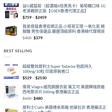
益G威猛錠（超濃縮6倍黑馬卡）葡萄糖口味 1G
老濕親研正版【GSEX香港代理正品】
Price
$
759
–
$
2459
range:
我弟很猛香港官網正品 小哥哥艾理 一氧化氮 精
$759
胺酸 男性保健品 嚴選頂級原料 香港總代理現貨
through
Original
Current
$
400
$
379
$2459
price
price
was:
is:
BEST SELLING
$400.
$379.
超級雙效犀利士Super Tadarise 勃起持久
100mg/10粒 印度原裝進口
Price
$
529
–
$
2530
range:
偉哥 Viagra 威而鋼膜衣錠 萬艾可 美國輝瑞原廠
$529
西地那非片100mg 香港藥店正品
through
Original
Current
$
600
$
480
$2530
price
price
犀利士Cialis 美國禮來原廠 他達拉非 香港藥店正
was:
is: