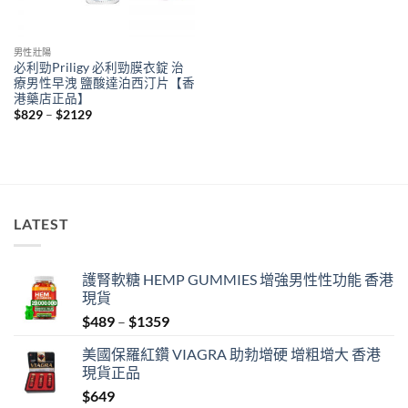
男性壯陽
必利勁Priligy 必利勁膜衣錠 治
療男性早洩 鹽酸達泊西汀片【香
港藥店正品】
Price
$
829
–
$
2129
range:
$829
through
$2129
LATEST
護腎軟糖 HEMP GUMMIES 增強男性性功能 香港
現貨
Price
$
489
–
$
1359
range:
美國保羅紅鑽 VIAGRA 助勃增硬 增粗增大 香港
$489
現貨正品
through
$
649
$1359