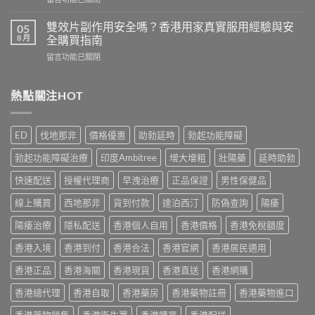
而
港
〈必
鋼
用
利
評
雙效片副作用安全嗎？香港用家真實服用經驗與安
05
家
勁
價：
8 月
全購買指南
實
幾
香
測
在
留言功能已關閉
時
港
與
〈雙
食
用
正
效
最
家
貨
片
熱點關注HOT
有
真
購
副
效？
實
買
作
2026
服
指
用
香
用
ED
伐地那非
價格優惠
助勃延時
勃起功能障礙
南〉
安
港
心
中
全
用
得
勃起功能障礙治療
印度Ambitree
增大增粗
壯陽藥
延時助勃
嗎？
家
與
香
必
快速配送
授權代理商
早洩治療
正品保證
男性保健品
購
港
讀
買
用
線上購買
西地那非
貨到付款
達泊西汀
防偽查詢
陽痿
用
建
家
法
議〉
真
陽痿治療
隱私配送
香港個人自用
香港價格
香港免稅額度
用
中
實
量
香港入境
香港到付
香港合法
香港官網
香港居民適用
服
完
用
整
香港正品
香港海關
香港現貨
香港直送
香港網購
經
教
驗
學〉
香港總代理
香港自取
香港藥房
香港藥物註冊
香港藥物進口
與
中
安
香港藥物銷售
香港衛生署
香港購買
香港配送