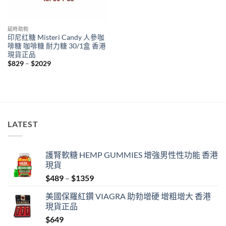
延時助勃
印尼红糖 Misteri Candy 人參咖
啡糖 咖啡糖 耐力糖 30/1盒 香港
現貨正品
Price
$
829
–
$
2029
range:
$829
through
$2029
LATEST
護腎軟糖 HEMP GUMMIES 增強男性性功能 香港
現貨
Price
$
489
–
$
1359
range:
美國保羅紅鑽 VIAGRA 助勃增硬 增粗增大 香港
$489
現貨正品
through
$
649
$1359