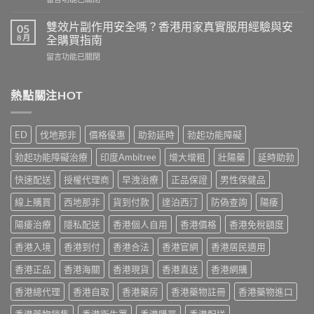
而
港
〈必
鋼
用
利
評
雙效片副作用安全嗎？香港用家真實服用經驗與安
05
家
勁
價：
8 月
全購買指南
實
幾
香
測
在
留言功能已關閉
時
港
與
〈雙
食
用
正
效
最
家
貨
片
熱點關注HOT
有
真
購
副
效？
實
買
作
2026
服
指
用
香
用
ED
伐地那非
價格優惠
助勃延時
勃起功能障礙
南〉
安
港
心
中
全
用
得
勃起功能障礙治療
印度Ambitree
增大增粗
壯陽藥
延時助勃
嗎？
家
與
香
必
快速配送
授權代理商
早洩治療
正品保證
男性保健品
購
港
讀
買
用
線上購買
西地那非
貨到付款
達泊西汀
防偽查詢
陽痿
用
建
家
法
議〉
真
陽痿治療
隱私配送
香港個人自用
香港價格
香港免稅額度
用
中
實
量
香港入境
香港到付
香港合法
香港官網
香港居民適用
服
完
用
整
香港正品
香港海關
香港現貨
香港直送
香港網購
經
教
驗
學〉
香港總代理
香港自取
香港藥房
香港藥物註冊
香港藥物進口
與
中
安
香港藥物銷售
香港衛生署
香港購買
香港配送