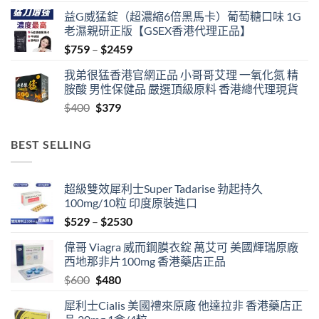
益G威猛錠（超濃縮6倍黑馬卡）葡萄糖口味 1G
老濕親研正版【GSEX香港代理正品】
Price
$
759
–
$
2459
range:
我弟很猛香港官網正品 小哥哥艾理 一氧化氮 精
$759
胺酸 男性保健品 嚴選頂級原料 香港總代理現貨
through
Original
Current
$
400
$
379
$2459
price
price
was:
is:
BEST SELLING
$400.
$379.
超級雙效犀利士Super Tadarise 勃起持久
100mg/10粒 印度原裝進口
Price
$
529
–
$
2530
range:
偉哥 Viagra 威而鋼膜衣錠 萬艾可 美國輝瑞原廠
$529
西地那非片100mg 香港藥店正品
through
Original
Current
$
600
$
480
$2530
price
price
犀利士Cialis 美國禮來原廠 他達拉非 香港藥店正
was:
is: