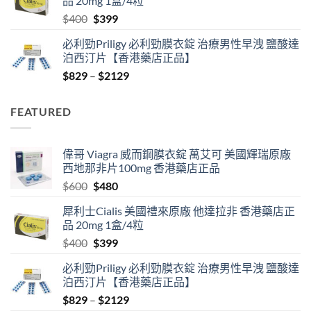
品 20mg 1盒/4粒
$600.
$480.
Original
Current
$
400
$
399
price
price
必利勁Priligy 必利勁膜衣錠 治療男性早洩 鹽酸達
was:
is:
泊西汀片【香港藥店正品】
$400.
$399.
Price
$
829
–
$
2129
range:
$829
FEATURED
through
$2129
偉哥 Viagra 威而鋼膜衣錠 萬艾可 美國輝瑞原廠
西地那非片100mg 香港藥店正品
Original
Current
$
600
$
480
price
price
犀利士Cialis 美國禮來原廠 他達拉非 香港藥店正
was:
is:
品 20mg 1盒/4粒
$600.
$480.
Original
Current
$
400
$
399
price
price
必利勁Priligy 必利勁膜衣錠 治療男性早洩 鹽酸達
was:
is:
泊西汀片【香港藥店正品】
$400.
$399.
Price
$
829
–
$
2129