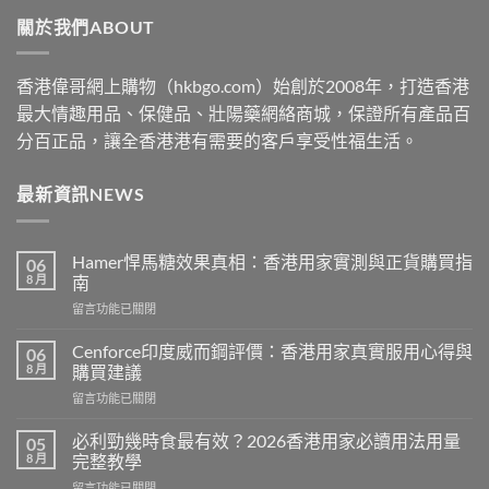
through
關於我們ABOUT
$2530
香港偉哥網上購物（hkbgo.com）始創於2008年，打造香港
最大情趣用品、保健品、壯陽藥網絡商城，保證所有產品百
分百正品，讓全香港港有需要的客戶享受性福生活。
最新資訊NEWS
Hamer悍馬糖效果真相：香港用家實測與正貨購買指
06
8 月
南
在
留言功能已關閉
〈Hamer
悍
Cenforce印度威而鋼評價：香港用家真實服用心得與
06
馬
8 月
購買建議
糖
在
留言功能已關閉
效
〈Cenforce
果
印
真
必利勁幾時食最有效？2026香港用家必讀用法用量
05
度
相：
8 月
完整教學
威
香
在
留言功能已關閉