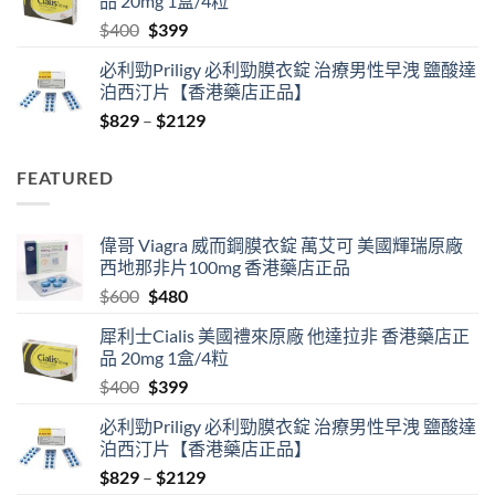
品 20mg 1盒/4粒
$600.
$480.
Original
Current
$
400
$
399
price
price
必利勁Priligy 必利勁膜衣錠 治療男性早洩 鹽酸達
was:
is:
泊西汀片【香港藥店正品】
$400.
$399.
Price
$
829
–
$
2129
range:
$829
FEATURED
through
$2129
偉哥 Viagra 威而鋼膜衣錠 萬艾可 美國輝瑞原廠
西地那非片100mg 香港藥店正品
Original
Current
$
600
$
480
price
price
犀利士Cialis 美國禮來原廠 他達拉非 香港藥店正
was:
is:
品 20mg 1盒/4粒
$600.
$480.
Original
Current
$
400
$
399
price
price
必利勁Priligy 必利勁膜衣錠 治療男性早洩 鹽酸達
was:
is:
泊西汀片【香港藥店正品】
$400.
$399.
Price
$
829
–
$
2129