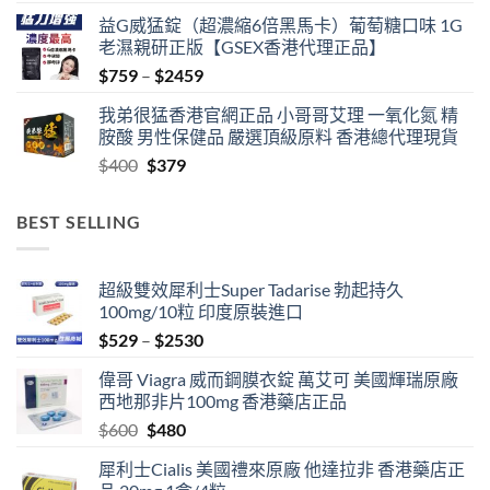
益G威猛錠（超濃縮6倍黑馬卡）葡萄糖口味 1G
老濕親研正版【GSEX香港代理正品】
Price
$
759
–
$
2459
range:
我弟很猛香港官網正品 小哥哥艾理 一氧化氮 精
$759
胺酸 男性保健品 嚴選頂級原料 香港總代理現貨
through
Original
Current
$
400
$
379
$2459
price
price
was:
is:
BEST SELLING
$400.
$379.
超級雙效犀利士Super Tadarise 勃起持久
100mg/10粒 印度原裝進口
Price
$
529
–
$
2530
range:
偉哥 Viagra 威而鋼膜衣錠 萬艾可 美國輝瑞原廠
$529
西地那非片100mg 香港藥店正品
through
Original
Current
$
600
$
480
$2530
price
price
犀利士Cialis 美國禮來原廠 他達拉非 香港藥店正
was:
is: