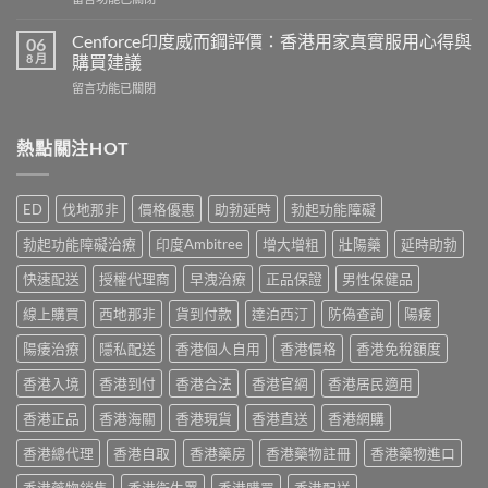
作
香
〈Hamer
用
港
悍
有
Cenforce印度威而鋼評價：香港用家真實服用心得與
06
5
馬
哪
8 月
購買建議
款
糖
些？
熱
在
留言功能已關閉
效
Cialis
門
〈Cenforce
果
常
男
印
真
見
士
度
熱點關注HOT
相：
副
保
威
香
作
健
而
港
用
品
鋼
用
完
ED
伐地那非
價格優惠
助勃延時
勃起功能障礙
真
評
家
整
實
價：
實
說
勃起功能障礙治療
印度Ambitree
增大增粗
壯陽藥
延時助勃
比
香
測
明
較
港
與
快速配送
授權代理商
早洩治療
正品保證
男性保健品
與
與
用
正
安
選
家
線上購買
西地那非
貨到付款
達泊西汀
防偽查詢
陽痿
貨
全
購
真
購
服
指
實
陽痿治療
隱私配送
香港個人自用
香港價格
香港免稅額度
買
用
南〉
服
指
指
中
香港入境
香港到付
香港合法
香港官網
香港居民適用
用
南〉
南〉
心
中
中
香港正品
香港海關
香港現貨
香港直送
香港網購
得
與
香港總代理
香港自取
香港藥房
香港藥物註冊
香港藥物進口
購
買
香港藥物銷售
香港衛生署
香港購買
香港配送