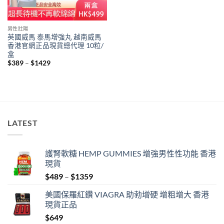
男性壯陽
英國威馬 泰馬增強丸 越南威馬
香港官網正品現貨總代理 10粒/
盒
Price
$
389
–
$
1429
range:
$389
through
$1429
LATEST
護腎軟糖 HEMP GUMMIES 增強男性性功能 香港
現貨
Price
$
489
–
$
1359
range:
美國保羅紅鑽 VIAGRA 助勃增硬 增粗增大 香港
$489
現貨正品
through
$
649
$1359