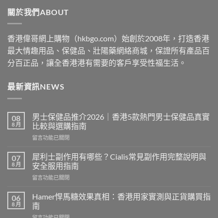
through
關於我們ABOUT
$2530
香港偉哥網上購物（hkbgo.com）始創於2008年，打造香港
最大情趣用品、保健品、壯陽藥網絡商城，保證所有產品百
分百正品，讓全香港港有需要的客戶享受性福生活。
最新資訊NEWS
男士保健品推介2026｜香港5款熱門男士保健品真實
08
8 月
比較與選購指南
在
留言功能已關閉
〈男
士
犀利士副作用有哪些？Cialis常見副作用完整說明與
07
保
8 月
安全服用指南
健
在
留言功能已關閉
品
〈犀
推
利
介
Hamer悍馬糖效果真相：香港用家實測與正貨購買指
06
士
2026
8 月
南
副
｜
在
留言功能已關閉